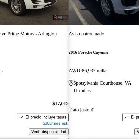
ive Prime Motors - Arlington
Aviso patrocinado
2016 Porsche Cayenne
as
AWD
86,937 millas
Spotsylvania Courthouse, VA
11 millas
$17,015
Trato justo
El precio incluye tasas
El p
$308/mes est.
Verif. disponibilidad
V