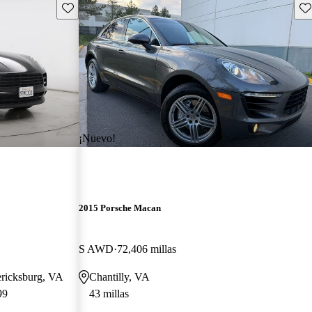
Guarda este Aviso
Gu
¡Nuevo!
2015 Porsche Macan
S AWD
72,406 millas
dericksburg, VA
Chantilly, VA
99
43 millas