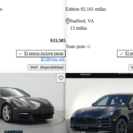
as
Edition
92,161 millas
Stafford, VA
13 millas
$33,585
Trato justo
El precio incluye tasas
El p
$718/mes est.
Verif. disponibilidad
V
Guarda este Aviso