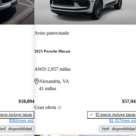
Aviso patrocinado
2025 Porsche Macan
AWD
2,957 millas
Alexandria, VA
41 millas
$18,894
$57,94
Gran oferta
recio incluye tasas
El precio incluye tasas
$355/mes est.
$1,317/mes est
erif. disponibilidad
Verif. disponibilidad