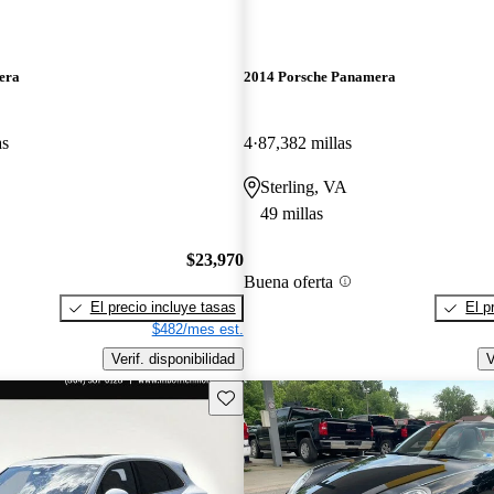
era
2014 Porsche Panamera
as
4
87,382 millas
Sterling, VA
49 millas
$23,970
Buena oferta
El precio incluye tasas
El p
$482/mes est.
Verif. disponibilidad
V
Guarda este Aviso