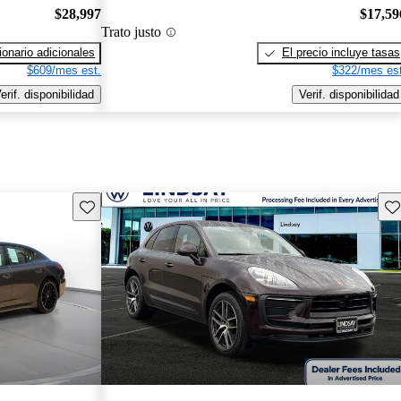
$28,997
$17,59
Trato justo
onario adicionales
El precio incluye tasas
$609/mes est.
$322/mes est
erif. disponibilidad
Verif. disponibilidad
Guarda este Aviso
Gu