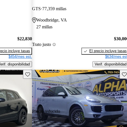
GTS
77,359 millas
Woodbridge, VA
27 millas
$22,830
$30,00
Trato justo
recio incluye tasas
El precio incluye tasas
$454/mes est.
$634/mes est
erif. disponibilidad
Verif. disponibilidad
Guarda este Aviso
Gu
Precio reducido
-$1,250