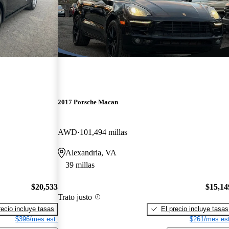
2017 Porsche Macan
AWD
101,494 millas
Alexandria, VA
39 millas
$20,533
$15,14
Trato justo
recio incluye tasas
El precio incluye tasas
$396/mes est.
$261/mes est