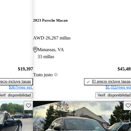
2023 Porsche Macan
AWD
26,267 millas
Manassas, VA
33 millas
$19,397
$45,48
Trato justo
recio incluye tasas
El precio incluye tasas
$367/mes est.
$1,011/mes est
erif. disponibilidad
Verif. disponibilidad
Guarda este Aviso
Gu