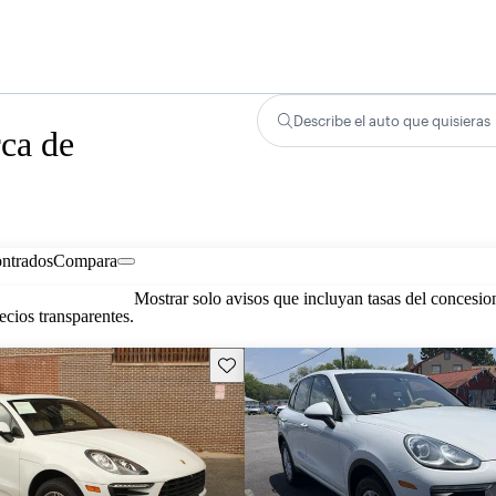
Describe el auto que quisieras
rca de
ontrados
Compara
Mostrar solo avisos que incluyan tasas del concesio
cios transparentes.
Guarda este Aviso