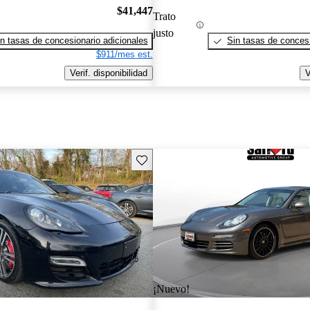
$41,447
Trato
justo
n tasas de concesionario adicionales
Sin tasas de concesi
$911/mes est.
Verif. disponibilidad
V
Guarda este Aviso
¡Nuevo!