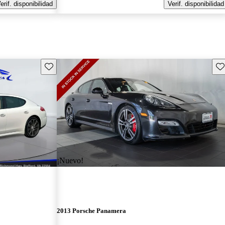
erif. disponibilidad
Verif. disponibilidad
Guarda este Aviso
Gu
¡Nuevo!
2013 Porsche Panamera