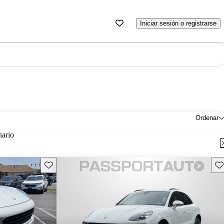
Iniciar sesión o registrarse
Ordenar
nario
Guarda este Aviso
Gu