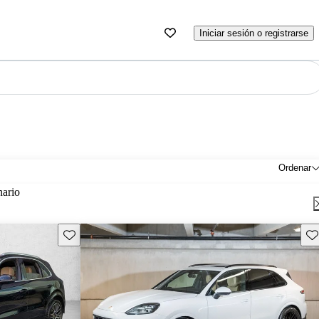
Iniciar sesión o registrarse
Ordenar
nario
Guarda este Aviso
Gu