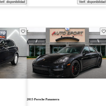
erif. disponibilidad
Verif. disponibilidad
Guarda este Aviso
Gu
2015 Porsche Panamera