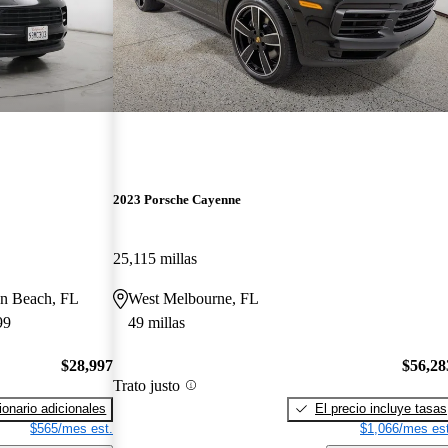
2023 Porsche Cayenne
25,115 millas
sen Beach, FL
West Melbourne, FL
99
49 millas
$28,997
$56,28
Trato justo
onario adicionales
El precio incluye tasas
$565/mes est.
$1,066/mes est