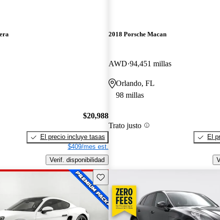
era
2018 Porsche Macan
AWD
94,451 millas
Orlando, FL
98 millas
$20,988
Trato justo
El precio incluye tasas
El p
$409/mes est.
Verif. disponibilidad
V
Guarda este Aviso