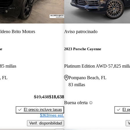
ldeno Brito Motors
Aviso patrocinado
ne
2023 Porsche Cayenne
85 millas
Platinum Edition AWD
57,825 mill
, FL
Pompano Beach, FL
83 millas
$19,438
$18,638
Buena oferta
El precio incluye tasas
El p
$363/mes est.
Verif. disponibilidad
V