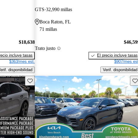
GTS
32,990 millas
Boca Raton, FL
71 millas
$18,638
$46,59
Trato justo
recio incluye tasas
El precio incluye tasas
$363/mes est.
$907/mes est
erif. disponibilidad
Verif. disponibilidad
Guarda este Aviso
Gu