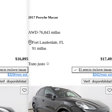
2017 Porsche Macan
AWD
76,843 millas
Fort Lauderdale, FL
91 millas
$16,895
$17,49
Trato justo
recio incluye tasas
El precio incluye tasas
$329/mes est.
$341/mes est
erif. disponibilidad
Verif. disponibilidad
Guarda este Aviso
Gu