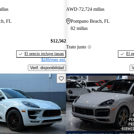
illas
AWD
72,724 millas
ch, FL
Pompano Beach, FL
82 millas
$12,562
Trato justo
El precio incluye tasas
El p
$245/mes est.
Verif. disponibilidad
V
Guarda este Aviso