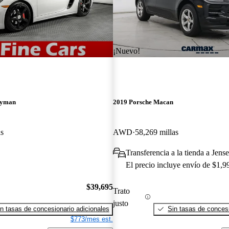
¡Nuevo!
ayman
2019 Porsche Macan
as
AWD
58,269 millas
Transferencia a la tienda a Jen
El precio incluye envío de $1,9
$39,695
Trato
justo
n tasas de concesionario adicionales
Sin tasas de concesi
$773/mes est.