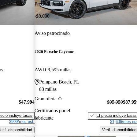
Precio reducido
-$8,000
Aviso patrocinado
2026 Porsche Cayenne
as
AWD
9,595 millas
Pompano Beach, FL
83 millas
Gran oferta
$47,994
$95,959
$87,95
Certificados por el
recio incluye tasas
El precio incluye tasas
fabricante
$909/mes est.
$1,636/mes est
erif. disponibilidad
Verif. disponibilidad