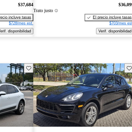
$37,684
$36,09
Trato justo
recio incluye tasas
El precio incluye tasas
$728/mes est.
$703/mes est
erif. disponibilidad
Verif. disponibilidad
Guarda este Aviso
Gu