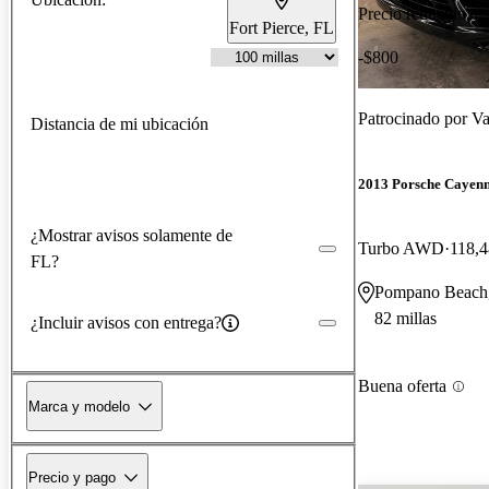
Precio reducido
Fort Pierce, FL
-$800
Patrocinado por
Va
Distancia de mi ubicación
2013 Porsche Cayen
¿Mostrar avisos solamente de
Turbo AWD
118,4
FL?
Pompano Beach
82 millas
¿Incluir avisos con entrega?
Buena oferta
Marca y modelo
Precio y pago