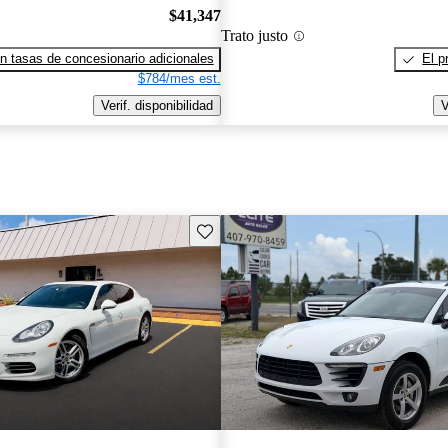
$41,347
Trato justo
n tasas de concesionario adicionales
El p
$784/mes est.
Verif. disponibilidad
V
Guarda este Aviso