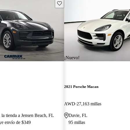
Guarda este Aviso
¡Nuevo!
2021 Porsche Macan
AWD
27,163 millas
a la tienda a Jensen Beach, FL
Davie, FL
uye envío de $349
95 millas