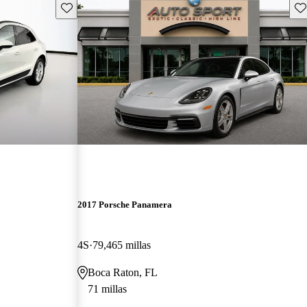
Guarda este Aviso
Gu
2017 Porsche Panamera
4S
79,465 millas
Boca Raton, FL
71 millas