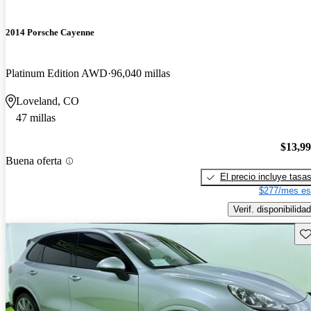
2014 Porsche Cayenne
Platinum Edition AWD
96,040 millas
Loveland, CO
47 millas
$13,9
Buena oferta
El precio incluye tasa
$277/mes es
Verif. disponibilidad
Gu