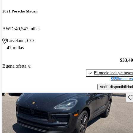
2021 Porsche Macan
AWD
40,547 millas
Loveland, CO
47 millas
$33,4
Buena oferta
El precio incluye tasa
$658/mes es
Verif. disponibilidad
Gu