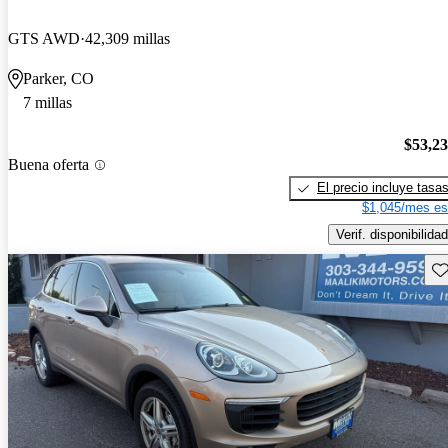
GTS AWD
42,309 millas
Parker, CO
7 millas
$53,2
Buena oferta
El precio incluye tasa
$1,045/mes es
Verif. disponibilidad
Gu