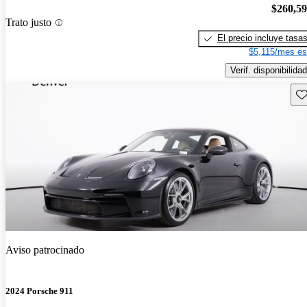
$260,5
Trato justo
El precio incluye tasa
$5,115/mes es
Verif. disponibilidad
Gu
Aviso patrocinado
2024 Porsche 911