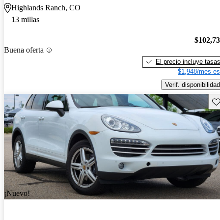
Highlands Ranch, CO
13 millas
$102,7
Buena oferta
El precio incluye tasa
$1,948/mes es
Verif. disponibilidad
Gu
¡Nuevo!