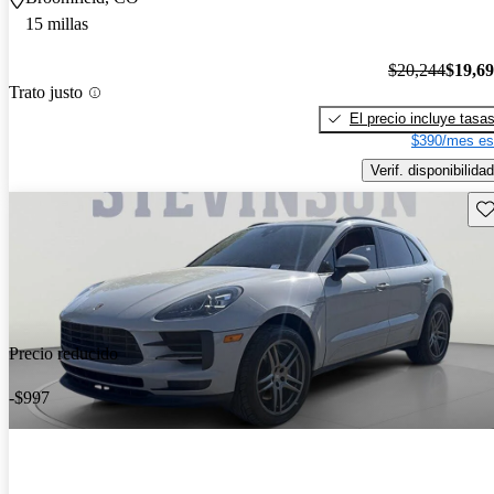
15 millas
$20,244
$19,6
Trato justo
El precio incluye tasa
$390/mes es
Verif. disponibilidad
Gu
Precio reducido
-$997