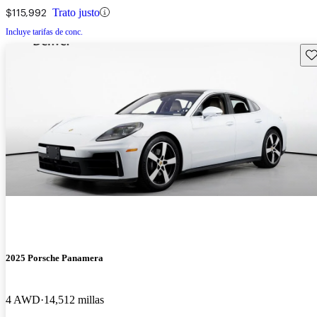
$115,992
Trato justo
Incluye tarifas de conc.
Gu
2025 Porsche Panamera
4 AWD
14,512 millas