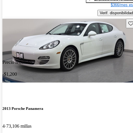
$366/mes es
Verif. disponibilidad
Gu
Precio reducido
-$1,200
2013 Porsche Panamera
4
73,106 millas