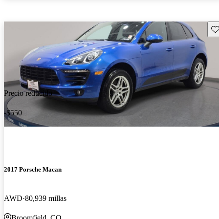
Gu
Precio reducido
-$550
2017 Porsche Macan
AWD
80,939 millas
Broomfield, CO