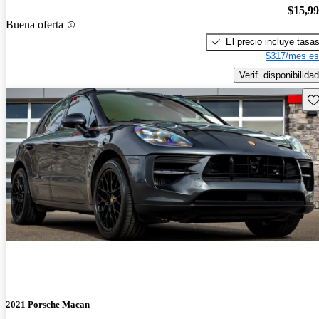
$15,9
Buena oferta
El precio incluye tasa
$317/mes es
Verif. disponibilidad
Gu
2021 Porsche Macan