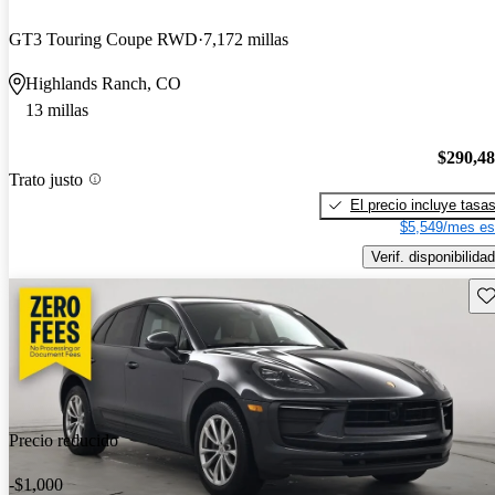
GT3 Touring Coupe RWD
7,172 millas
Highlands Ranch, CO
13 millas
$290,4
Trato justo
El precio incluye tasa
$5,549/mes es
Verif. disponibilidad
Gu
Precio reducido
-$1,000