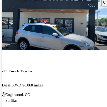
Gu
¡Nuevo!
2013 Porsche Cayenne
Diesel AWD
96,868 millas
Englewood, CO
8 millas