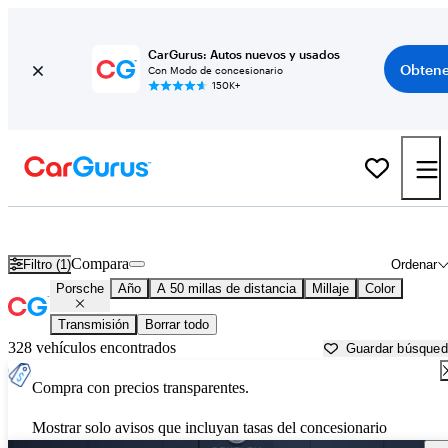
CarGurus: Autos nuevos y usados
Obtene
Con Modo de concesionario
150K+
Autos Porsche usados en venta cerca de
Denver, CO
Compara
Filtro (1)
Ordenar
Porsche
Año
A 50 millas de distancia
Millaje
Color
Transmisión
Borrar todo
328 vehículos encontrados
Guardar búsque
Compra con precios transparentes.
Mostrar solo avisos que incluyan tasas del concesionario