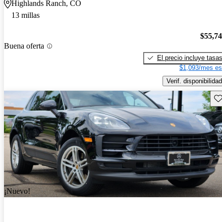
Highlands Ranch, CO
13 millas
$55,7
Buena oferta
El precio incluye tasa
$1,093/mes es
Verif. disponibilidad
Gu
¡Nuevo!