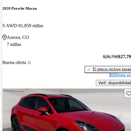
2020 Porsche Macan
S AWD
81,859 millas
Aurora, CO
7 millas
$28,790
$27,7
Buena oferta
El precio incluye tasa
$550/mes es
Verif. disponibilidad
Gu