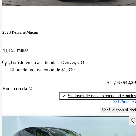
2023 Porsche Macan
43,152 millas
Transferencia a la tienda a Denver, CO
El precio incluye envío de $1,399
$41,998
$42,3
Buena oferta
Sin tasas de concesionario adicionale
$817/mes es
Verif. disponibilidad
Gu