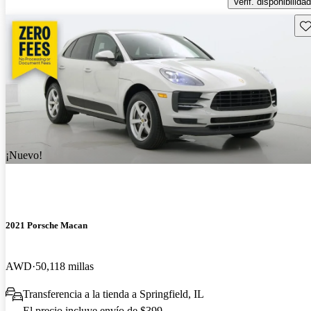
Verif. disponibilidad
Gu
¡Nuevo!
2021 Porsche Macan
AWD
50,118 millas
Transferencia a la tienda a Springfield, IL
El precio incluye envío de $399