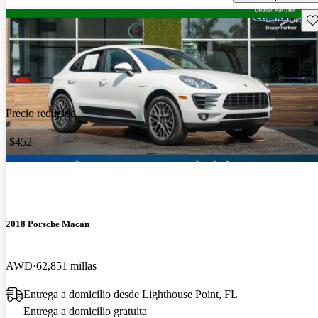
Gu
Precio reducido
-$452
2018 Porsche Macan
AWD
62,851 millas
Entrega a domicilio desde Lighthouse Point, FL
Entrega a domicilio gratuita