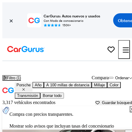
CarGurus: Autos nuevos y usados
Obtene
Con Modo de concesionario
150K+
Autos Porsche usados en venta cerca de
Decatur, IL
Compara
Filtro (1)
Ordenar
Porsche
Año
A 100 millas de distancia
Millaje
Color
Transmisión
Borrar todo
3,317 vehículos encontrados
Guardar búsque
Compra con precios transparentes.
Mostrar solo avisos que incluyan tasas del concesionario