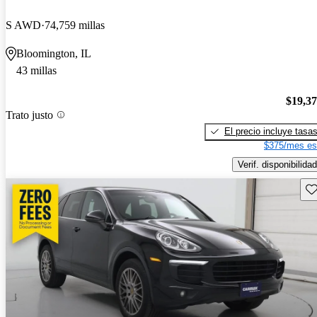
S AWD
74,759 millas
Bloomington, IL
43 millas
$19,3
Trato justo
El precio incluye tasa
$375/mes es
Verif. disponibilidad
Gu