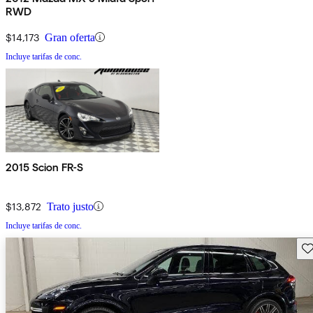
RWD
$14,173
Gran oferta
Incluye tarifas de conc.
2015 Scion FR-S
$13,872
Trato justo
Incluye tarifas de conc.
Gu