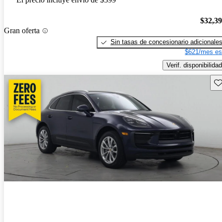
$32,3
Gran oferta
Sin tasas de concesionario adicionale
$621/mes es
Verif. disponibilidad
Gu