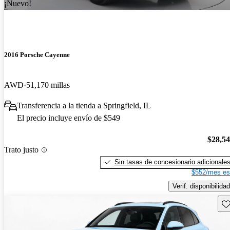
¡Nuevo!
2016 Porsche Cayenne
AWD
51,170 millas
Transferencia a la tienda a Springfield, IL
El precio incluye envío de $549
$28,5
Trato justo
Sin tasas de concesionario adicionale
$552/mes es
Verif. disponibilidad
Gu