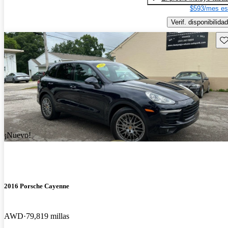
$593/mes es
Verif. disponibilidad
Gu
¡Nuevo!
2016 Porsche Cayenne
AWD
79,819 millas