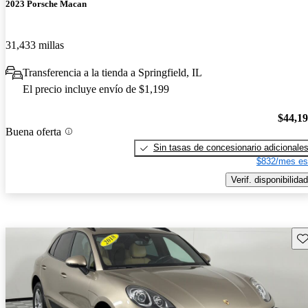
2023 Porsche Macan
31,433 millas
Transferencia a la tienda a Springfield, IL
El precio incluye envío de $1,199
$44,1
Buena oferta
Sin tasas de concesionario adicionale
$832/mes es
Verif. disponibilidad
Gu