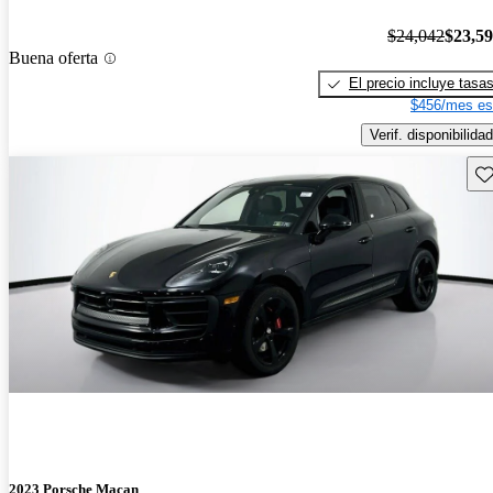
$24,042
$23,5
Buena oferta
El precio incluye tasa
$456/mes es
Verif. disponibilidad
Gu
2023 Porsche Macan