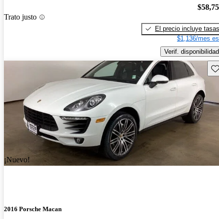
$58,7
Trato justo
El precio incluye tasa
$1,136/mes es
Verif. disponibilidad
Gu
¡Nuevo!
2016 Porsche Macan