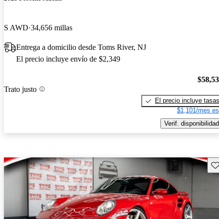
S AWD
34,656 millas
Entrega a domicilio desde Toms River, NJ
El precio incluye envío de $2,349
$58,5
Trato justo
El precio incluye tasa
$1,101/mes es
Verif. disponibilidad
Gu