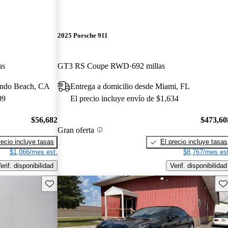
2025 Porsche 911
as
GT3 RS Coupe RWD
692 millas
ondo Beach, CA
Entrega a domicilio desde Miami, FL
09
El precio incluye envío de $1,634
$56,682
$473,60
Gran oferta
recio incluye tasas
El precio incluye tasas
$1,066/mes est.
$8,767/mes est
erif. disponibilidad
Verif. disponibilidad
Guarda este Aviso
Gu