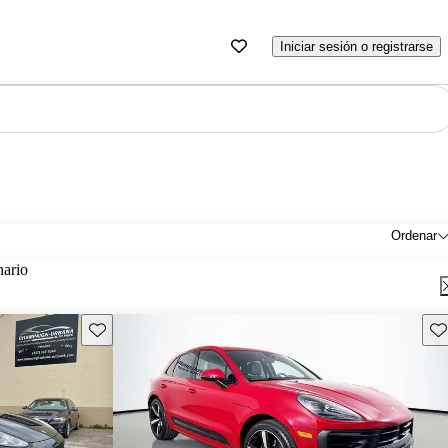
Iniciar sesión o registrarse
Ordenar
nario
Guarda este Aviso
Gu