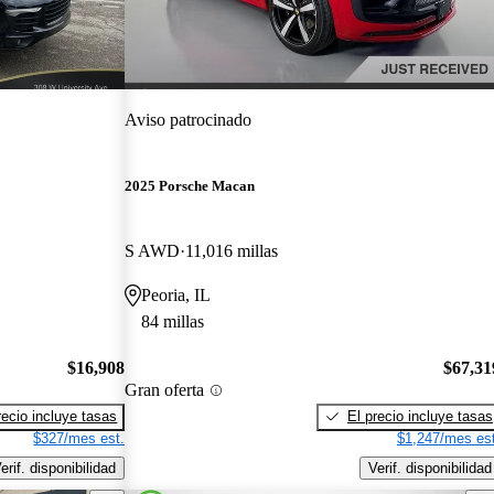
Aviso patrocinado
2025 Porsche Macan
S AWD
11,016 millas
Peoria, IL
84 millas
$16,908
$67,31
Gran oferta
recio incluye tasas
El precio incluye tasas
$327/mes est.
$1,247/mes est
erif. disponibilidad
Verif. disponibilidad