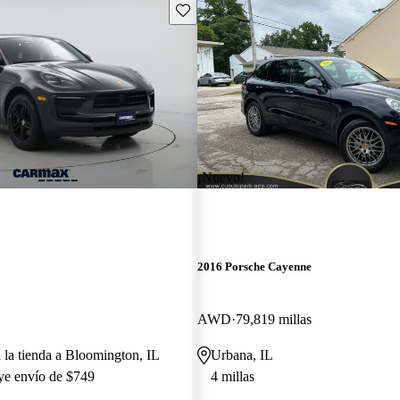
Guarda este Aviso
¡Nuevo!
2016 Porsche Cayenne
AWD
79,819 millas
a la tienda a Bloomington, IL
Urbana, IL
uye envío de $749
4 millas