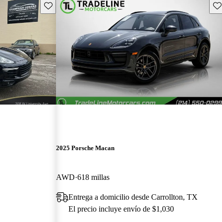
Guarda este Aviso
Gu
2025 Porsche Macan
AWD
618 millas
Entrega a domicilio desde Carrollton, TX
El precio incluye envío de $1,030