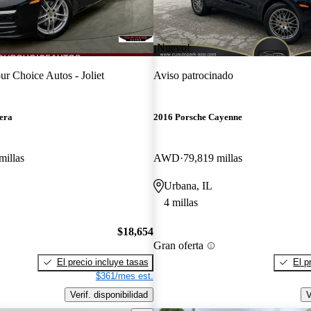
¡Nuevo!
ur Choice Autos - Joliet
Aviso patrocinado
era
2016 Porsche Cayenne
millas
AWD
79,819 millas
Urbana, IL
4 millas
$18,654
Gran oferta
El precio incluye tasas
El p
$361/mes est.
Verif. disponibilidad
V