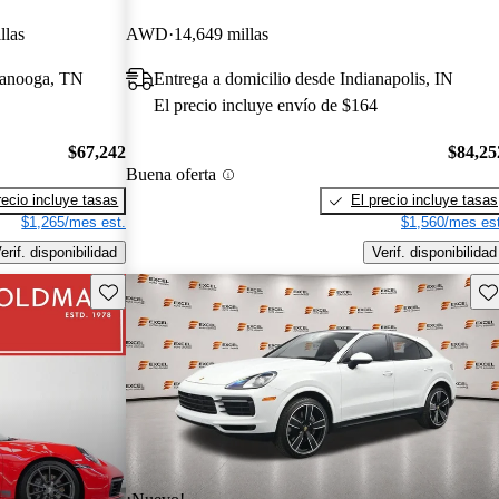
llas
AWD
14,649 millas
ttanooga, TN
Entrega a domicilio desde Indianapolis, IN
El precio incluye envío de $164
$67,242
$84,25
Buena oferta
recio incluye tasas
El precio incluye tasas
$1,265/mes est.
$1,560/mes est
erif. disponibilidad
Verif. disponibilidad
Guarda este Aviso
Gu