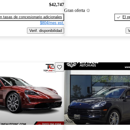
$42,747
Gran oferta
n tasas de concesionario adicionales
El p
$804/mes est.
Verif. disponibilidad
V
Guarda este Aviso
¡Nuevo!