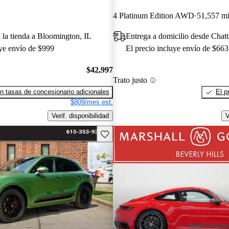
4 Platinum Edition AWD
51,557 mi
a la tienda a Bloomington, IL
Entrega a domicilio desde Cha
uye envío de $999
El precio incluye envío de $663
$42,997
Trato justo
n tasas de concesionario adicionales
El p
$809/mes est.
Verif. disponibilidad
V
Guarda este Aviso