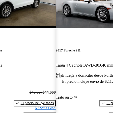
ne
2017 Porsche 911
as
Targa 4 Cabriolet AWD
30,646 mil
Entrega a domicilio desde Port
El precio incluye envío de $2,1
$45,867
$44,660
Trato justo
El precio incluye tasas
El p
$855/mes est.