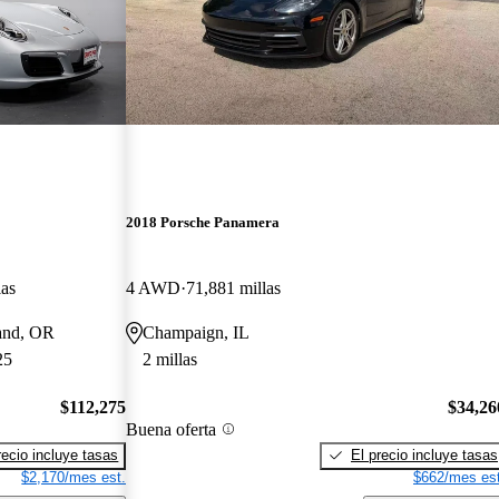
2018 Porsche Panamera
las
4 AWD
71,881 millas
land, OR
Champaign, IL
25
2 millas
$112,275
$34,26
Buena oferta
recio incluye tasas
El precio incluye tasas
$2,170/mes est.
$662/mes est