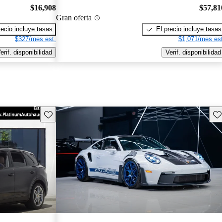
$16,908
$57,81
Gran oferta
recio incluye tasas
El precio incluye tasas
$327/mes est.
$1,071/mes est
erif. disponibilidad
Verif. disponibilidad
Guarda este Aviso
Gu