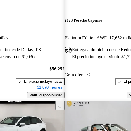
n
2023 Porsche Cayenne
illas
Platinum Edition AWD
17,652 mill
cilio desde Dallas, TX
Entrega a domicilio desde Red
uye envío de $1,036
El precio incluye envío de $1,7
$56,252
Gran oferta
El precio incluye tasas
El p
$1,078/mes est.
Verif. disponibilidad
V
Guarda este Aviso