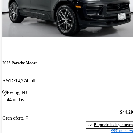
2023 Porsche Macan
AWD
14,774 millas
Ewing, NJ
44 millas
$44,2
Gran oferta
El precio incluye tasa
$831/mes es