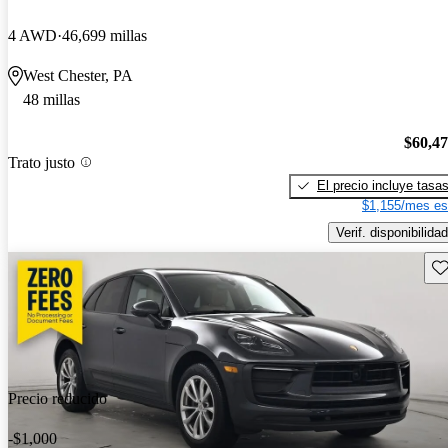
4 AWD
46,699 millas
West Chester, PA
48 millas
$60,4
Trato justo
El precio incluye tasa
$1,155/mes es
Verif. disponibilidad
Gu
Precio reducido
-$1,000