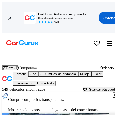
CarGurus: Autos nuevos y usados
Obtene
Con Modo de concesionario
150K+
Autos Porsche usados en venta cerca de
Allentown, PA
Compara
Filtro (1)
Ordenar
Porsche
Año
A 50 millas de distancia
Millaje
Color
Transmisión
Borrar todo
549 vehículos encontrados
Guardar búsque
Compra con precios transparentes.
Mostrar solo avisos que incluyan tasas del concesionario