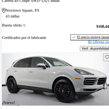
Carrera 4S Coupe AWD
5,921 millas
Newtown Square, PA
43 millas
Buena oferta
$168,4
El precio incluye tasa
Certificados por el fabricante
$3,135/mes es
Verif. disponibilidad
Gu
¡Nuevo!