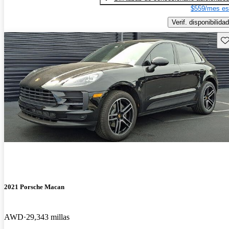
$559/mes es
Verif. disponibilidad
Gu
2021 Porsche Macan
AWD
29,343 millas