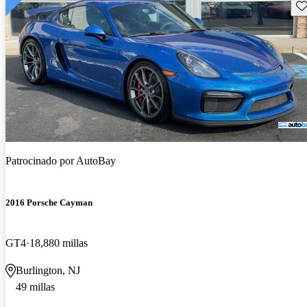
Gu
Patrocinado por
AutoBay
2016 Porsche Cayman
GT4
18,880 millas
Burlington, NJ
49 millas