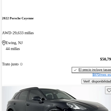
2022 Porsche Cayenne
AWD
29,633 millas
Ewing, NJ
44 millas
$50,7
Trato justo
El precio incluye tasa
$970/mes es
Verif. disponibilidad
Gu