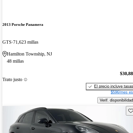
2013 Porsche Panamera
GTS
71,623 millas
Hamilton Township, NJ
48 millas
$30,8
Trato justo
El precio incluye tasa
$596/mes es
Verif. disponibilidad
Gu