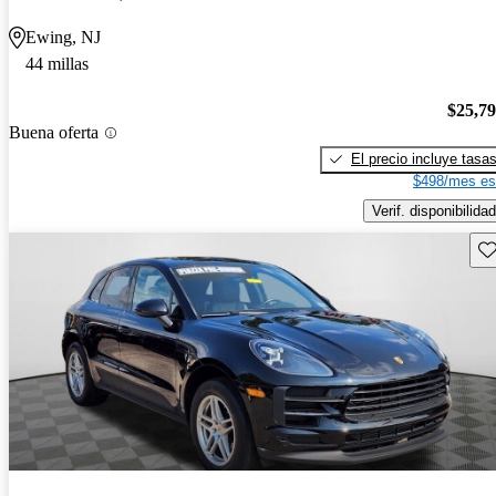
Ewing, NJ
44 millas
$25,7
Buena oferta
El precio incluye tasa
$498/mes es
Verif. disponibilidad
Gu