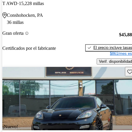
T AWD
15,228 millas
Conshohocken, PA
36 millas
Gran oferta
$45,8
El precio incluye tasa
Certificados por el fabricante
$861/mes es
Verif. disponibilidad
Gu
¡Nuevo!