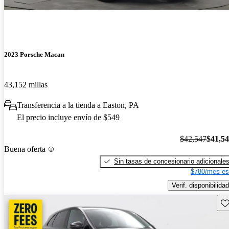
2023 Porsche Macan
43,152 millas
Transferencia a la tienda a Easton, PA
El precio incluye envío de $549
$42,547
$41,5
Buena oferta
Sin tasas de concesionario adicionale
$780/mes es
Verif. disponibilidad
Gu