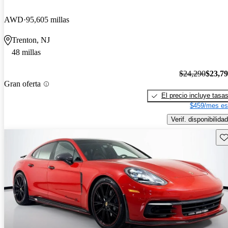
AWD
95,605 millas
Trenton, NJ
48 millas
$24,290
$23,7
Gran oferta
El precio incluye tasa
$459/mes es
Verif. disponibilidad
Gu