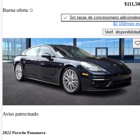
$111,5
Buena oferta
Sin tasas de concesionario adicionale
$2,150/mes es
Verif. disponibilidad
Gu
Aviso patrocinado
2022 Porsche Panamera