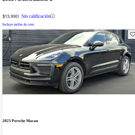
$13,990
Sin calificación
Incluye tarifas de conc.
Gu
2023 Porsche Macan