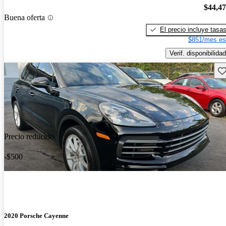
$44,4
Buena oferta
El precio incluye tasa
$851/mes es
Verif. disponibilidad
Gu
Precio reducido
-$500
2020 Porsche Cayenne