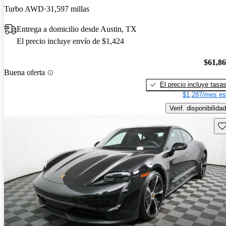
Turbo AWD
31,597 millas
Entrega a domicilio desde Austin, TX
El precio incluye envío de $1,424
$61,8
Buena oferta
El precio incluye tasa
$1,287/mes es
Verif. disponibilidad
Gu