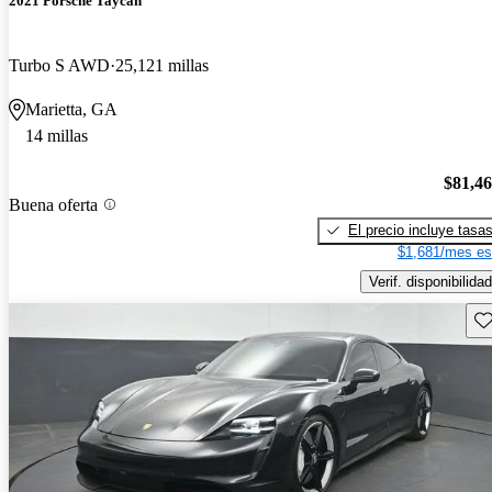
2021 Porsche Taycan
Turbo S AWD
25,121 millas
Marietta, GA
14 millas
$81,4
Buena oferta
El precio incluye tasa
$1,681/mes es
Verif. disponibilidad
Gu