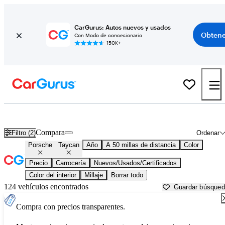
CarGurus: Autos nuevos y usados
Obtene
Con Modo de concesionario
150K+
Porsche Taycan usados en venta cerca de
Atlanta, GA
Compara
Filtro (2)
Ordenar
Porsche
Taycan
Año
A 50 millas de distancia
Color
Precio
Carrocería
Nuevos/Usados/Certificados
Color del interior
Millaje
Borrar todo
124 vehículos encontrados
Guardar búsque
Compra con precios transparentes.