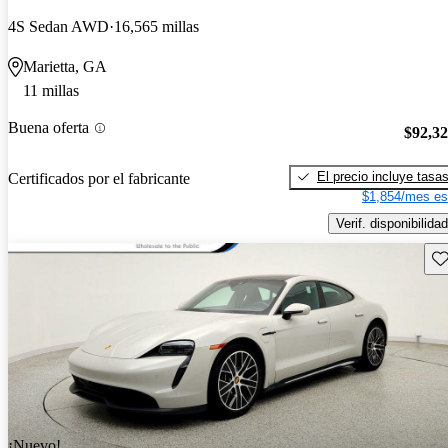
4S Sedan AWD
16,565 millas
Marietta, GA
11 millas
Buena oferta
$92,3
El precio incluye tasa
Certificados por el fabricante
$1,854/mes es
Verif. disponibilidad
Gu
¡Nuevo!