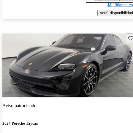
$1,196/mes es
Verif. disponibilidad
Gu
Aviso patrocinado
2024 Porsche Taycan