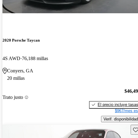
2020 Porsche Taycan
4S AWD
76,188 millas
Conyers, GA
20 millas
$46,4
Trato justo
El precio incluye tasa
$967/mes es
Verif. disponibilidad
Gu