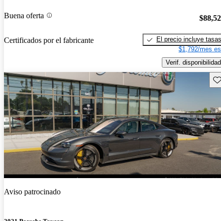
Buena oferta
$88,5
El precio incluye tasa
Certificados por el fabricante
$1,792/mes es
Verif. disponibilidad
Gu
Aviso patrocinado