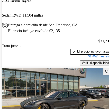
2023 Porsche Taycan
Sedan RWD
11,504 millas
Entrega a domicilio desde San Francisco, CA
El precio incluye envío de $2,135
$71,7
Trato justo
El precio incluye tasa
$1,452/mes es
Verif. disponibilidad
Gu