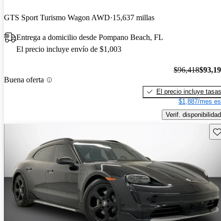
GTS Sport Turismo Wagon AWD
15,637 millas
Entrega a domicilio desde Pompano Beach, FL
El precio incluye envío de $1,003
$96,418
$93,1
Buena oferta
El precio incluye tasa
$1,887/mes es
Verif. disponibilidad
Gu