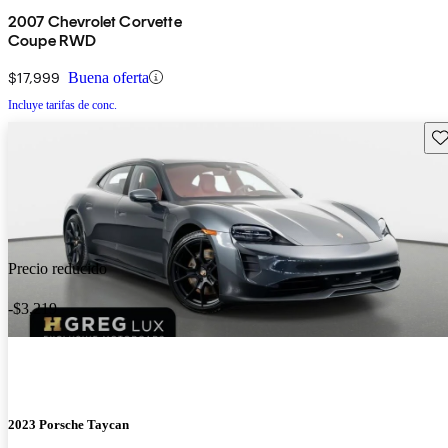
2007 Chevrolet Corvette
Coupe RWD
$17,999
Buena oferta
Incluye tarifas de conc.
Gu
Precio reducido
-$3,219
2023 Porsche Taycan