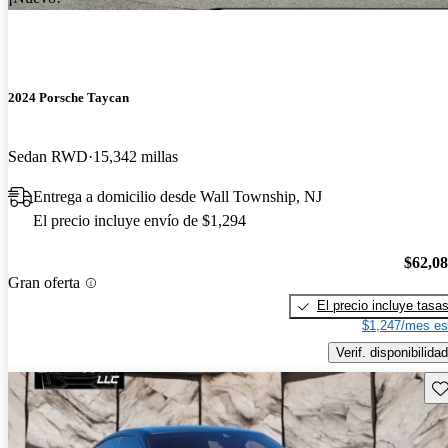
2024 Porsche Taycan
Sedan RWD
15,342 millas
Entrega a domicilio desde Wall Township, NJ
El precio incluye envío de $1,294
$62,0
Gran oferta
El precio incluye tasa
$1,247/mes es
Verif. disponibilidad
Gu