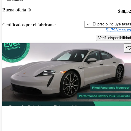
Buena oferta
$88,5
El precio incluye tasa
Certificados por el fabricante
$1,792/mes es
Verif. disponibilidad
Gu