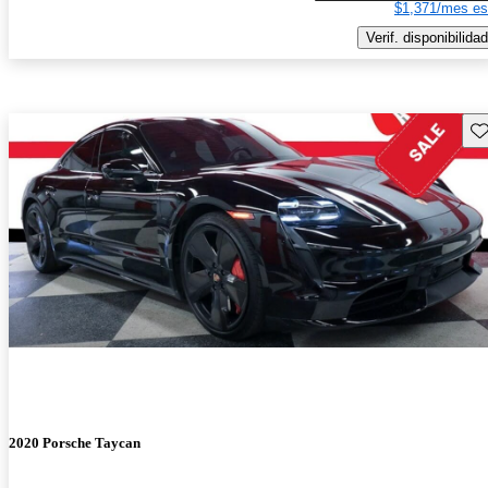
$1,371/mes es
Verif. disponibilidad
Gu
2020 Porsche Taycan