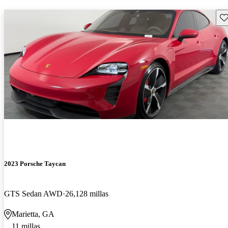
Gu
2023 Porsche Taycan
GTS Sedan AWD
26,128 millas
Marietta, GA
11 millas