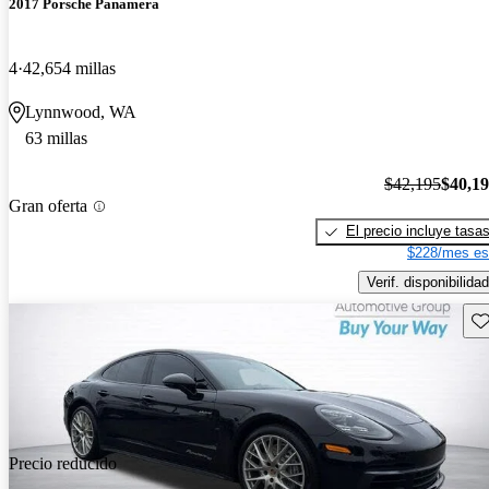
2017 Porsche Panamera
4
42,654 millas
Lynnwood, WA
63 millas
$42,195
$40,1
Gran oferta
El precio incluye tasa
$228/mes es
Verif. disponibilidad
Gu
Precio reducido