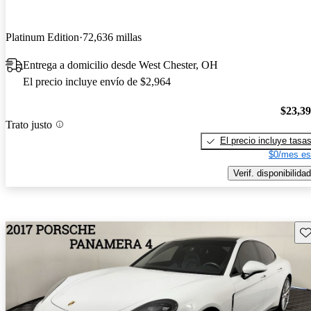
Platinum Edition
72,636 millas
Entrega a domicilio desde West Chester, OH
El precio incluye envío de $2,964
$23,3
Trato justo
El precio incluye tasa
$0/mes es
Verif. disponibilidad
Gu