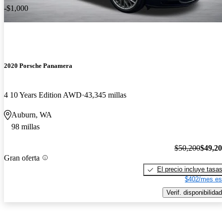
-$1,000
2020 Porsche Panamera
4 10 Years Edition AWD
43,345 millas
Auburn, WA
98 millas
$50,200
$49,2
Gran oferta
El precio incluye tasa
$402/mes es
Verif. disponibilidad