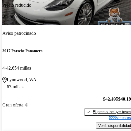
Precio reducido
-$2,000
Aviso patrocinado
2017 Porsche Panamera
4
42,654 millas
Lynnwood, WA
63 millas
$42,195
$40,1
Gran oferta
El precio incluye tasa
$228/mes es
Verif. disponibilidad