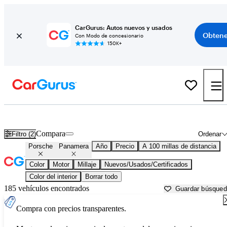
CarGurus: Autos nuevos y usados
Obtene
Con Modo de concesionario
150K+
Porsche Panamera usados en venta cerca de
Bellingham, WA
Compara
Filtro (2)
Ordenar
Porsche
Panamera
Año
Precio
A 100 millas de distancia
Color
Motor
Millaje
Nuevos/Usados/Certificados
Color del interior
Borrar todo
185 vehículos encontrados
Guardar búsque
Compra con precios transparentes.