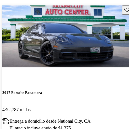
Gu
2017 Porsche Panamera
4
52,787 millas
Entrega a domicilio desde National City, CA
El precio incluye envío de $1,375