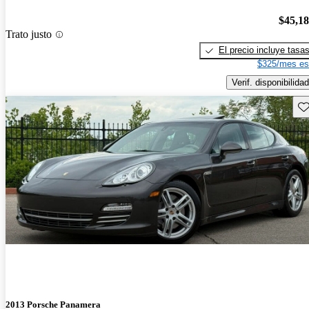
$45,1
Trato justo
El precio incluye tasa
$325/mes es
Verif. disponibilidad
Gu
2013 Porsche Panamera