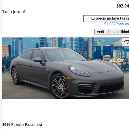
$82,0
Trato justo
El precio incluye tasa
$1,032/mes es
Verif. disponibilidad
Gu
2016 Porsche Panamera