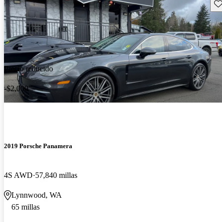
Gu
Precio reducido
-$2,000
2019 Porsche Panamera
4S AWD
57,840 millas
Lynnwood, WA
65 millas