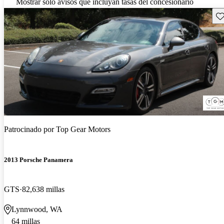
Mostrar solo avisos que incluyan tasas del concesionario
Gu
Patrocinado por
Top Gear Motors
2013 Porsche Panamera
GTS
82,638 millas
Lynnwood, WA
64 millas