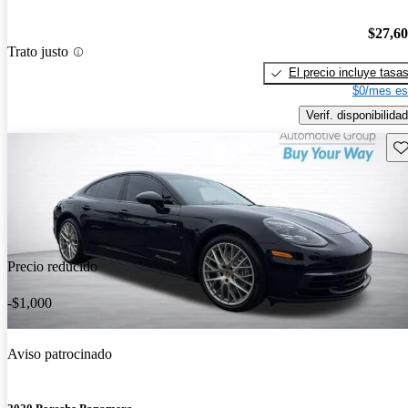
$27,6
Trato justo
El precio incluye tasa
$0/mes es
Verif. disponibilidad
Gu
Precio reducido
-$1,000
Aviso patrocinado