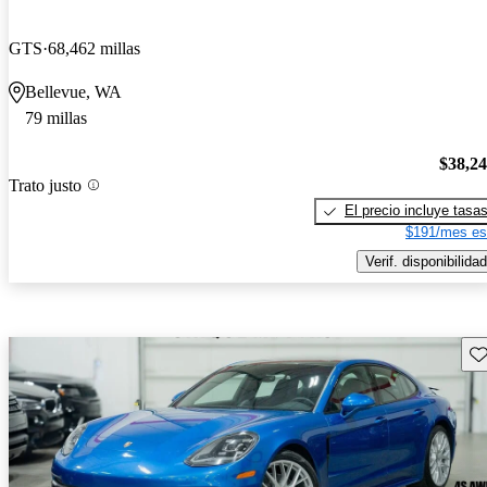
GTS
68,462 millas
Bellevue, WA
79 millas
$38,2
Trato justo
El precio incluye tasa
$191/mes es
Verif. disponibilidad
Gu