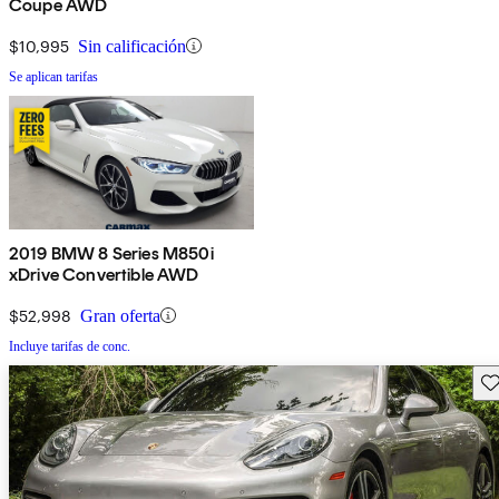
Coupe AWD
$10,995
Sin calificación
Se aplican tarifas
2019 BMW 8 Series M850i
xDrive Convertible AWD
$52,998
Gran oferta
Incluye tarifas de conc.
Gu