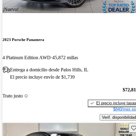
¡Nuevo!
2023 Porsche Panamera
4 Platinum Edition AWD
45,872 millas
Entrega a domicilio desde Palos Hills, IL
El precio incluye envío de $1,739
$72,8
Trato justo
El precio incluye tasa
$840/mes es
Verif. disponibilidad
Gu