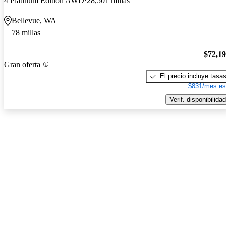
4 Platinum Edition AWD
28,501 millas
Bellevue, WA
78 millas
$72,1
Gran oferta
El precio incluye tasa
$831/mes es
Verif. disponibilidad