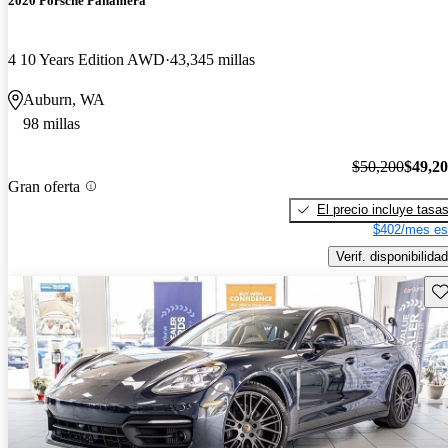
2020 Porsche Panamera
4 10 Years Edition AWD
43,345 millas
Auburn, WA
98 millas
$50,200
$49,2
Gran oferta
El precio incluye tasa
$402/mes es
Verif. disponibilidad
Gu