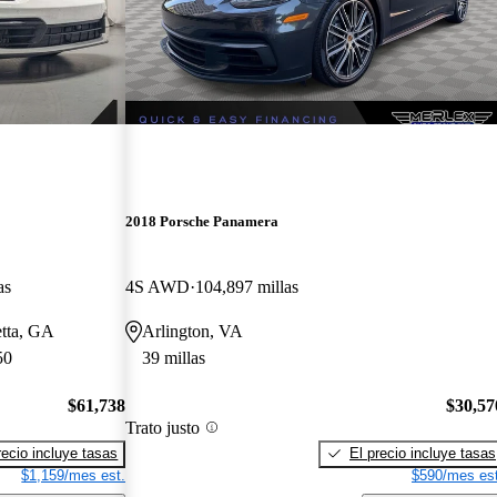
2018 Porsche Panamera
as
4S AWD
104,897 millas
etta, GA
Arlington, VA
50
39 millas
$61,738
$30,57
Trato justo
recio incluye tasas
El precio incluye tasas
$1,159/mes est.
$590/mes est