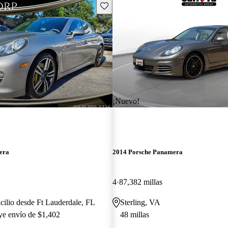
Guarda este Aviso
¡Nuevo!
era
2014 Porsche Panamera
4
87,382 millas
cilio desde Ft Lauderdale, FL
Sterling, VA
uye envío de $1,402
48 millas