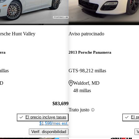
rsche Hunt Valley
Aviso patrocinado
era
2013 Porsche Panamera
illas
GTS
98,212 millas
MD
Waldorf, MD
48 millas
$83,699
Trato justo
El precio incluye tasas
El p
$1,598/mes est.
Verif. disponibilidad
V