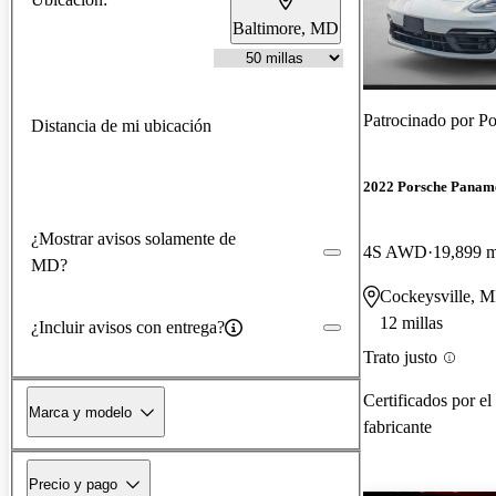
Baltimore, MD
Patrocinado por
Po
Distancia de mi ubicación
2022 Porsche Panam
¿Mostrar avisos solamente de
4S AWD
19,899 m
MD?
Cockeysville, 
12 millas
¿Incluir avisos con entrega?
Trato justo
Certificados por el
Marca y modelo
fabricante
Precio y pago