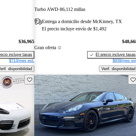
Turbo AWD
86,112 millas
Entrega a domicilio desde McKinney, TX
El precio incluye envío de $1,492
$36,965
$48,66
Gran oferta
recio incluye tasas
El precio incluye tasas
$713/mes est.
$939/mes est
erif. disponibilidad
Verif. disponibilidad
Guarda este Aviso
Gu