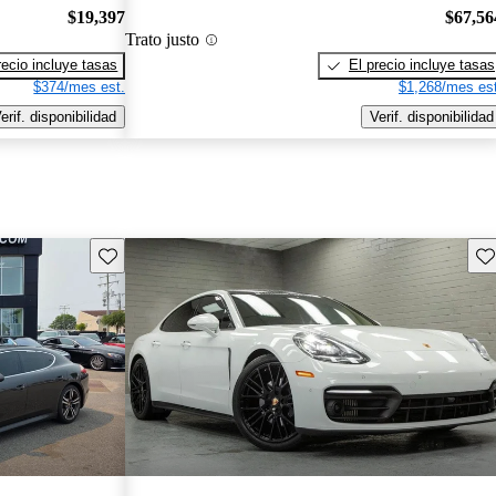
$19,397
$67,56
Trato justo
recio incluye tasas
El precio incluye tasas
$374/mes est.
$1,268/mes est
erif. disponibilidad
Verif. disponibilidad
Guarda este Aviso
Gu