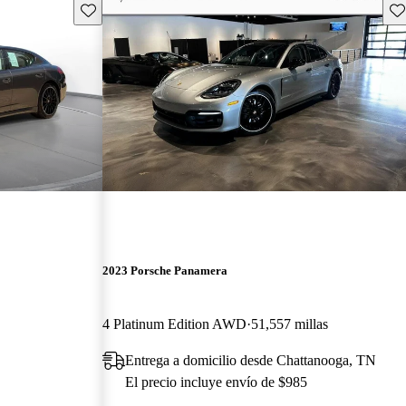
Guarda este Aviso
Gu
2023 Porsche Panamera
4 Platinum Edition AWD
51,557 millas
Entrega a domicilio desde Chattanooga, TN
El precio incluye envío de $985