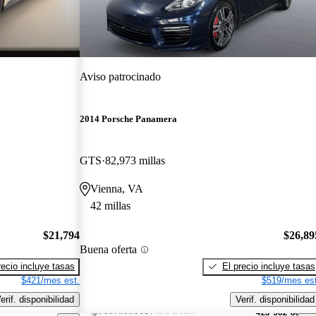
Aviso patrocinado
2014 Porsche Panamera
GTS
82,973 millas
Vienna, VA
42 millas
$21,794
$26,89
Buena oferta
recio incluye tasas
El precio incluye tasas
$421/mes est.
$519/mes est
erif. disponibilidad
Verif. disponibilidad