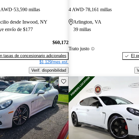
on AWD
53,590 millas
4 AWD
78,161 millas
icilio desde Inwood, NY
Arlington, VA
uye envío de $177
39 millas
$60,172
Trato justo
n tasas de concesionario adicionales
El p
$1,129/mes est.
Verif. disponibilidad
V
Guarda este Aviso