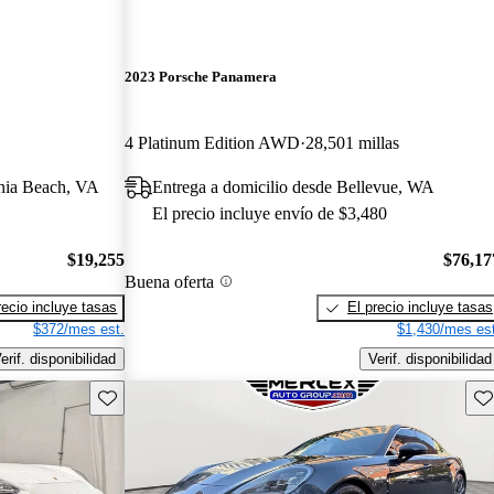
2023 Porsche Panamera
4 Platinum Edition AWD
28,501 millas
inia Beach, VA
Entrega a domicilio desde Bellevue, WA
El precio incluye envío de $3,480
$19,255
$76,17
Buena oferta
recio incluye tasas
El precio incluye tasas
$372/mes est.
$1,430/mes est
erif. disponibilidad
Verif. disponibilidad
Guarda este Aviso
Gu