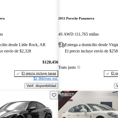
era
2011 Porsche Panamera
as
4S AWD
111,765 millas
cilio desde Little Rock, AR
Entrega a domicilio desde Virg
uye envío de $2,328
El precio incluye envío de $258
$128,456
Trato justo
El precio incluye tasas
El p
$2,366/mes est.
Verif. disponibilidad
V
Guarda este Aviso