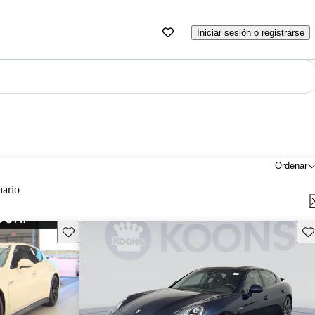
Iniciar sesión o registrarse
Ordenar
nario
Guarda este Aviso
Gu