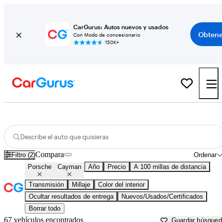
CarGurus: Autos nuevos y usados
Obtene
Con Modo de concesionario
150K+
Porsche Cayman usados en venta cerca de North Port, FL
Describe el auto que quisieras
Compara
Filtro (2)
Ordenar
Porsche
Cayman
Año
Precio
A 100 millas de distancia
Transmisión
Millaje
Color del interior
Ocultar resultados de entrega
Nuevos/Usados/Certificados
Borrar todo
67 vehículos encontrados
Guardar búsque