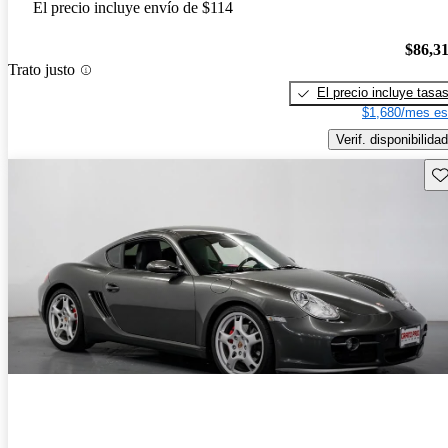
El precio incluye envío de $114
$86,3
Trato justo
El precio incluye tasa
$1,680/mes es
Verif. disponibilidad
Gu