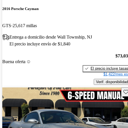
2016 Porsche Cayman
GTS
25,617 millas
Entrega a domicilio desde Wall Township, NJ
El precio incluye envío de $1,840
$73,0
Buena oferta
El precio incluye tasa
$1,422/mes es
Verif. disponibilidad
Gu