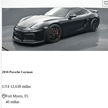
Gu
2016 Porsche Cayman
GT4
12,638 millas
Fort Myers, FL
40 millas