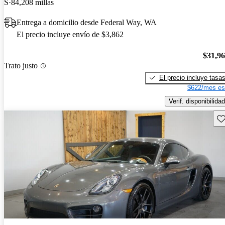
S
84,208 millas
Entrega a domicilio desde Federal Way, WA
El precio incluye envío de $3,862
$31,9
Trato justo
El precio incluye tasa
$622/mes es
Verif. disponibilidad
Gu