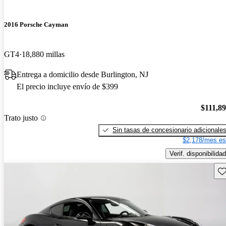
2016 Porsche Cayman
GT4
18,880 millas
Entrega a domicilio desde Burlington, NJ
El precio incluye envío de $399
$111,8
Trato justo
Sin tasas de concesionario adicionale
$2,178/mes es
Verif. disponibilidad
Gu