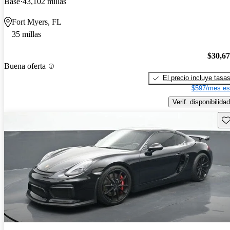
Base
43,102 millas
Fort Myers, FL
35 millas
$30,6
Buena oferta
El precio incluye tasa
$597/mes es
Verif. disponibilidad
Gu