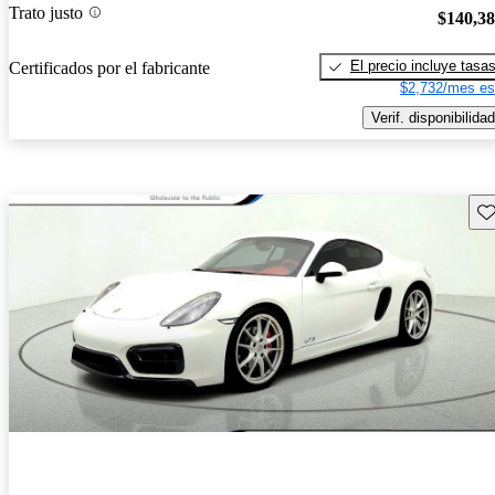
Trato justo
$140,3
El precio incluye tasa
Certificados por el fabricante
$2,732/mes es
Verif. disponibilidad
Gu