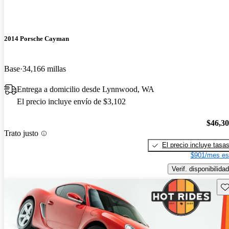
2014 Porsche Cayman
Base
34,166 millas
Entrega a domicilio desde Lynnwood, WA
El precio incluye envío de $3,102
$46,3
Trato justo
El precio incluye tasa
$901/mes es
Verif. disponibilidad
Gu