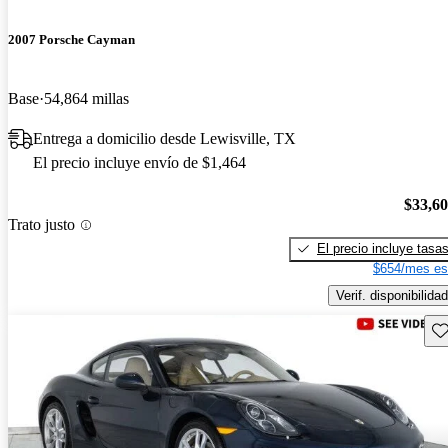
2007 Porsche Cayman
Base
54,864 millas
Entrega a domicilio desde Lewisville, TX
El precio incluye envío de $1,464
$33,6
Trato justo
El precio incluye tasa
$654/mes es
Verif. disponibilidad
Gu