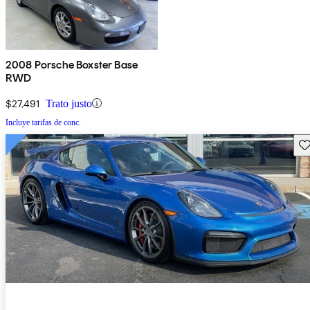
2008 Porsche Boxster Base
RWD
$27,491
Trato justo
Incluye tarifas de conc.
Gu