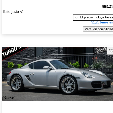
$63,2
Trato justo
El precio incluye tasa
$1,231/mes es
Verif. disponibilidad
Gu
¡Nuevo!