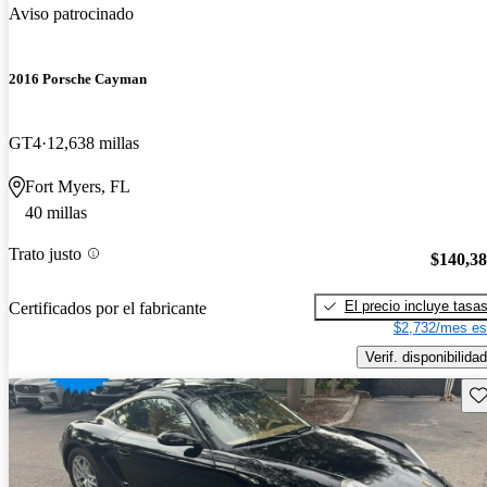
Aviso patrocinado
2016 Porsche Cayman
GT4
12,638 millas
Fort Myers, FL
40 millas
Trato justo
$140,3
El precio incluye tasa
Certificados por el fabricante
$2,732/mes es
Verif. disponibilidad
Gu