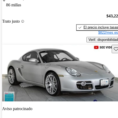
86 millas
$43,2
Trato justo
El precio incluye tasa
$822/mes es
Verif. disponibilidad
Gu
Aviso patrocinado