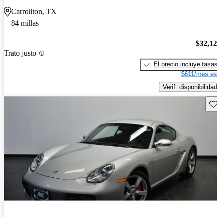
Carrollton, TX
84 millas
$32,1
Trato justo
El precio incluye tasa
$611/mes es
Verif. disponibilidad
Gu