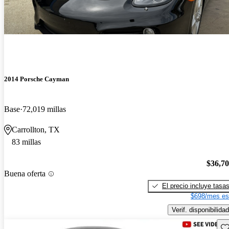
2014 Porsche Cayman
Base
72,019 millas
Carrollton, TX
83 millas
$36,7
Buena oferta
El precio incluye tasa
$698/mes es
Verif. disponibilidad
Gu