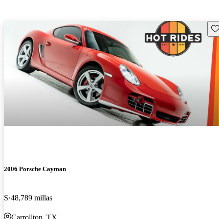
Gu
2006 Porsche Cayman
S
48,789 millas
Carrollton, TX