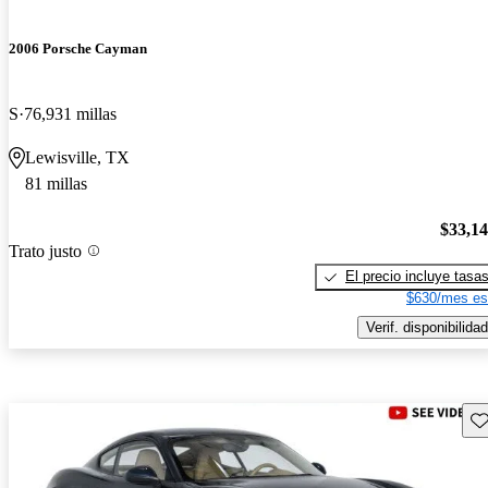
2006 Porsche Cayman
S
76,931 millas
Lewisville, TX
81 millas
$33,1
Trato justo
El precio incluye tasa
$630/mes es
Verif. disponibilidad
Gu