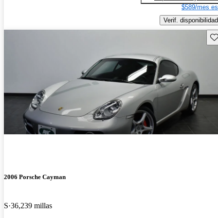
$589/mes es
Verif. disponibilidad
Gu
2006 Porsche Cayman
S
36,239 millas