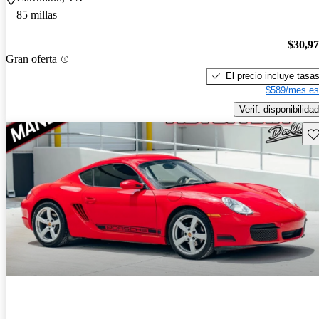
85 millas
$30,9
Gran oferta
El precio incluye tasa
$589/mes es
Verif. disponibilidad
Gu