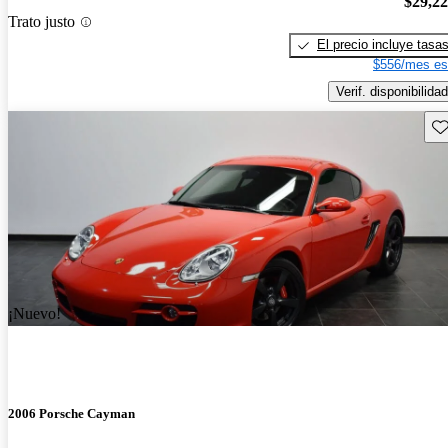
$29,2
Trato justo
El precio incluye tasa
$556/mes es
Verif. disponibilidad
Gu
¡Nuevo!
2006 Porsche Cayman