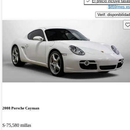
El precio incluye tasa
$859/mes es
Verif. disponibilidad
Gu
2008 Porsche Cayman
S
75,580 millas