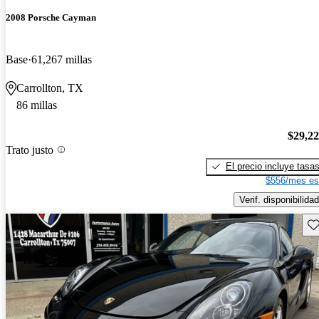
2008 Porsche Cayman
Base
61,267 millas
Carrollton, TX
86 millas
$29,2
Trato justo
El precio incluye tasa
$556/mes es
Verif. disponibilidad
Gu