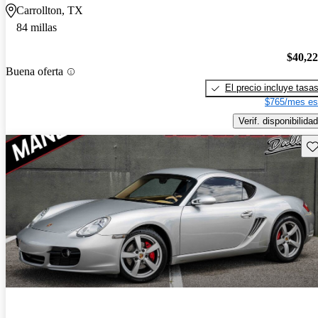
Carrollton, TX
84 millas
$40,2
Buena oferta
El precio incluye tasa
$765/mes es
Verif. disponibilidad
Gu