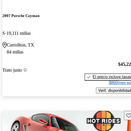
2007 Porsche Cayman
S
19,111 millas
Carrollton, TX
84 millas
$45,2
Trato justo
El precio incluye tasa
$860/mes es
Verif. disponibilidad
Gu