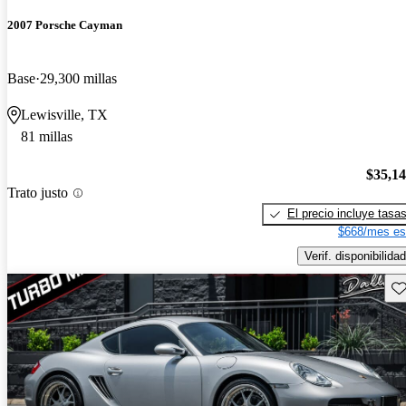
2007 Porsche Cayman
Base
29,300 millas
Lewisville, TX
81 millas
$35,1
Trato justo
El precio incluye tasa
$668/mes es
Verif. disponibilidad
Gu