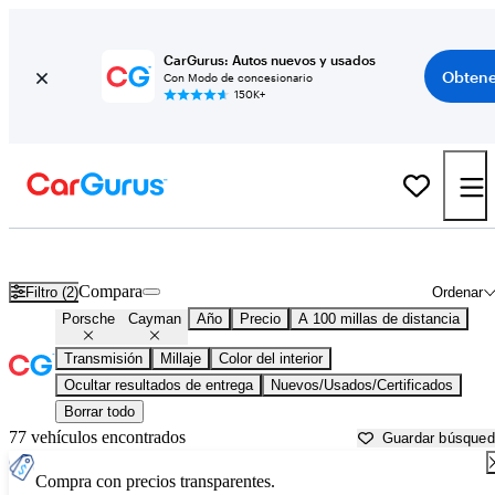
CarGurus: Autos nuevos y usados
Obtene
Con Modo de concesionario
150K+
Porsche Cayman usados en venta cerca de
Ardmore, OK
Compara
Filtro (2)
Ordenar
Porsche
Cayman
Año
Precio
A 100 millas de distancia
Transmisión
Millaje
Color del interior
Ocultar resultados de entrega
Nuevos/Usados/Certificados
Borrar todo
77 vehículos encontrados
Guardar búsque
Compra con precios transparentes.