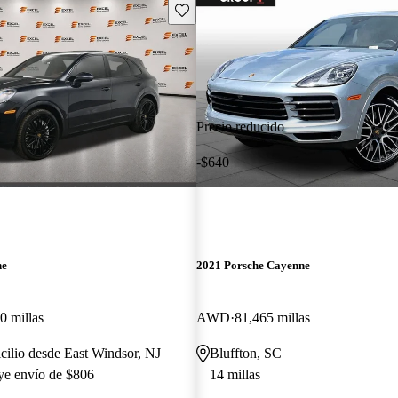
Guarda este Aviso
Precio reducido
-$640
ne
2021 Porsche Cayenne
0 millas
AWD
81,465 millas
cilio desde East Windsor, NJ
Bluffton, SC
uye envío de $806
14 millas