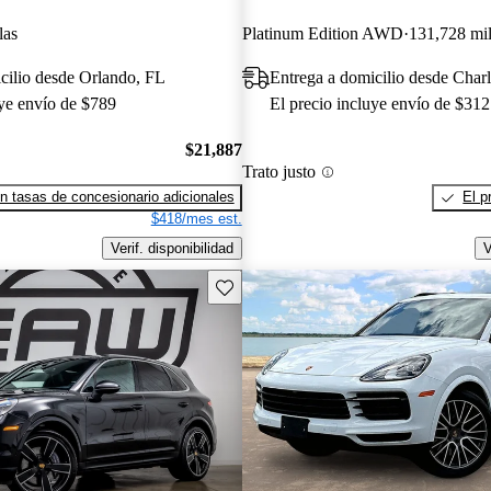
las
Platinum Edition AWD
131,728 mil
cilio desde Orlando, FL
Entrega a domicilio desde Char
uye envío de $789
El precio incluye envío de $312
$21,887
Trato justo
n tasas de concesionario adicionales
El p
$418/mes est.
Verif. disponibilidad
V
Guarda este Aviso