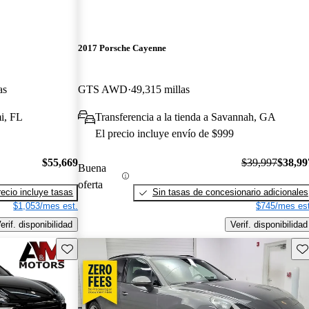
2017 Porsche Cayenne
as
GTS AWD
49,315 millas
i, FL
Transferencia a la tienda a Savannah, GA
El precio incluye envío de $999
$55,669
$39,997
$38,99
Buena
oferta
recio incluye tasas
Sin tasas de concesionario adicionales
$1,053/mes est.
$745/mes est
erif. disponibilidad
Verif. disponibilidad
Guarda este Aviso
Gu