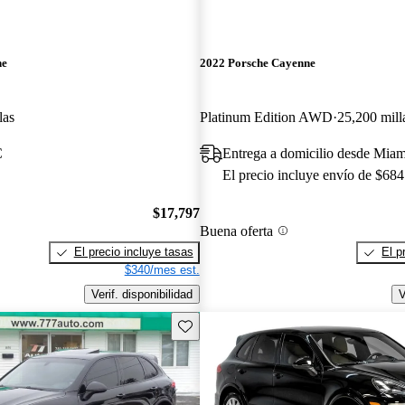
ne
2022 Porsche Cayenne
las
Platinum Edition AWD
25,200 mill
C
Entrega a domicilio desde Miam
El precio incluye envío de $684
$17,797
Buena oferta
El precio incluye tasas
El p
$340/mes est.
Verif. disponibilidad
V
Guarda este Aviso