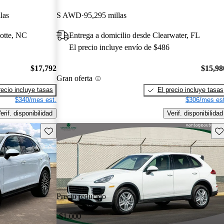
las
S AWD
95,295 millas
lotte, NC
Entrega a domicilio desde Clearwater, FL
El precio incluye envío de $486
$17,792
$15,98
Gran oferta
recio incluye tasas
El precio incluye tasas
$340/mes est.
$306/mes est
erif. disponibilidad
Verif. disponibilidad
Guarda este Aviso
Gu
Precio reducido
-$1,000