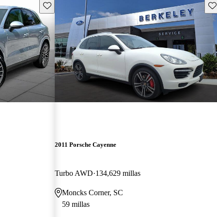
Guarda este Aviso
Gu
2011 Porsche Cayenne
Turbo AWD
134,629 millas
Moncks Corner, SC
59 millas