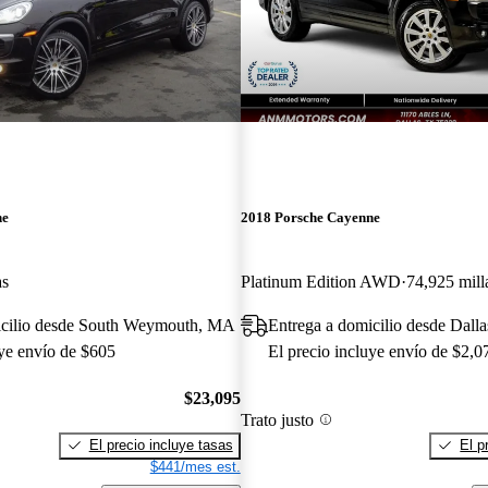
ne
2018 Porsche Cayenne
as
Platinum Edition AWD
74,925 mill
icilio desde South Weymouth, MA
Entrega a domicilio desde Dall
uye envío de $605
El precio incluye envío de $2,0
$23,095
Trato justo
El precio incluye tasas
El p
$441/mes est.