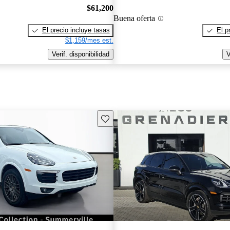
$61,200
Buena oferta
El precio incluye tasas
El p
$1,159/mes est.
Verif. disponibilidad
V
Guarda este Aviso