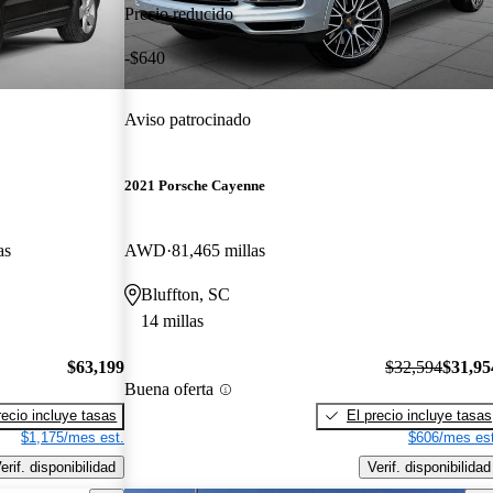
Precio reducido
-$640
Aviso patrocinado
2021 Porsche Cayenne
as
AWD
81,465 millas
Bluffton, SC
14 millas
$63,199
$32,594
$31,95
Buena oferta
recio incluye tasas
El precio incluye tasas
$1,175/mes est.
$606/mes est
erif. disponibilidad
Verif. disponibilidad