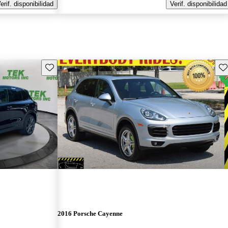
erif. disponibilidad
Verif. disponibilidad
Guarda este Aviso
Gu
¡Nuevo!
2016 Porsche Cayenne