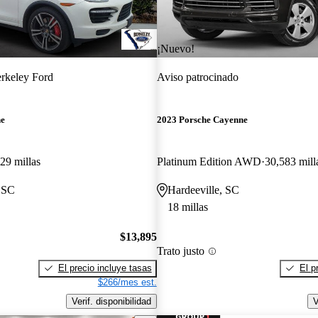
¡Nuevo!
rkeley Ford
Aviso patrocinado
ne
2023 Porsche Cayenne
29 millas
Platinum Edition AWD
30,583 mill
 SC
Hardeeville, SC
18 millas
$13,895
Trato justo
El precio incluye tasas
El p
$266/mes est.
Verif. disponibilidad
V