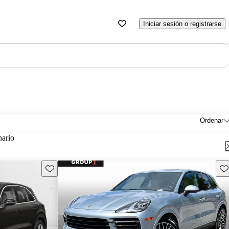
Iniciar sesión o registrarse
Ordenar
nario
Guarda este Aviso
Gu