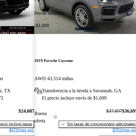
Precio reducido
-$1,000
2019 Porsche Cayenne
as
AWD
43,514 millas
as, TX
Transferencia a la tienda a Savannah, GA
72
El precio incluye envío de $1,699
$24,687
$37,697
$36,69
Buena
oferta
recio incluye tasas
Sin tasas de concesionario adicionales
$472/mes est.
$701/mes est