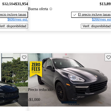
$32,594
$31,954
$13,89
Buena oferta
recio incluye tasas
El precio incluye tasas
$606/mes est.
$266/mes est
erif. disponibilidad
Verif. disponibilidad
Guarda este Aviso
Gu
Precio reducido
-$1,000