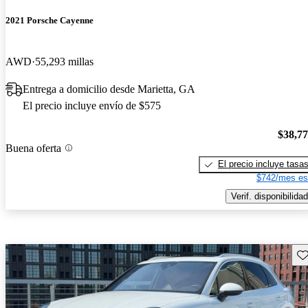
2021 Porsche Cayenne
AWD
55,293 millas
Entrega a domicilio desde Marietta, GA
El precio incluye envío de $575
$38,7
Buena oferta
El precio incluye tasa
$742/mes es
Verif. disponibilidad
Gu