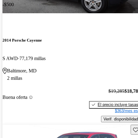
-$500
2014 Porsche Cayenne
S AWD
77,179 millas
Baltimore, MD
2 millas
$19,285
$18,7
Buena oferta
El precio incluye tasa
$363/mes es
Verif. disponibilidad
Gu