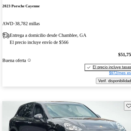
2023 Porsche Cayenne
AWD
38,782 millas
Entrega a domicilio desde Chamblee, GA
El precio incluye envío de $566
$51,7
Buena oferta
El precio incluye tasa
$972/mes es
Verif. disponibilidad
Gu