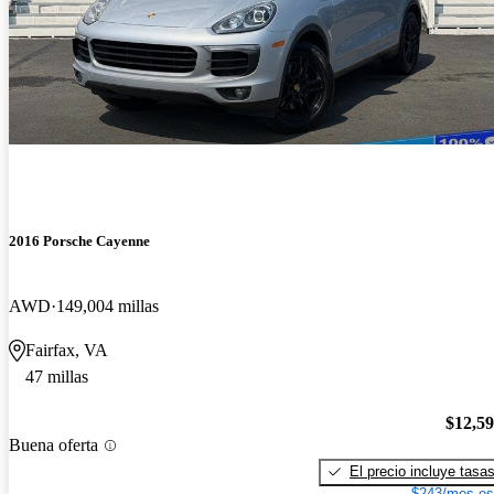
2016 Porsche Cayenne
AWD
149,004 millas
Fairfax, VA
47 millas
$12,5
Buena oferta
El precio incluye tasa
$243/mes es