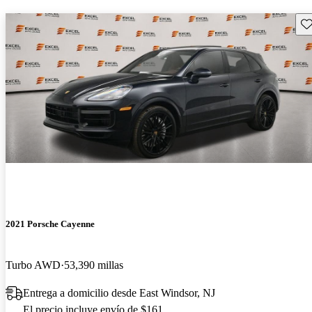
Gu
2021 Porsche Cayenne
Turbo AWD
53,390 millas
Entrega a domicilio desde East Windsor, NJ
El precio incluye envío de $161