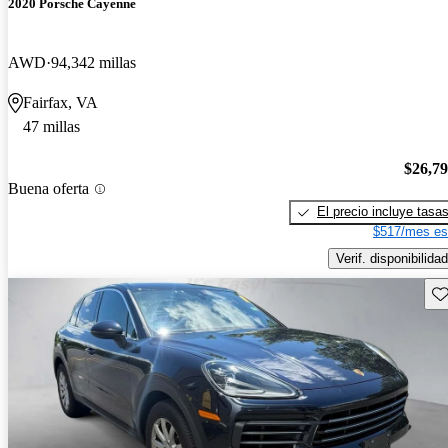
2020 Porsche Cayenne
AWD
94,342 millas
Fairfax, VA
47 millas
$26,7
Buena oferta
El precio incluye tasa
$517/mes es
Verif. disponibilidad
Gu