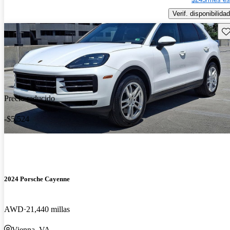
Verif. disponibilidad
Gu
Precio reducido
-$5,524
2024 Porsche Cayenne
AWD
21,440 millas
Vienna, VA