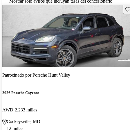
Mostrar solo avisos que incluyan tasas del concesionario
Gu
Patrocinado por
Porsche Hunt Valley
2026 Porsche Cayenne
AWD
2,233 millas
Cockeysville, MD
12 millas