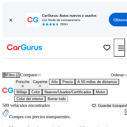
CarGurus: Autos nuevos y usados
Obtene
Con Modo de concesionario
150K+
Porsche Cayenne usados en venta cerca de
Baltimore, MD
Compara
Filtro (2)
Ordenar
Porsche
Cayenne
Año
Precio
A 50 millas de distancia
Millaje
Color
Nuevos/Usados/Certificados
Motor
Color del interior
Borrar todo
589 vehículos encontrados
Guardar búsque
Compra con precios transparentes.