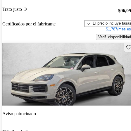
Trato justo
$96,9
El precio incluye tasa
Certificados por el fabricante
$1,787/mes es
Verif. disponibilidad
Gu
Aviso patrocinado