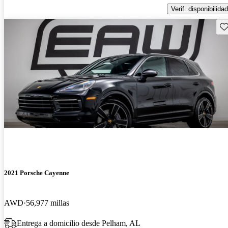
Verif. disponibilidad
Gu
2021 Porsche Cayenne
AWD
56,977 millas
Entrega a domicilio desde Pelham, AL