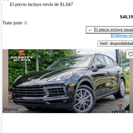
El precio incluye envío de $1,047
$40,1
Trato justo
El precio incluye tasa
$769/mes es
Verif. disponibilidad
Gu
¡Nuevo!