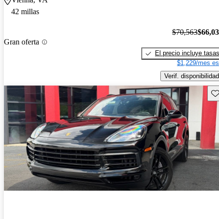
42 millas
$70,563
$66,0
Gran oferta
El precio incluye tasa
$1,229/mes es
Verif. disponibilidad
Gu