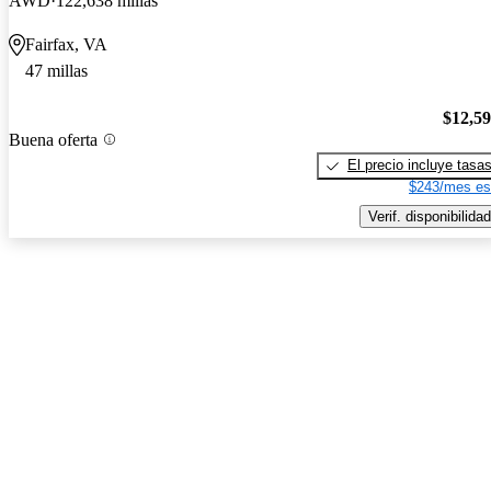
AWD
122,638 millas
Fairfax, VA
47 millas
$12,5
Buena oferta
El precio incluye tasa
$243/mes es
Verif. disponibilidad