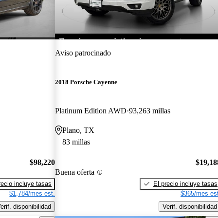
Aviso patrocinado
2018 Porsche Cayenne
Platinum Edition AWD
93,263 millas
Plano, TX
83 millas
$98,220
$19,18
Buena oferta
recio incluye tasas
El precio incluye tasas
$1,784/mes est.
$365/mes est
erif. disponibilidad
Verif. disponibilidad