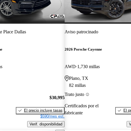
r Place Dallas
Aviso patrocinado
ne
2026 Porsche Cayenne
as
AWD
1,730 millas
Plano, TX
82 millas
Trato justo
$30,995
Certificados por el
El precio incluye tasas
El p
fabricante
$590/mes est.
Verif. disponibilidad
V