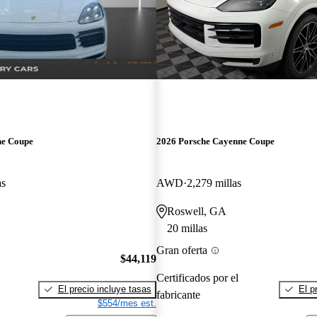
ne Coupe
2026 Porsche Cayenne Coupe
as
AWD
2,279 millas
Roswell, GA
20 millas
Gran oferta
$44,119
Certificados por el
El precio incluye tasas
El p
fabricante
$554/mes est.