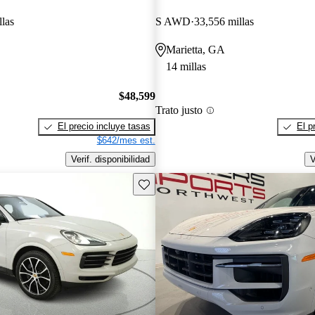
llas
S AWD
33,556 millas
Marietta, GA
14 millas
$48,599
Trato justo
El precio incluye tasas
El p
$642/mes est.
Verif. disponibilidad
V
Guarda este Aviso