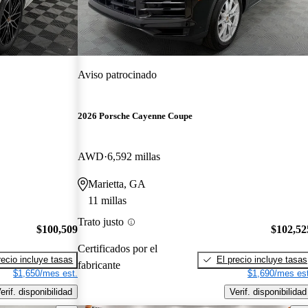
Aviso patrocinado
2026 Porsche Cayenne Coupe
AWD
6,592 millas
Marietta, GA
11 millas
Trato justo
$100,509
$102,52
Certificados por el
recio incluye tasas
El precio incluye tasas
fabricante
$1,650/mes est.
$1,690/mes est
erif. disponibilidad
Verif. disponibilidad