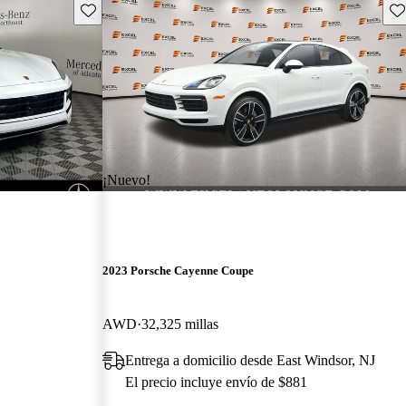
Guarda este Aviso
Gu
¡Nuevo!
2023 Porsche Cayenne Coupe
AWD
32,325 millas
Entrega a domicilio desde East Windsor, NJ
El precio incluye envío de $881