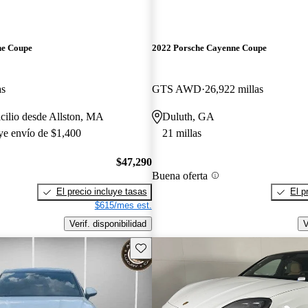
ne Coupe
2022 Porsche Cayenne Coupe
as
GTS AWD
26,922 millas
cilio desde Allston, MA
Duluth, GA
uye envío de $1,400
21 millas
$47,290
Buena oferta
El precio incluye tasas
El p
$615/mes est.
Verif. disponibilidad
V
Guarda este Aviso