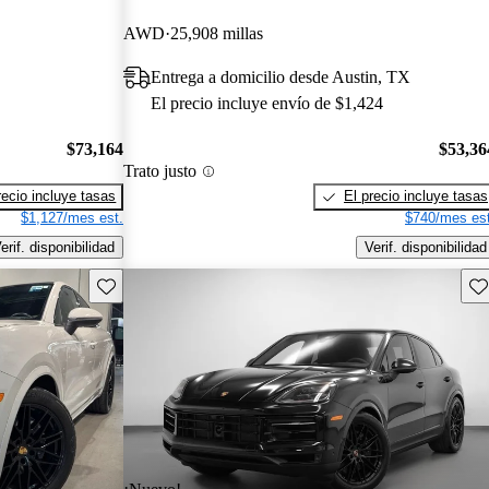
AWD
25,908 millas
Entrega a domicilio desde Austin, TX
El precio incluye envío de $1,424
$73,164
$53,36
Trato justo
recio incluye tasas
El precio incluye tasas
$1,127/mes est.
$740/mes est
erif. disponibilidad
Verif. disponibilidad
Guarda este Aviso
Gu