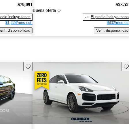
$79,091
$58,55
Buena oferta
recio incluye tasas
El precio incluye tasas
$1,228/mes est.
$832/mes est
erif. disponibilidad
Verif. disponibilidad
Guarda este Aviso
Gu