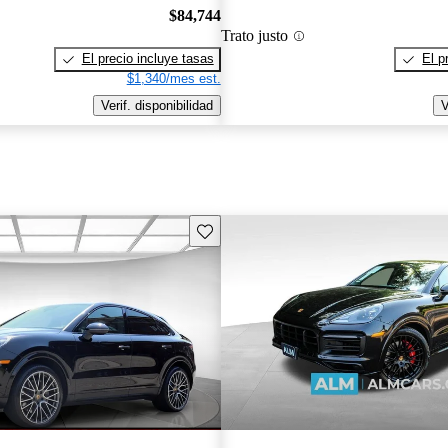
$84,744
Trato justo
El precio incluye tasas
El p
$1,340/mes est.
Verif. disponibilidad
V
Guarda este Aviso