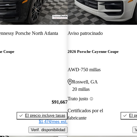
nnessy Porsche North Atlanta
Aviso patrocinado
ne Coupe
2026 Porsche Cayenne Coupe
AWD
750 millas
Roswell, GA
20 millas
Trato justo
$91,667
Certificados por el
El precio incluye tasas
El p
fabricante
$1,474/mes est.
Verif. disponibilidad
V