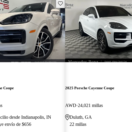
Guarda este Aviso
ne Coupe
2025 Porsche Cayenne Coupe
as
AWD
24,021 millas
cilio desde Indianapolis, IN
Duluth, GA
uye envío de $656
22 millas