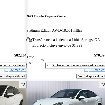
2023 Porsche Cayenne Coupe
Platinum Edition AWD
18,551 millas
Transferencia a la tienda a Lithia Springs, GA
El precio incluye envío de $1,399
$82,164
$70,39
Trato
justo
recio incluye tasas
Sin tasas de concesionario adicionales
$1,332/mes est.
$1,071/mes est
erif. disponibilidad
Verif. disponibilidad
Guarda este Aviso
Gu