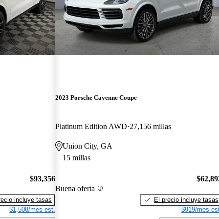
2023 Porsche Cayenne Coupe
Platinum Edition AWD
27,156 millas
Union City, GA
15 millas
$93,356
$62,89
Buena oferta
recio incluye tasas
El precio incluye tasas
$1,508/mes est.
$919/mes est