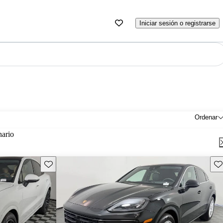
Iniciar sesión o registrarse
Ordenar
nario
Guarda este Aviso
Gu