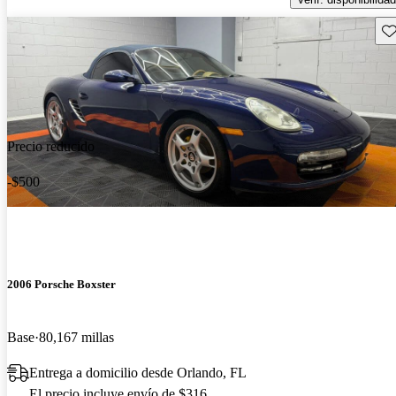
Gu
Precio reducido
-$500
2006 Porsche Boxster
Base
80,167 millas
Entrega a domicilio desde Orlando, FL
El precio incluye envío de $316