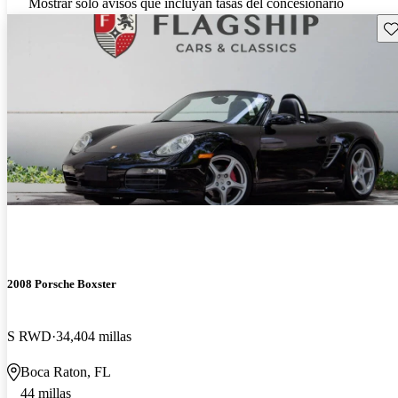
Mostrar solo avisos que incluyan tasas del concesionario
Gu
2008 Porsche Boxster
S RWD
34,404 millas
Boca Raton, FL
44 millas