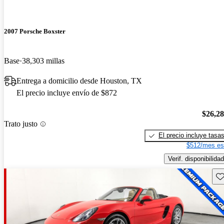
2007 Porsche Boxster
Base
38,303 millas
Entrega a domicilio desde Houston, TX
El precio incluye envío de $872
$26,2
Trato justo
El precio incluye tasa
$512/mes es
Verif. disponibilidad
Gu