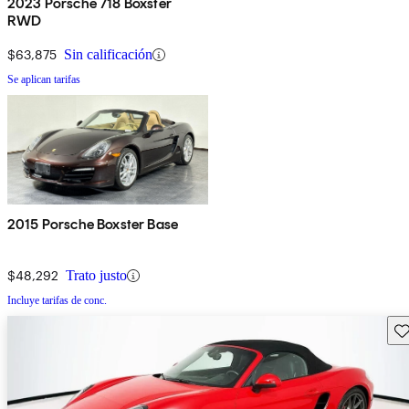
2023 Porsche 718 Boxster
RWD
$63,875
Sin calificación
Se aplican tarifas
2015 Porsche Boxster Base
$48,292
Trato justo
Incluye tarifas de conc.
Gu