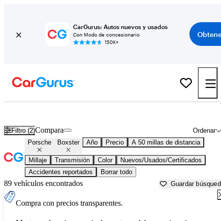
CarGurus: Autos nuevos y usados
Obtene
Con Modo de concesionario
150K+
Porsche Boxster usados en venta cerca de Florida
Compara
Filtro (2)
Ordenar
Porsche
Boxster
Año
Precio
A 50 millas de distancia
Millaje
Transmisión
Color
Nuevos/Usados/Certificados
Accidentes reportados
Borrar todo
89 vehículos encontrados
Guardar búsque
Compra con precios transparentes.