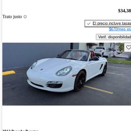
$34,3
Trato justo
El precio incluye tasa
$670/mes es
Verif. disponibilidad
Gu