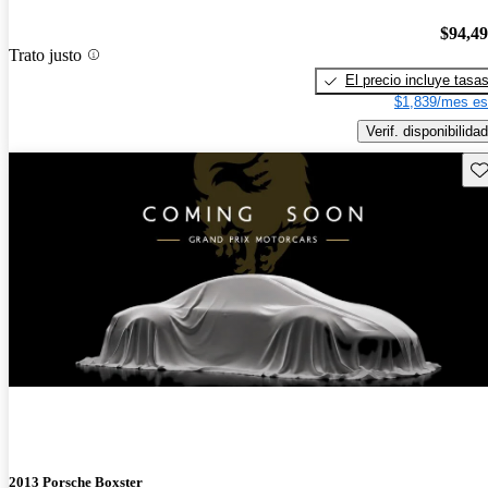
$94,4
Trato justo
El precio incluye tasa
$1,839/mes es
Verif. disponibilidad
Gu
¡Nuevo!
2013 Porsche Boxster