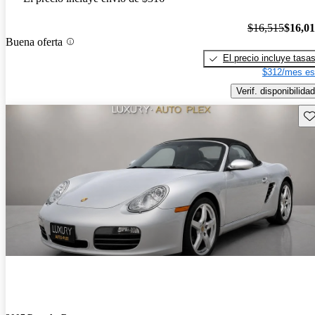
$16,515
$16,0
Buena oferta
El precio incluye tasa
$312/mes es
Verif. disponibilidad
Gu