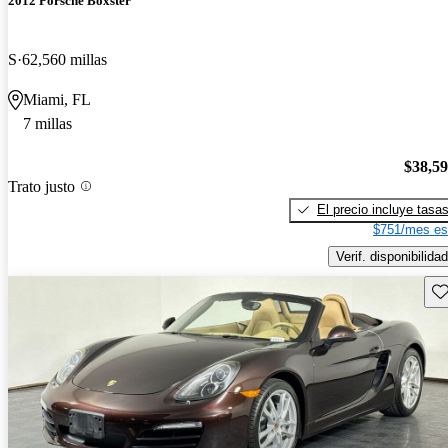
2012 Porsche Boxster
S
62,560 millas
Miami, FL
7 millas
$38,5
Trato justo
El precio incluye tasa
$751/mes es
Verif. disponibilidad
Gu