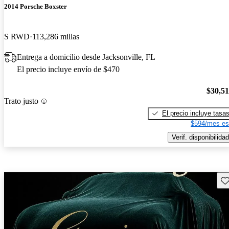
2014 Porsche Boxster
S RWD
113,286 millas
Entrega a domicilio desde Jacksonville, FL
El precio incluye envío de $470
$30,5
Trato justo
El precio incluye tasa
$594/mes es
Verif. disponibilidad
Gu