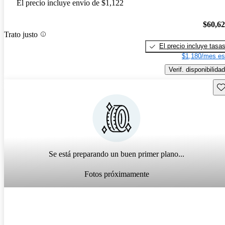
El precio incluye envío de $1,122
$60,6
Trato justo
El precio incluye tasa
$1,180/mes es
Verif. disponibilidad
Gu
Se está preparando un buen primer plano...
Fotos próximamente