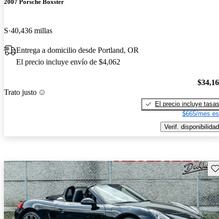
2007 Porsche Boxster
S
40,436 millas
Entrega a domicilio desde Portland, OR
El precio incluye envío de $4,062
$34,1
Trato justo
El precio incluye tasa
$665/mes es
Verif. disponibilidad
Gu