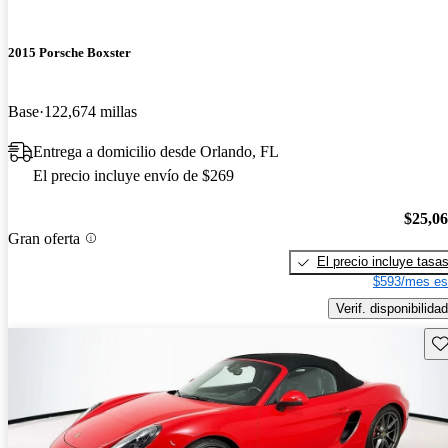
2015 Porsche Boxster
Base
122,674 millas
Entrega a domicilio desde Orlando, FL
El precio incluye envío de $269
$25,0
Gran oferta
El precio incluye tasa
$593/mes es
Verif. disponibilidad
Gu