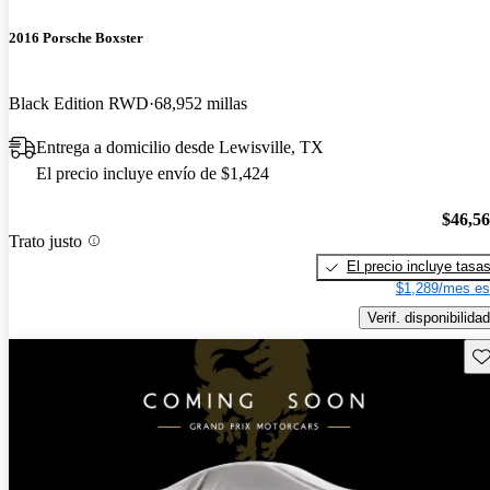
2016 Porsche Boxster
Black Edition RWD
68,952 millas
Entrega a domicilio desde Lewisville, TX
El precio incluye envío de $1,424
$46,5
Trato justo
El precio incluye tasa
$1,289/mes es
Verif. disponibilidad
Gu