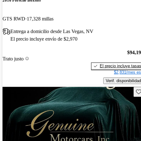
2016 Porsche Boxster
GTS RWD
17,328 millas
Entrega a domicilio desde Las Vegas, NV
El precio incluye envío de $2,970
$94,1
Trato justo
El precio incluye tasa
$2,831/mes es
Verif. disponibilidad
Gu