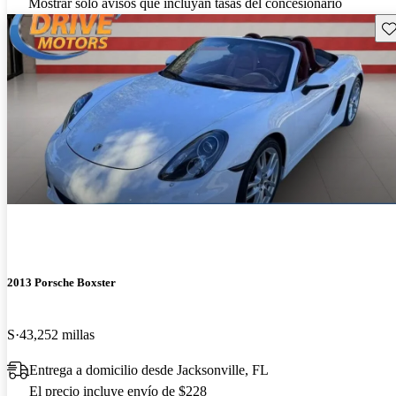
Mostrar solo avisos que incluyan tasas del concesionario
Gu
2013 Porsche Boxster
S
43,252 millas
Entrega a domicilio desde Jacksonville, FL
El precio incluye envío de $228