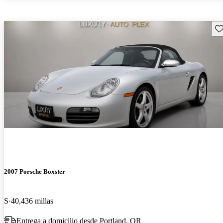
Gu
2007 Porsche Boxster
S
40,436 millas
Entrega a domicilio desde Portland, OR