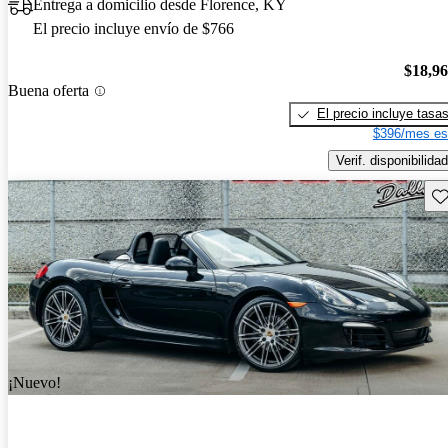
Entrega a domicilio desde Florence, KY
El precio incluye envío de $766
$18,9
Buena oferta
El precio incluye tasa
$396/mes es
Verif. disponibilidad
Gu
¡Nuevo!