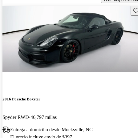
Gu
2016 Porsche Boxster
Spyder RWD
46,797 millas
Entrega a domicilio desde Mocksville, NC
El precio incluye envío de $397