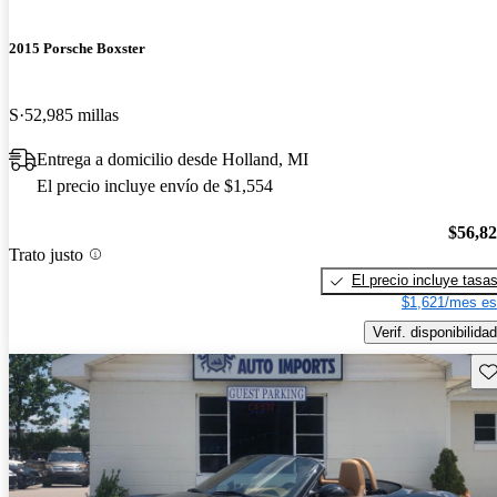
2015 Porsche Boxster
S
52,985 millas
Entrega a domicilio desde Holland, MI
El precio incluye envío de $1,554
$56,8
Trato justo
El precio incluye tasa
$1,621/mes es
Verif. disponibilidad
Gu