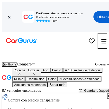
CarGurus: Autos nuevos y usados
Obtene
Con Modo de concesionario
150K+
Porsche Boxster usados en venta cerca de
Beaufort, SC
Compara
Filtro (2)
Ordenar
Porsche
Boxster
Año
Precio
A 100 millas de distancia
Millaje
Transmisión
Color
Nuevos/Usados/Certificados
Accidentes reportados
Borrar todo
87 vehículos encontrados
Guardar búsque
Compra con precios transparentes.