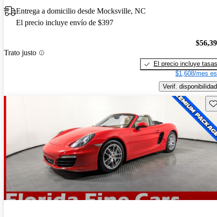
Entrega a domicilio desde Mocksville, NC
El precio incluye envío de $397
$56,3
Trato justo
El precio incluye tasa
$1,608/mes es
Verif. disponibilidad
Gu