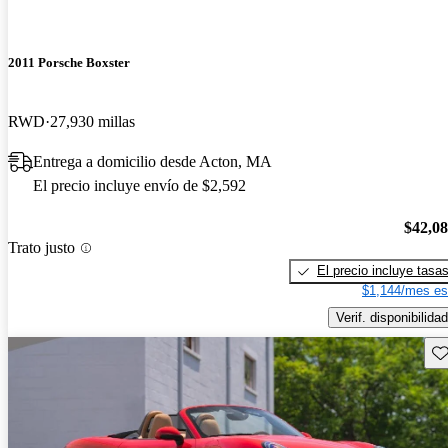
2011 Porsche Boxster
RWD
27,930 millas
Entrega a domicilio desde Acton, MA
El precio incluye envío de $2,592
$42,0
Trato justo
El precio incluye tasa
$1,144/mes es
Verif. disponibilidad
Gu