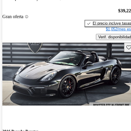
$39,2
Gran oferta
El precio incluye tasa
$1,052/mes es
Verif. disponibilidad
Gu