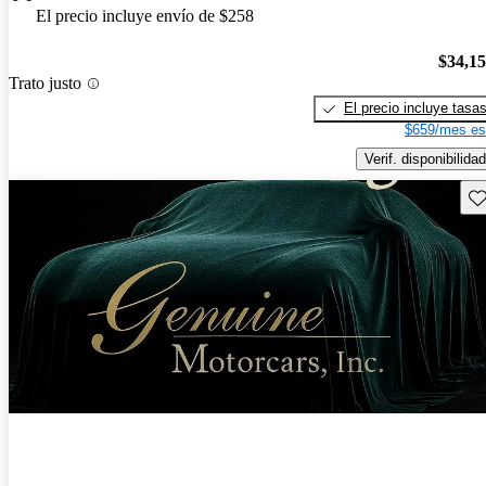
El precio incluye envío de $258
$34,1
Trato justo
El precio incluye tasa
$659/mes es
Verif. disponibilidad
Gu
¡Nuevo!