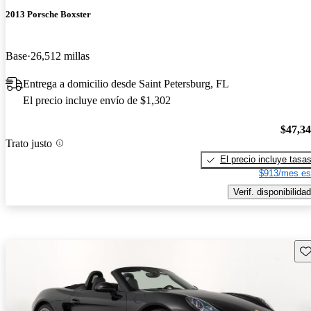
2013 Porsche Boxster
Base
26,512 millas
Entrega a domicilio desde Saint Petersburg, FL
El precio incluye envío de $1,302
$47,3
Trato justo
El precio incluye tasa
$913/mes es
Verif. disponibilidad
Gu