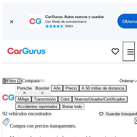
CarGurus: Autos nuevos y usados
Obtene
Con Modo de concesionario
150K+
Porsche Boxster usados en venta cerca de
Baltimore, MD
Compara
Filtro (2)
Ordenar
Porsche
Boxster
Año
Precio
A 50 millas de distancia
Millaje
Transmisión
Color
Nuevos/Usados/Certificados
Accidentes reportados
Borrar todo
92 vehículos encontrados
Guardar búsque
Compra con precios transparentes.