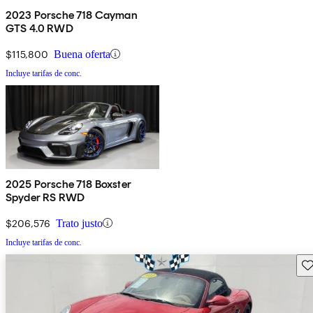
2023 Porsche 718 Cayman
GTS 4.0 RWD
$115,800
Buena oferta
Incluye tarifas de conc.
2025 Porsche 718 Boxster
Spyder RS RWD
$206,576
Trato justo
Incluye tarifas de conc.
Gu