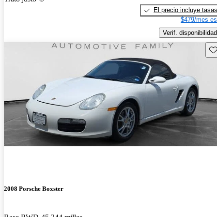
El precio incluye tasa
$479/mes es
Verif. disponibilidad
Gu
2008 Porsche Boxster