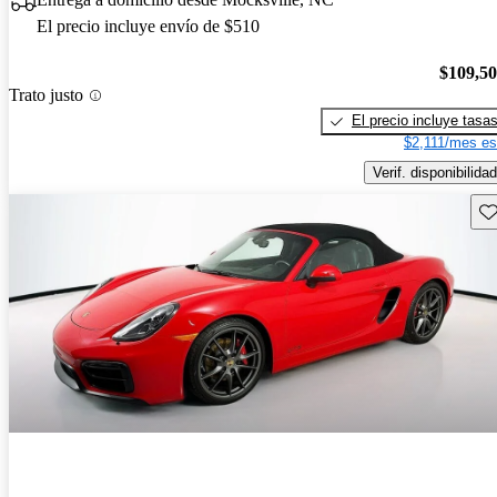
El precio incluye envío de $510
$109,5
Trato justo
El precio incluye tasa
$2,111/mes es
Verif. disponibilidad
Gu