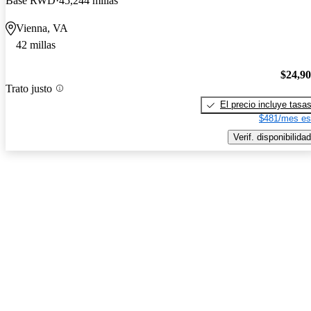
Base RWD
45,244 millas
Vienna, VA
42 millas
$24,9
Trato justo
El precio incluye tasa
$481/mes es
Verif. disponibilidad