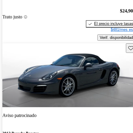
$24,9
Trato justo
El precio incluye tasa
$481/mes es
Verif. disponibilidad
Gu
Aviso patrocinado