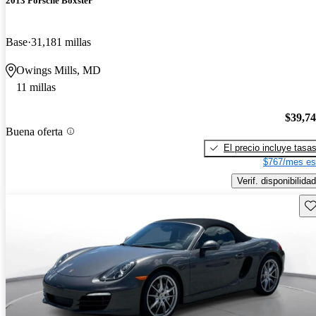
2013 Porsche Boxster
Base
31,181 millas
Owings Mills, MD
11 millas
$39,7
Buena oferta
El precio incluye tasa
$767/mes es
Verif. disponibilidad
Gu