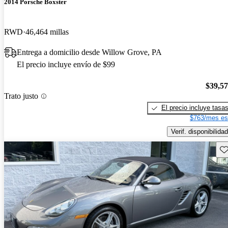
2014 Porsche Boxster
RWD
46,464 millas
Entrega a domicilio desde Willow Grove, PA
El precio incluye envío de $99
$39,5
Trato justo
El precio incluye tasa
$763/mes es
Verif. disponibilidad
Gu