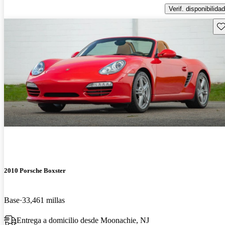
Verif. disponibilidad
Gu
2010 Porsche Boxster
Base
33,461 millas
Entrega a domicilio desde Moonachie, NJ