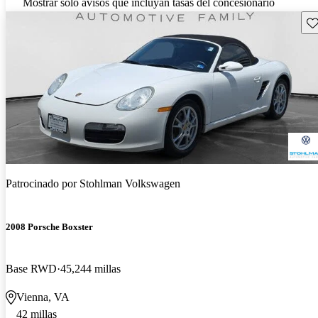
Mostrar solo avisos que incluyan tasas del concesionario
Gu
Patrocinado por
Stohlman Volkswagen
2008 Porsche Boxster
Base RWD
45,244 millas
Vienna, VA
42 millas