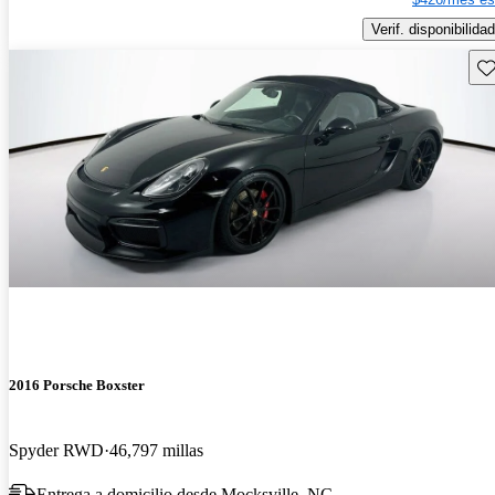
Verif. disponibilidad
Gu
2016 Porsche Boxster
Spyder RWD
46,797 millas
Entrega a domicilio desde Mocksville, NC