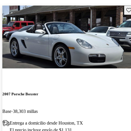
Gu
2007 Porsche Boxster
Base
38,303 millas
Entrega a domicilio desde Houston, TX
El precio incluye envío de $1,131