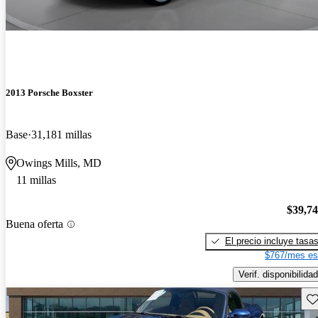
2013 Porsche Boxster
Base
31,181 millas
Owings Mills, MD
11 millas
$39,7
Buena oferta
El precio incluye tasa
$767/mes es
Verif. disponibilidad
Gu