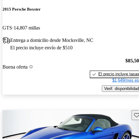
2015 Porsche Boxster
GTS
14,807 millas
Entrega a domicilio desde Mocksville, NC
El precio incluye envío de $510
$85,5
Buena oferta
El precio incluye tasa
$1,649/mes es
Verif. disponibilidad
Gu