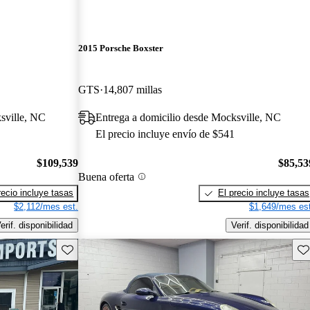
2015 Porsche Boxster
GTS
14,807 millas
sville, NC
Entrega a domicilio desde Mocksville, NC
El precio incluye envío de $541
$109,539
$85,53
Buena oferta
recio incluye tasas
El precio incluye tasas
$2,112/mes est.
$1,649/mes est
erif. disponibilidad
Verif. disponibilidad
Guarda este Aviso
Gu