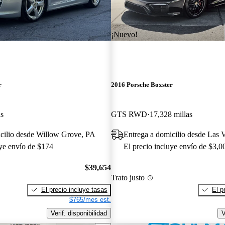
¡Nuevo!
r
2016 Porsche Boxster
as
GTS RWD
17,328 millas
cilio desde Willow Grove, PA
Entrega a domicilio desde Las
uye envío de $174
El precio incluye envío de $3,0
$39,654
Trato justo
El precio incluye tasas
El p
$765/mes est.
Verif. disponibilidad
V