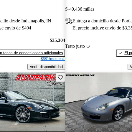
S
40,436 millas
cilio desde Indianapolis, IN
Entrega a domicilio desde Port
uye envío de $404
El precio incluye envío de $3,3
$35,304
Trato justo
n tasas de concesionario adicionales
El p
$681/mes est.
Verif. disponibilidad
V
Guarda este Aviso