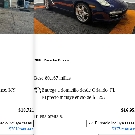
2006 Porsche Boxster
Base
80,167 millas
ence, KY
Entrega a domicilio desde Orlando, FL
El precio incluye envío de $1,257
$18,721
$16,95
Buena oferta
recio incluye tasas
El precio incluye tasas
$361/mes est.
$327/mes est