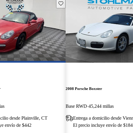
Guarda este Aviso
r
2008 Porsche Boxster
las
Base RWD
45,244 millas
cilio desde Plainville, CT
Entrega a domicilio desde Vien
uye envío de $442
El precio incluye envío de $184