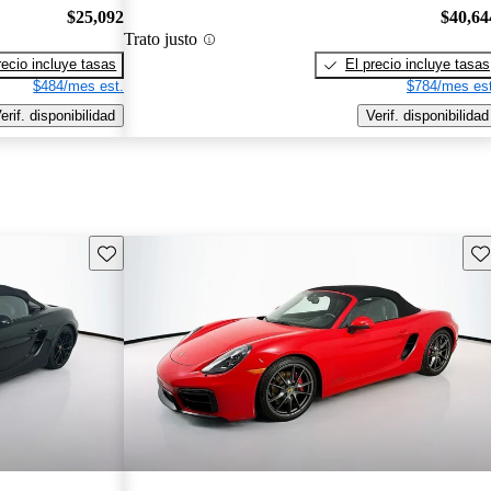
$25,092
$40,64
Trato justo
recio incluye tasas
El precio incluye tasas
$484/mes est.
$784/mes est
erif. disponibilidad
Verif. disponibilidad
Guarda este Aviso
Gu