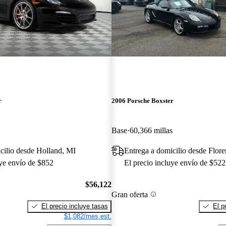
r
2006 Porsche Boxster
Base
60,366 millas
cilio desde Holland, MI
Entrega a domicilio desde Flor
uye envío de $852
El precio incluye envío de $522
$56,122
Gran oferta
El precio incluye tasas
El p
$1,082/mes est.