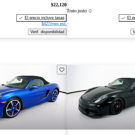
$22,120
Trato justo
El precio incluye tasas
El p
$427/mes est.
Verif. disponibilidad
V
Guarda este Aviso