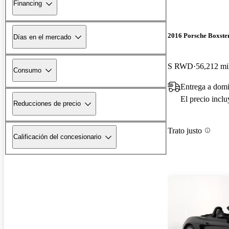
Financing
2016 Porsche Boxste
Días en el mercado
S RWD
56,212 mi
Consumo
Entrega a domi
El precio incl
Reducciones de precio
Trato justo
Calificación del concesionario