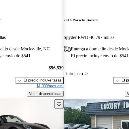
r
2016 Porsche Boxster
llas
Spyder RWD
46,797 millas
cilio desde Mocksville, NC
Entrega a domicilio desde Mock
uye envío de $541
El precio incluye envío de $541
$56,539
Trato justo
El precio incluye tasas
El p
$1,090/mes est.
Verif. disponibilidad
V
Guarda este Aviso