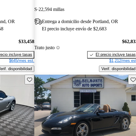
S
22,594 millas
land, OR
Entrega a domicilio desde Portland, OR
58
El precio incluye envío de $2,683
$33,458
$62,83
Trato justo
recio incluye tasas
El precio incluye tasas
$645/mes est.
$1,212/mes est
erif. disponibilidad
Verif. disponibilidad
Guarda este Aviso
Gu