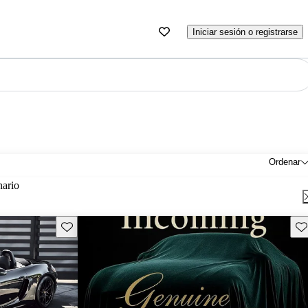
Iniciar sesión o registrarse
Ordenar
nario
Guarda este Aviso
Gu