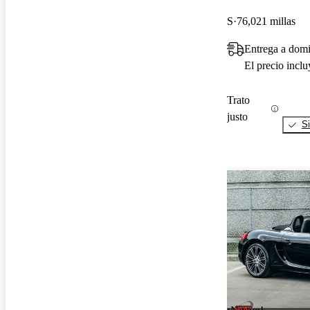
S
76,021 millas
Entrega a domi
El precio incl
Trato
justo
Si