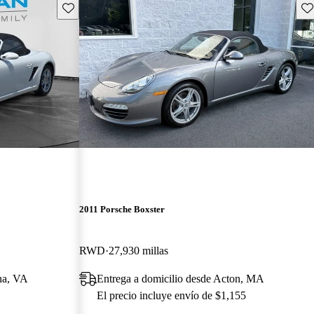
Guarda este Aviso
Gu
2011 Porsche Boxster
RWD
27,930 millas
na, VA
Entrega a domicilio desde Acton, MA
El precio incluye envío de $1,155