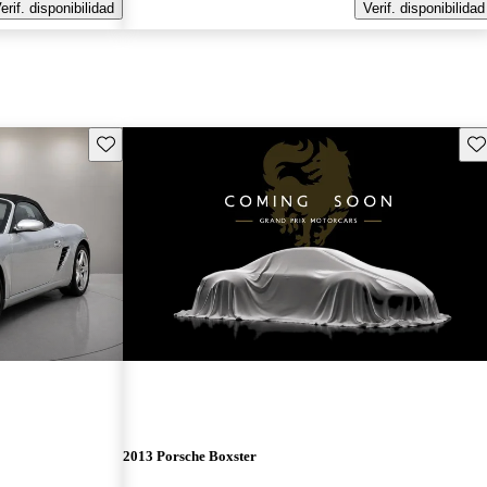
erif. disponibilidad
Verif. disponibilidad
Guarda este Aviso
Gu
¡Nuevo!
2013 Porsche Boxster