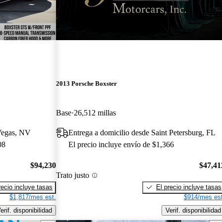
2013 Porsche Boxster
Base
26,512 millas
 Vegas, NV
Entrega a domicilio desde Saint Petersburg, FL
08
El precio incluye envío de $1,366
$94,230
$47,41
Trato justo
recio incluye tasas
El precio incluye tasas
$1,817/mes est.
$914/mes est
erif. disponibilidad
Verif. disponibilidad