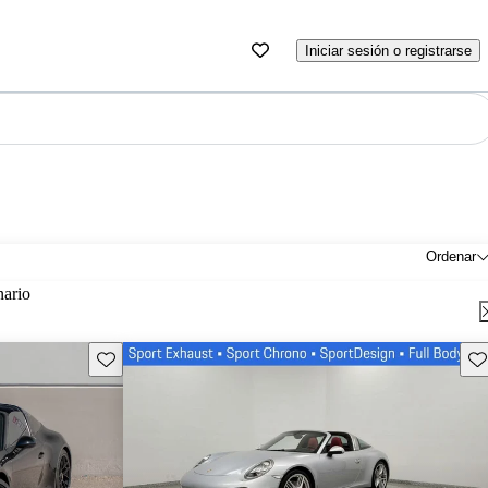
Iniciar sesión o registrarse
Ordenar
nario
Guarda este Aviso
Gu