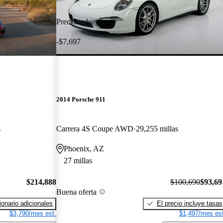
Precio reducido
-$7,697
2014 Porsche 911
s
Carrera 4S Coupe AWD
29,255 millas
Phoenix, AZ
27 millas
$214,888
$100,690
$93,69
Buena oferta
onario adicionales
El precio incluye tasas
$3,790/mes est.
$1,497/mes est