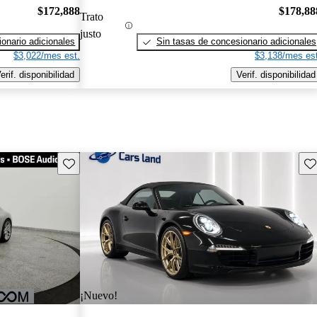
$172,888
$178,88
Trato
justo
onario adicionales
Sin tasas de concesionario adicionales
$3,022/mes est.
$3,138/mes est
erif. disponibilidad
Verif. disponibilidad
Guarda este Aviso
Gu
¡Nuevo!