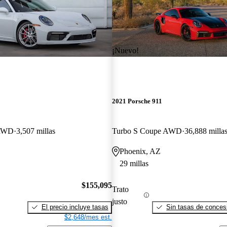
¡Nuevo!
2021 Porsche 911
 RWD
3,507 millas
Turbo S Coupe AWD
36,888 milla
Phoenix, AZ
29 millas
$155,095
Trato
justo
El precio incluye tasas
Sin tasas de concesi
$2,648/mes est.