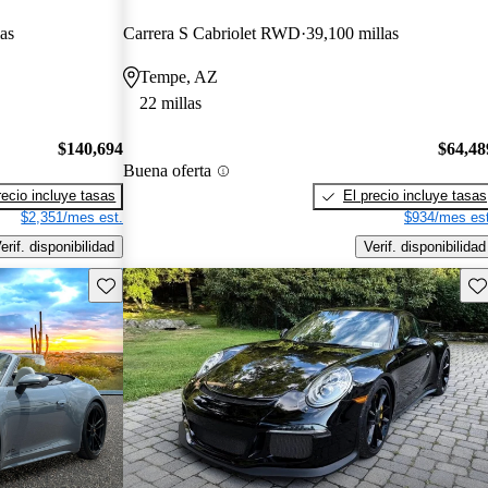
as
Carrera S Cabriolet RWD
39,100 millas
Tempe, AZ
22 millas
$140,694
$64,48
Buena oferta
recio incluye tasas
El precio incluye tasas
$2,351/mes est.
$934/mes est
erif. disponibilidad
Verif. disponibilidad
Guarda este Aviso
Gu