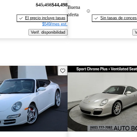
$45,498
$44,498
Buena
oferta
El precio incluye tasas
Sin tasas de concesi
$549/mes est.
Verif. disponibilidad
V
Guarda este Aviso