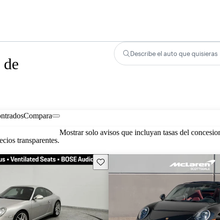
Describe el auto que quisieras
 de
ontrados
Compara
Mostrar solo avisos que incluyan tasas del concesio
cios transparentes.
Guarda este Aviso