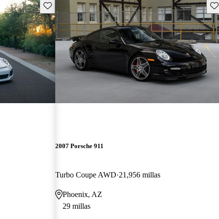
Guarda este Aviso
Gu
2007 Porsche 911
Turbo Coupe AWD
21,956 millas
Phoenix, AZ
29 millas