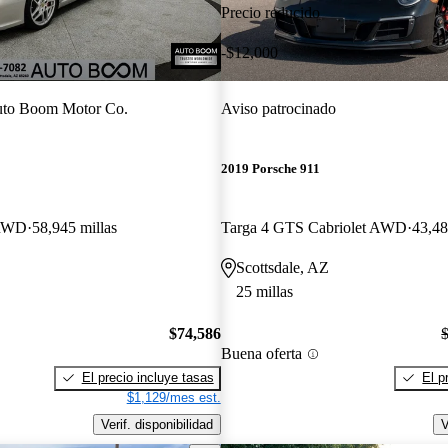
Precio reducido
-$12,000
to Boom Motor Co.
Aviso patrocinado
2019 Porsche 911
 RWD
58,945 millas
Targa 4 GTS Cabriolet AWD
43,48
Scottsdale, AZ
25 millas
$74,586
Buena oferta
El precio incluye tasas
El p
$1,129/mes est.
Verif. disponibilidad
V