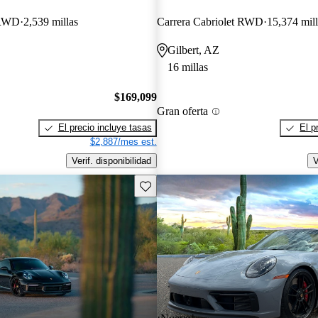
 RWD
2,539 millas
Carrera Cabriolet RWD
15,374 mill
Gilbert, AZ
16 millas
$169,099
Gran oferta
El precio incluye tasas
El p
$2,887/mes est.
Verif. disponibilidad
V
Guarda este Aviso