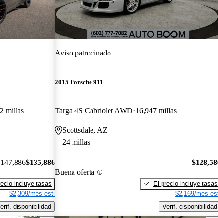
Aviso patrocinado
2015 Porsche 911
2 millas
Targa 4S Cabriolet AWD
16,947 millas
Scottsdale, AZ
24 millas
$147,886
$135,886
$128,58
Buena oferta
recio incluye tasas
El precio incluye tasas
$2,309/mes est.
$2,169/mes est
erif. disponibilidad
Verif. disponibilidad