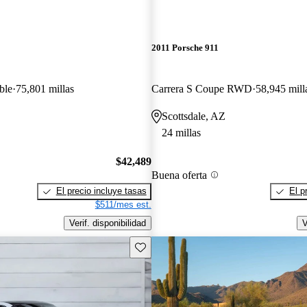
2011 Porsche 911
ble
75,801 millas
Carrera S Coupe RWD
58,945 mill
Scottsdale, AZ
24 millas
$42,489
Buena oferta
El precio incluye tasas
El p
$511/mes est.
Verif. disponibilidad
V
Guarda este Aviso