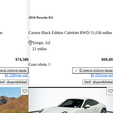
2016 Porsche 911
as
Carrera Black Edition Cabriolet RWD
51,036 millas
Tempe, AZ
21 millas
$74,586
$69,49
Gran oferta
recio incluye tasas
El precio incluye tasas
$1,129/mes est.
$1,031/mes est
erif. disponibilidad
Verif. disponibilidad
Guarda este Aviso
Gu