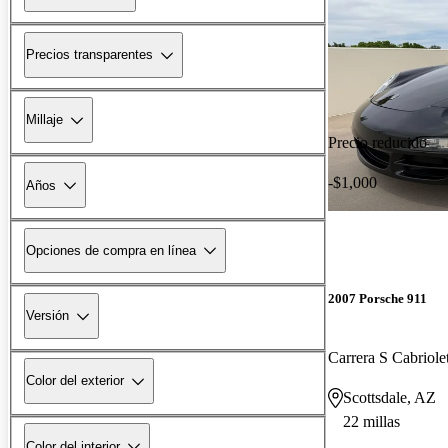
Precios transparentes
Millaje
Precio reducido
-$1,000
Años
Opciones de compra en línea
2007 Porsche 911
Versión
Carrera S Cabrio
Color del exterior
Scottsdale, AZ
22 millas
Color del interior