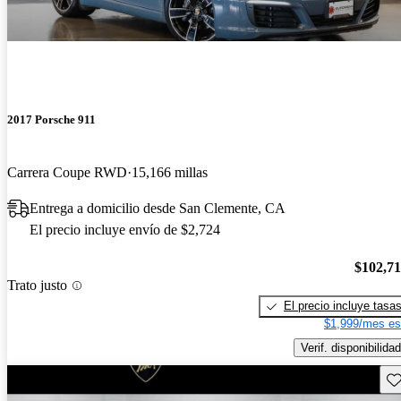
2017 Porsche 911
Carrera Coupe RWD
15,166 millas
Entrega a domicilio desde San Clemente, CA
El precio incluye envío de $2,724
$102,7
Trato justo
El precio incluye tasa
$1,999/mes es
Verif. disponibilidad
Gu