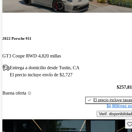
2022 Porsche 911
GT3 Coupe RWD
4,820 millas
Entrega a domicilio desde Tustin, CA
El precio incluye envío de $2,727
$257,8
Buena oferta
El precio incluye tasa
$4,969/mes es
Verif. disponibilidad
Gu