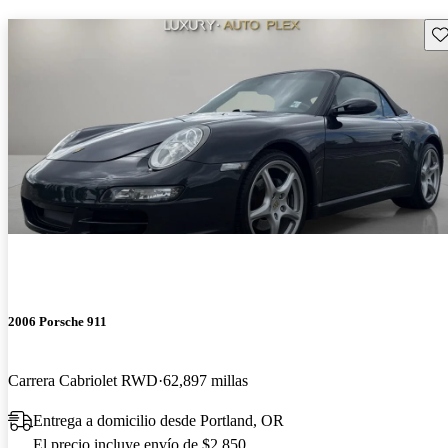
Gu
2006 Porsche 911
Carrera Cabriolet RWD
62,897 millas
Entrega a domicilio desde Portland, OR
El precio incluye envío de $2,850