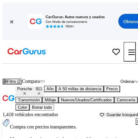
CarGurus: Autos nuevos y usados
Obtene
Con Modo de concesionario
150K+
Porsche 911 usados en venta cerca de
Anderson, IN
Compara
Filtro (2)
Ordenar
Porsche
911
Año
A 50 millas de distancia
Precio
Transmisión
Millaje
Nuevos/Usados/Certificados
Carrocería
Color
Borrar todo
1,418 vehículos encontrados
Guardar búsque
Compra con precios transparentes.