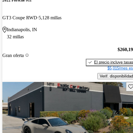
2022 Porsche 911
GT3 Coupe RWD
5,128 millas
Indianapolis, IN
32 millas
$260,1
Gran oferta
El precio incluye tasa
$5,015/mes es
Verif. disponibilidad
Gu