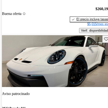
$260,1
Buena oferta
El precio incluye tasa
$5,015/mes es
Verif. disponibilidad
Gu
Aviso patrocinado