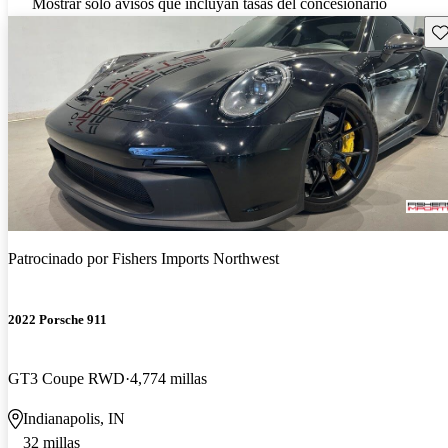
Mostrar solo avisos que incluyan tasas del concesionario
Gu
Patrocinado por
Fishers Imports Northwest
2022 Porsche 911
GT3 Coupe RWD
4,774 millas
Indianapolis, IN
32 millas