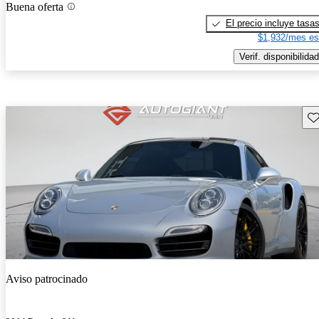
Buena oferta
El precio incluye tasa
$1,932/mes es
Verif. disponibilidad
Gu
Aviso patrocinado