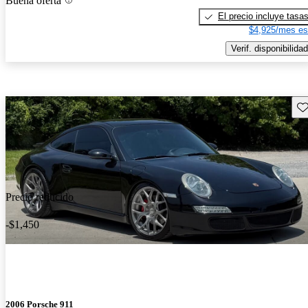
Buena oferta
El precio incluye tasa
$4,925/mes es
Verif. disponibilidad
Gu
Precio reducido
-$1,450
2006 Porsche 911