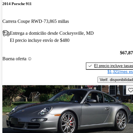
2014 Porsche 911
Carrera Coupe RWD
73,865 millas
Entrega a domicilio desde Cockeysville, MD
El precio incluye envío de $480
$67,8
Buena oferta
El precio incluye tasa
$1,321/mes es
Verif. disponibilidad
Gu