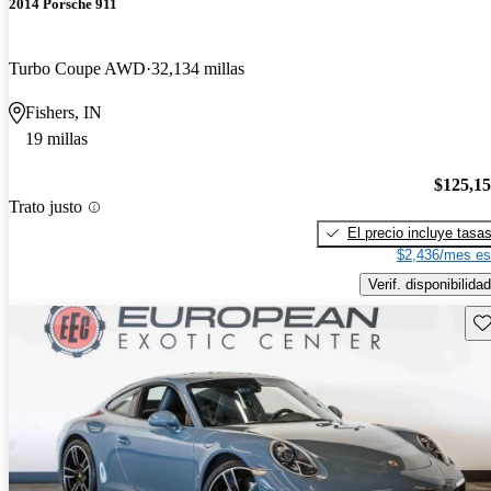
2014 Porsche 911
Turbo Coupe AWD
32,134 millas
Fishers, IN
19 millas
$125,1
Trato justo
El precio incluye tasa
$2,436/mes es
Verif. disponibilidad
Gu