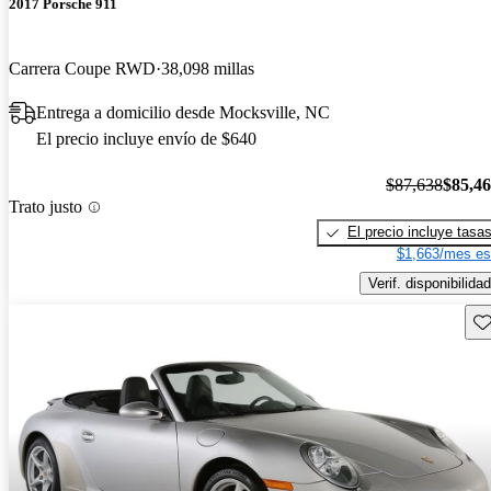
2017 Porsche 911
Carrera Coupe RWD
38,098 millas
Entrega a domicilio desde Mocksville, NC
El precio incluye envío de $640
$87,638
$85,4
Trato justo
El precio incluye tasa
$1,663/mes es
Verif. disponibilidad
Gu