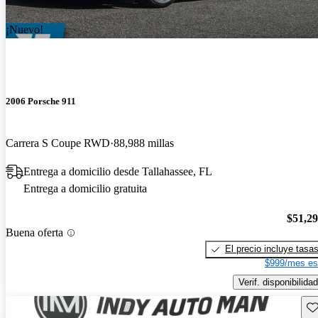
¡Nuevo!
2006 Porsche 911
Carrera S Coupe RWD
88,988 millas
Entrega a domicilio desde Tallahassee, FL
Entrega a domicilio gratuita
$51,2
Buena oferta
El precio incluye tasa
$999/mes es
Verif. disponibilidad
Gu