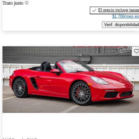
Trato justo
El precio incluye tasa
$1,706/mes es
Verif. disponibilidad
Gu