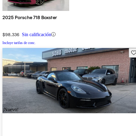
2025 Porsche 718 Boxster
$98,336
Sin calificación
Incluye tarifas de conc.
Gu
¡Nuevo!