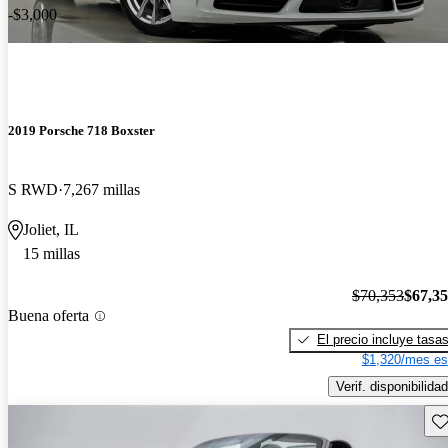
-$3,000
2019 Porsche 718 Boxster
S RWD
7,267 millas
Joliet, IL
15 millas
$70,353
$67,3
Buena oferta
El precio incluye tasa
$1,320/mes es
Verif. disponibilidad
Gu