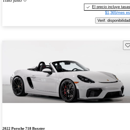
Trato justo
El precio incluye tasa
$1,365/mes es
Verif. disponibilidad
Gu
2022 Porsche 718 Boxster