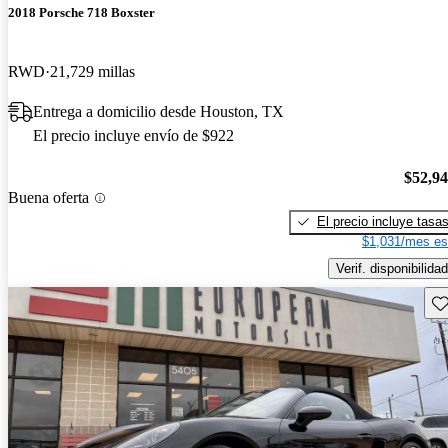
2018 Porsche 718 Boxster
RWD
21,729 millas
Entrega a domicilio desde Houston, TX
El precio incluye envío de $922
$52,9
Buena oferta
El precio incluye tasa
$1,031/mes es
Verif. disponibilidad
Gu