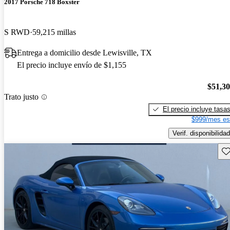
2017 Porsche 718 Boxster
S RWD
59,215 millas
Entrega a domicilio desde Lewisville, TX
El precio incluye envío de $1,155
$51,3
Trato justo
El precio incluye tasa
$999/mes es
Verif. disponibilidad
Gu