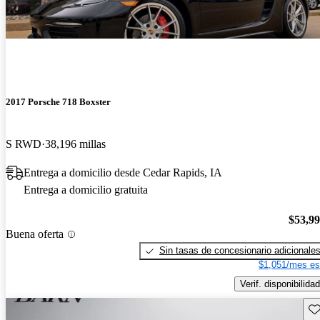
2017 Porsche 718 Boxster
S RWD
38,196 millas
Entrega a domicilio desde Cedar Rapids, IA
Entrega a domicilio gratuita
$53,9
Buena oferta
Sin tasas de concesionario adicionale
$1,051/mes es
Verif. disponibilidad
Gu