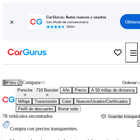
CarGurus: Autos nuevos y usados
Obtene
Con Modo de concesionario
150K+
Porsche 718 Boxster usados en venta cerca de
Aurora, IL
Compara
Filtro (2)
Ordenar
Porsche
718 Boxster
Año
Precio
A 50 millas de distancia
Millaje
Transmisión
Color
Nuevos/Usados/Certificados
Perfil de descuento
Borrar todo
78 vehículos encontrados
Guardar búsque
Compra con precios transparentes.