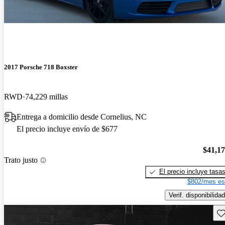
2017 Porsche 718 Boxster
RWD
74,229 millas
Entrega a domicilio desde Cornelius, NC
El precio incluye envío de $677
$41,1
Trato justo
El precio incluye tasa
$802/mes es
Verif. disponibilidad
Gu