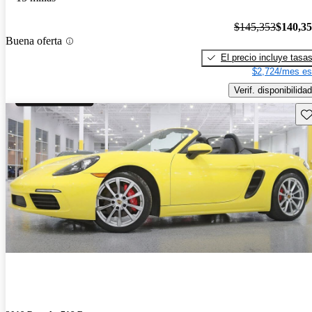
$145,353
$140,3
Buena oferta
El precio incluye tasa
$2,724/mes es
Verif. disponibilidad
Gu