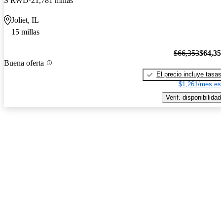
S RWD
21,781 millas
Joliet, IL
15 millas
$66,353
$64,3
Buena oferta
El precio incluye tasa
$1,261/mes es
Verif. disponibilidad