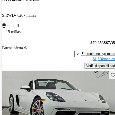
2019 Porsche 718 Boxster
S RWD
7,267 millas
Joliet, IL
15 millas
$70,353
$67,3
Buena oferta
El precio incluye tasa
$1,320/mes es
Verif. disponibilidad
Gu
Precio reducido