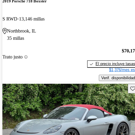
2019 Porsche 718 Boxster
S RWD
13,146 millas
Northbrook, IL
35 millas
$70,1
Trato justo
El precio incluye tasa
$1,376/mes es
Verif. disponibilidad
Gu