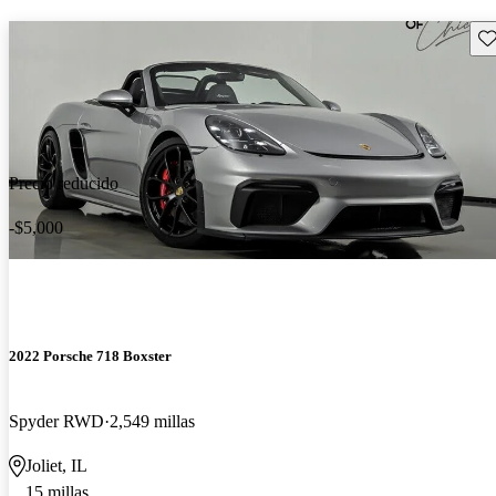
Gu
Precio reducido
-$5,000
2022 Porsche 718 Boxster
Spyder RWD
2,549 millas
Joliet, IL
15 millas