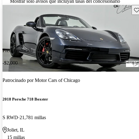
Mostrar solo avisos que incluyan tasas del concesionario
Gu
Precio reducido
-$2,000
Patrocinado por
Motor Cars of Chicago
2018 Porsche 718 Boxster
S RWD
21,781 millas
Joliet, IL
15 millas