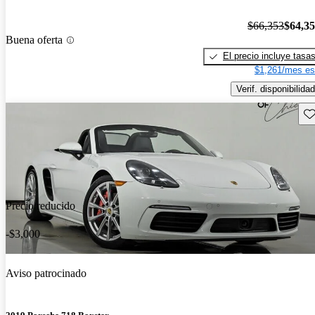
$66,353
$64,3
Buena oferta
El precio incluye tasa
$1,261/mes es
Verif. disponibilidad
Gu
Precio reducido
-$3,000
Aviso patrocinado