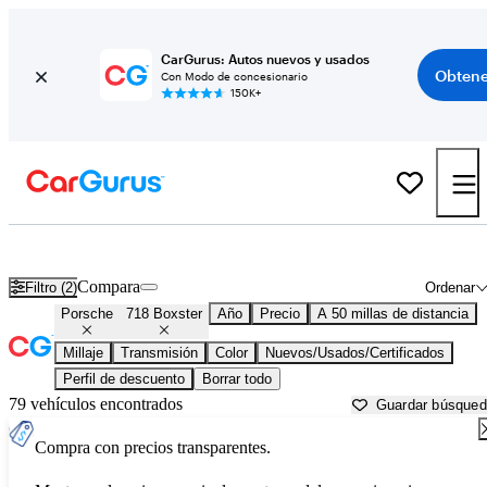
CarGurus: Autos nuevos y usados
Obtene
Con Modo de concesionario
150K+
Porsche 718 Boxster usados en venta cerca de
Akron, OH
Compara
Filtro (2)
Ordenar
Porsche
718 Boxster
Año
Precio
A 50 millas de distancia
Millaje
Transmisión
Color
Nuevos/Usados/Certificados
Perfil de descuento
Borrar todo
79 vehículos encontrados
Guardar búsque
Compra con precios transparentes.