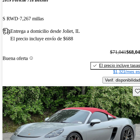
2019 Porsche 718 Boxster
S RWD
7,267 millas
Entrega a domicilio desde Joliet, IL
El precio incluye envío de $688
$71,041
$68,0
Buena oferta
El precio incluye tasa
$1,321/mes es
Verif. disponibilidad
Gu