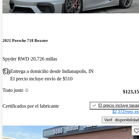
2021 Porsche 718 Boxster
Spyder RWD
20,726 millas
Entrega a domicilio desde Indianapolis, IN
El precio incluye envío de $510
Trato justo
$123,1
El precio incluye tasa
Certificados por el fabricante
$2,372/mes es
Verif. disponibilidad
Gu