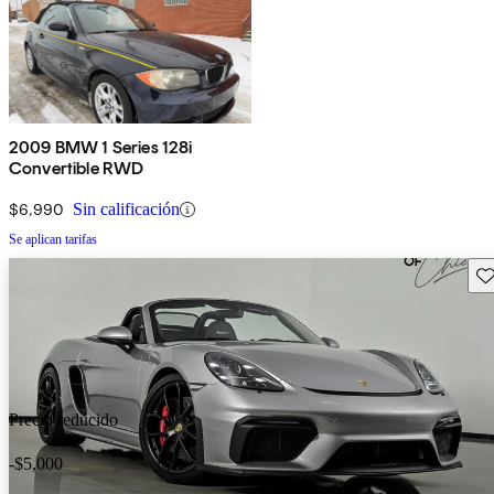
2009 BMW 1 Series 128i
Convertible RWD
$6,990
Sin calificación
Se aplican tarifas
Gu
Precio reducido
-$5,000