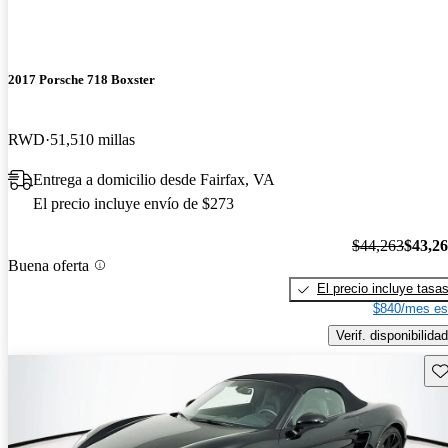
2017 Porsche 718 Boxster
RWD
51,510 millas
Entrega a domicilio desde Fairfax, VA
El precio incluye envío de $273
$44,263
$43,2
Buena oferta
El precio incluye tasa
$840/mes es
Verif. disponibilidad
Gu