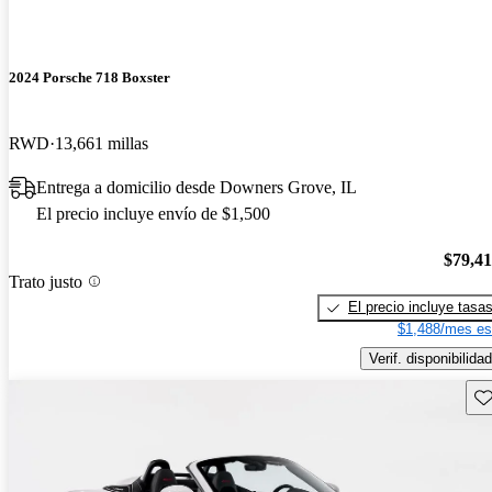
2024 Porsche 718 Boxster
RWD
13,661 millas
Entrega a domicilio desde Downers Grove, IL
El precio incluye envío de $1,500
$79,4
Trato justo
El precio incluye tasa
$1,488/mes es
Verif. disponibilidad
Gu