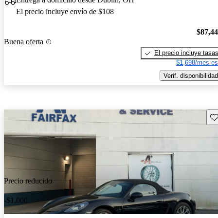
El precio incluye envío de $108
$87,4
Buena oferta
El precio incluye tasa
$1,698/mes es
Verif. disponibilidad
Gu
Precio reducido
-$1,000