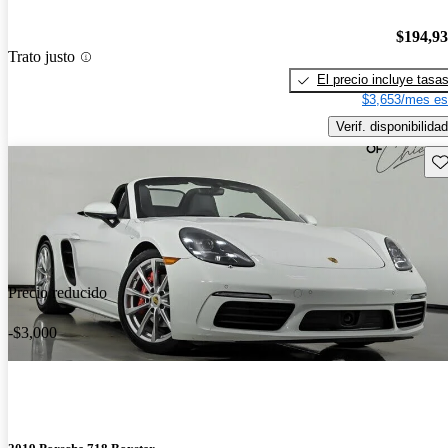
$194,9
Trato justo
El precio incluye tasa
$3,653/mes es
Verif. disponibilidad
Gu
Precio reducido
-$3,000