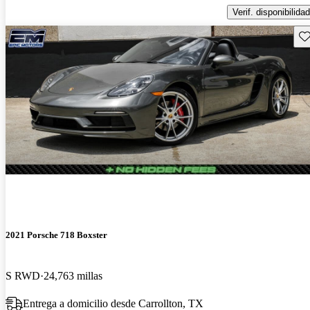
Verif. disponibilidad
Gu
2021 Porsche 718 Boxster
S RWD
24,763 millas
Entrega a domicilio desde Carrollton, TX