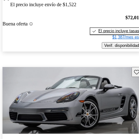
El precio incluye envío de $1,522
$72,0
Buena oferta
El precio incluye tasa
$1,387/mes es
Verif. disponibilidad
Gu