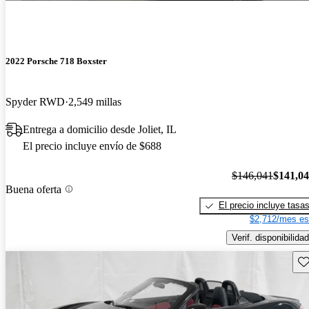
2022 Porsche 718 Boxster
Spyder RWD
2,549 millas
Entrega a domicilio desde Joliet, IL
El precio incluye envío de $688
$146,041
$141,0
Buena oferta
El precio incluye tasa
$2,712/mes es
Verif. disponibilidad
Gu