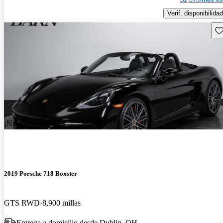
Verif. disponibilidad
Gu
¡Nuevo!
2019 Porsche 718 Boxster
GTS RWD
8,900 millas
Entrega a domicilio desde Dublin, OH