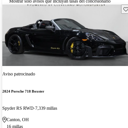
Mostrar solo avisos que incluyan tasas del concesionario
Gu
Aviso patrocinado
2024 Porsche 718 Boxster
Spyder RS RWD
7,339 millas
Canton, OH
16 millas