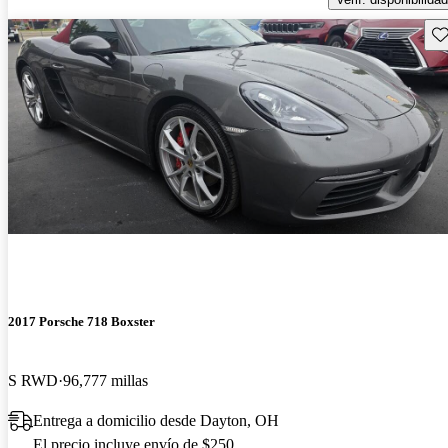
Gu
2017 Porsche 718 Boxster
S RWD
96,777 millas
Entrega a domicilio desde Dayton, OH
El precio incluye envío de $250