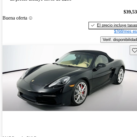
$39,5
Buena oferta
El precio incluye tasa
$768/mes es
Verif. disponibilidad
Gu