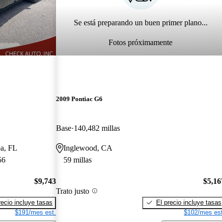
Se está preparando un buen primer plano...
Fotos próximamente
2009 Pontiac G6
Base
140,482 millas
pa, FL
Inglewood, CA
56
59 millas
$9,743
$5,16
Trato justo
recio incluye tasas
El precio incluye tasas
$191/mes est.
$102/mes est