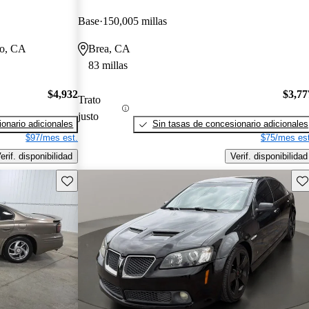
Base
150,005 millas
mo, CA
Brea, CA
83 millas
$4,932
$3,77
Trato
justo
onario adicionales
Sin tasas de concesionario adicionales
$97/mes est.
$75/mes est
erif. disponibilidad
Verif. disponibilidad
Guarda este Aviso
Gu