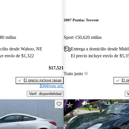
2007 Pontiac Torrent
80 millas
Sport
150,620 millas
icilio desde Wahoo, NE
Entrega a domicilio desde Mid
uye envío de $1,322
El precio incluye envío de $5,3
$17,521
Trato justo
El precio incluye tasas
El p
$344/mes est.
Verif. disponibilidad
V
Guarda este Aviso