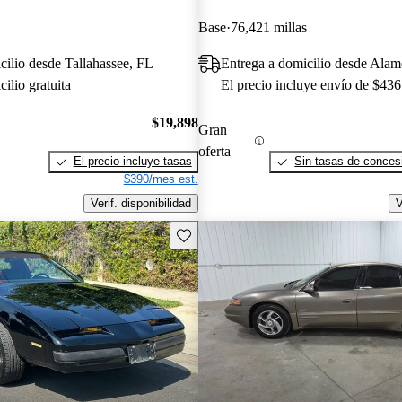
Base
76,421 millas
cilio desde Tallahassee, FL
Entrega a domicilio desde Ala
ilio gratuita
El precio incluye envío de $436
$19,898
Gran
oferta
El precio incluye tasas
Sin tasas de concesi
$390/mes est.
Verif. disponibilidad
V
Guarda este Aviso