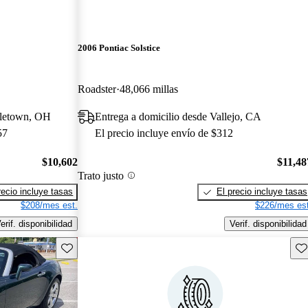
2006 Pontiac Solstice
Roadster
48,066 millas
dletown, OH
Entrega a domicilio desde Vallejo, CA
57
El precio incluye envío de $312
$10,602
$11,48
Trato justo
recio incluye tasas
El precio incluye tasas
$208/mes est.
$226/mes est
erif. disponibilidad
Verif. disponibilidad
Guarda este Aviso
Gu