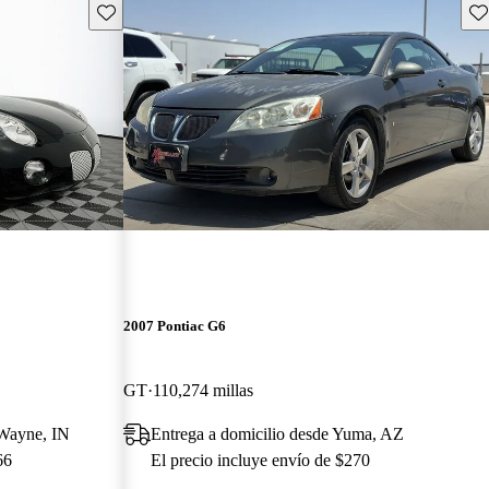
Guarda este Aviso
Gu
2007 Pontiac G6
GT
110,274 millas
 Wayne, IN
Entrega a domicilio desde Yuma, AZ
66
El precio incluye envío de $270