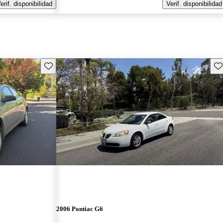
erif. disponibilidad
Verif. disponibilidad
Guarda este Aviso
Gu
2006 Pontiac G6