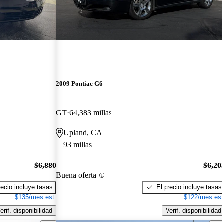
2009 Pontiac G6
GT
64,383 millas
Upland, CA
93 millas
$6,880
$6,20
Buena oferta
recio incluye tasas
El precio incluye tasas
$135/mes est.
$122/mes est
erif. disponibilidad
Verif. disponibilidad