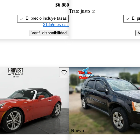
$6,880
Trato justo
El precio incluye tasas
El p
$135/mes est.
Verif. disponibilidad
V
Guarda este Aviso
¡Nuevo!