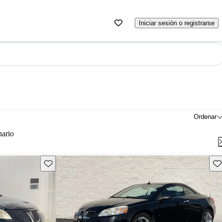
Iniciar sesión o registrarse
Ordenar
nario
Guarda este Aviso
Gu