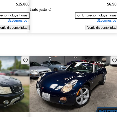
$15,060
$6,90
Trato justo
recio incluye tasas
El precio incluye tasas
$296/mes est.
$136/mes est
erif. disponibilidad
Verif. disponibilidad
Guarda este Aviso
Gu