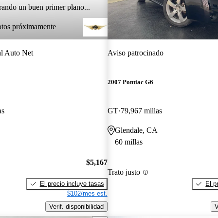
rando un buen primer plano...
otos próximamente
l Auto Net
Aviso patrocinado
2007 Pontiac G6
as
GT
79,967 millas
Glendale, CA
60 millas
$5,167
Trato justo
El precio incluye tasas
El p
$102/mes est.
Verif. disponibilidad
V