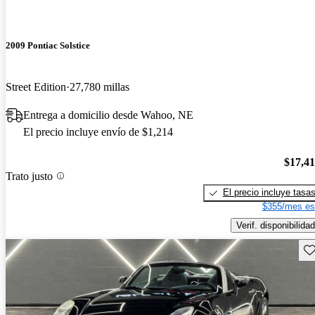
2009 Pontiac Solstice
Street Edition
27,780 millas
Entrega a domicilio desde Wahoo, NE
El precio incluye envío de $1,214
$17,4
Trato justo
El precio incluye tasa
$355/mes es
Verif. disponibilidad
Gu