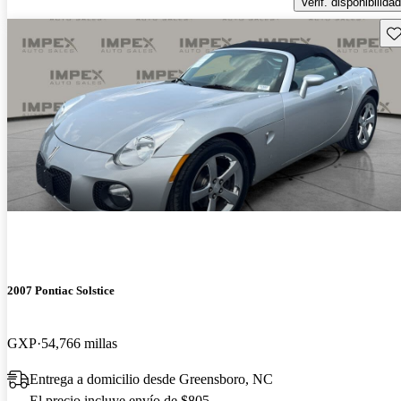
Verif. disponibilidad
Gu
2007 Pontiac Solstice
GXP
54,766 millas
Entrega a domicilio desde Greensboro, NC
El precio incluye envío de $805