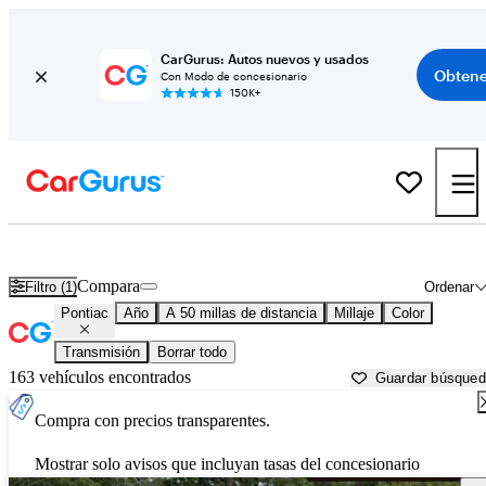
CarGurus: Autos nuevos y usados
Obtene
Con Modo de concesionario
150K+
Autos Pontiac usados en venta cerca de
Tampa, FL
Compara
Filtro (1)
Ordenar
Pontiac
Año
A 50 millas de distancia
Millaje
Color
Transmisión
Borrar todo
163 vehículos encontrados
Guardar búsque
Compra con precios transparentes.
Mostrar solo avisos que incluyan tasas del concesionario