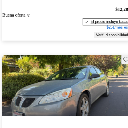
$12,2
Buena oferta
El precio incluye tasa
$251/mes es
Verif. disponibilidad
Gu