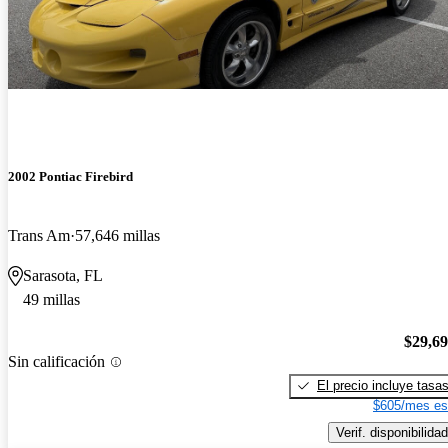
2002 Pontiac Firebird
Trans Am
57,646 millas
Sarasota, FL
49 millas
$29,6
Sin calificación
El precio incluye tasa
$605/mes es
Verif. disponibilidad