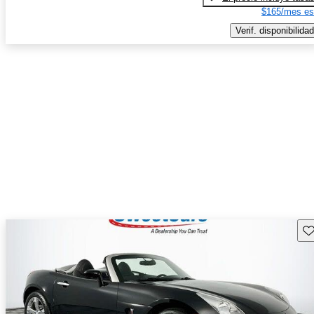
$165/mes es
Verif. disponibilidad
Gu