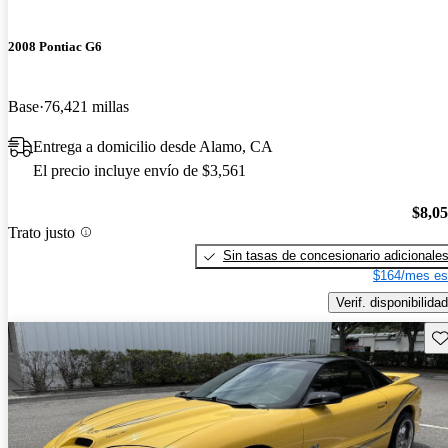
2008 Pontiac G6
Base
76,421 millas
Entrega a domicilio desde Alamo, CA
El precio incluye envío de $3,561
$8,0
Trato justo
Sin tasas de concesionario adicionale
$164/mes es
Verif. disponibilidad
Gu