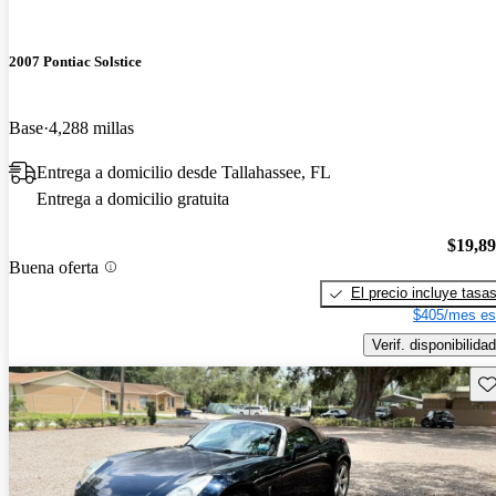
2007 Pontiac Solstice
Base
4,288 millas
Entrega a domicilio desde Tallahassee, FL
Entrega a domicilio gratuita
$19,8
Buena oferta
El precio incluye tasa
$405/mes es
Verif. disponibilidad
Gu