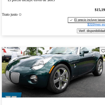
$15,1
Trato justo
El precio incluye tasa
$310/mes es
Verif. disponibilidad
Gu