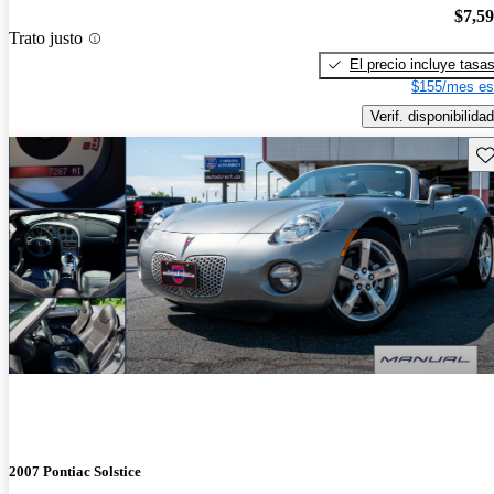
$7,5
Trato justo
El precio incluye tasa
$155/mes es
Verif. disponibilidad
Gu
2007 Pontiac Solstice