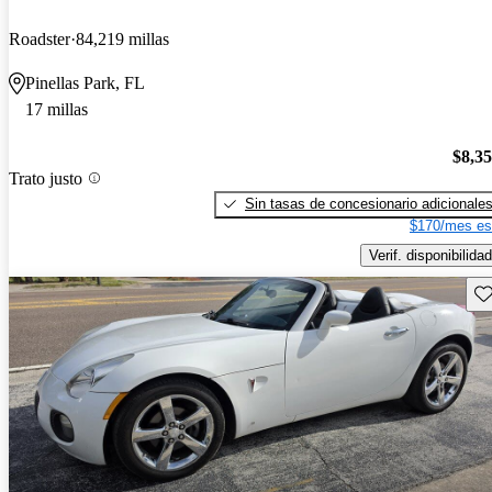
Roadster
84,219 millas
Pinellas Park, FL
17 millas
$8,3
Trato justo
Sin tasas de concesionario adicionale
$170/mes es
Verif. disponibilidad
Gu