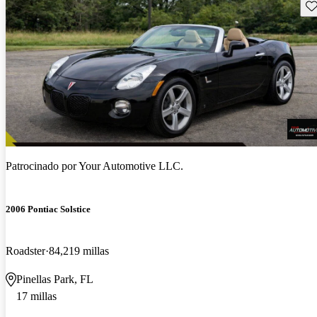
Gu
Patrocinado por
Your Automotive LLC.
2006 Pontiac Solstice
Roadster
84,219 millas
Pinellas Park, FL
17 millas