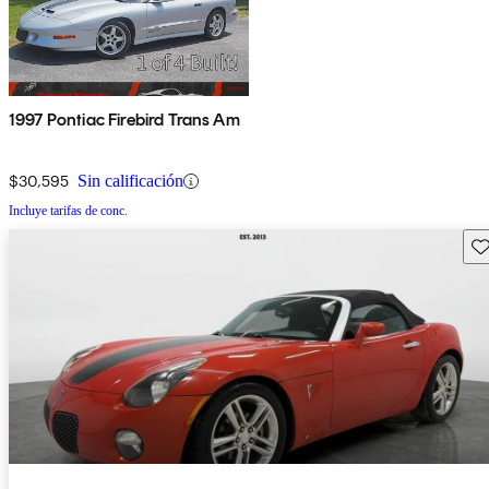
1997 Pontiac Firebird Trans Am
$30,595
Sin calificación
Incluye tarifas de conc.
Gu