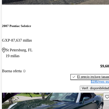
2007 Pontiac Solstice
GXP
87,637 millas
St Petersburg, FL
19 millas
$9,6
Buena oferta
El precio incluye tasa
$196/mes es
Verif. disponibilidad
Gu