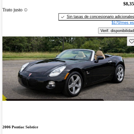
$8,3
Trato justo
Sin tasas de concesionario adicionale
$170/mes es
Verif. disponibilidad
Gu
2006 Pontiac Solstice