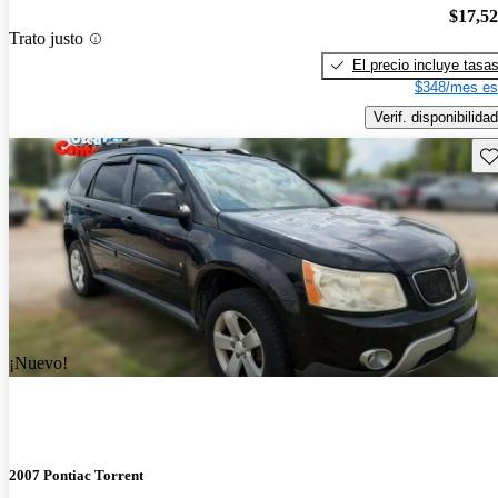
$17,5
Trato justo
El precio incluye tasa
$348/mes es
Verif. disponibilidad
Gu
¡Nuevo!
2007 Pontiac Torrent