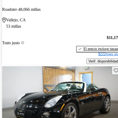
Roadster
48,066 millas
Vallejo, CA
53 millas
$11,1
Trato justo
El precio incluye tasa
$222/mes es
Verif. disponibilidad
Gu