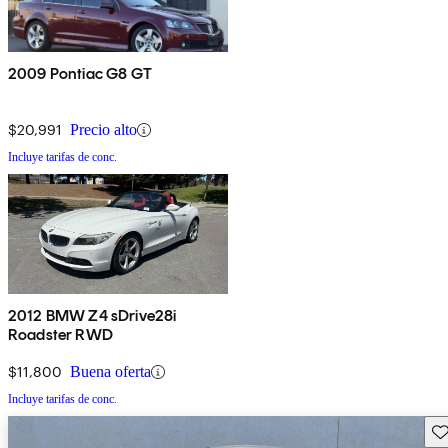
2009 Pontiac G8 GT
$20,991
Precio alto
Incluye tarifas de conc.
2012 BMW Z4 sDrive28i
Roadster RWD
$11,800
Buena oferta
Incluye tarifas de conc.
Gu