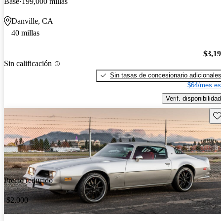
Base
199,000 millas
Danville, CA
40 millas
$3,1
Sin calificación
Sin tasas de concesionario adicionale
$64/mes es
Verif. disponibilidad
Gu
Precio reducido
-$2,000