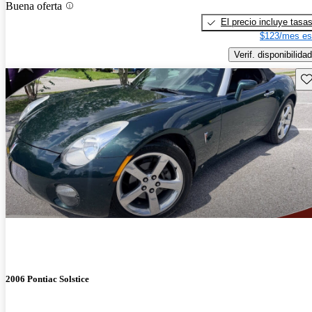
Buena oferta
El precio incluye tasa
$123/mes es
Verif. disponibilidad
Gu
2006 Pontiac Solstice