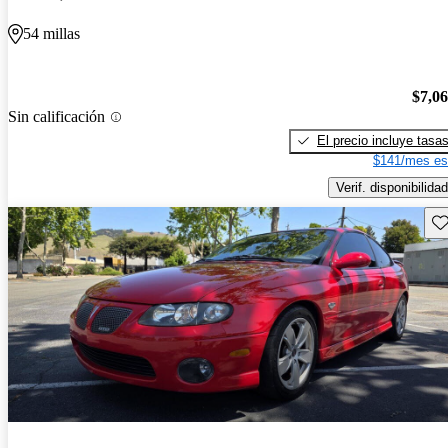
54 millas
$7,0
Sin calificación
El precio incluye tasa
$141/mes es
Verif. disponibilidad
Gu