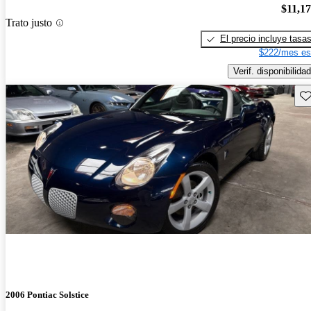
$11,1
Trato justo
El precio incluye tasa
$222/mes es
Verif. disponibilidad
Gu
2006 Pontiac Solstice