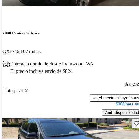
2008 Pontiac Solstice
GXP
46,197 millas
Entrega a domicilio desde Lynnwood, WA
El precio incluye envío de $824
$15,5
Trato justo
El precio incluye tasa
$308/mes es
Verif. disponibilidad
Gu