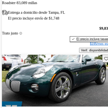
Roadster
83,089 millas
Entrega a domicilio desde Tampa, FL
El precio incluye envío de $1,748
$9,8
Trato justo
El precio incluye tasa
$195/mes es
Verif. disponibilidad
Gu