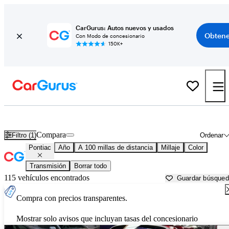
CarGurus: Autos nuevos y usados
Obtene
Con Modo de concesionario
150K+
Autos Pontiac usados en venta cerca de
Stockton, CA
Compara
Filtro (1)
Ordenar
Pontiac
Año
A 100 millas de distancia
Millaje
Color
Transmisión
Borrar todo
115 vehículos encontrados
Guardar búsque
Compra con precios transparentes.
Mostrar solo avisos que incluyan tasas del concesionario