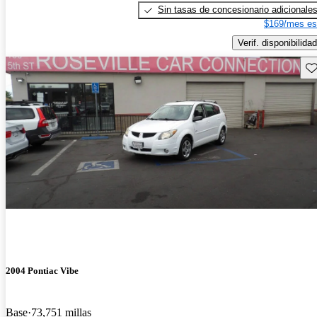
Sin tasas de concesionario adicionale
$169/mes es
Verif. disponibilidad
Gu
2004 Pontiac Vibe
Base
73,751 millas