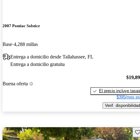
2007 Pontiac Solstice
Base
4,288 millas
Entrega a domicilio desde Tallahassee, FL
Entrega a domicilio gratuita
$19,8
Buena oferta
El precio incluye tasa
$395/mes es
Verif. disponibilidad
Gu