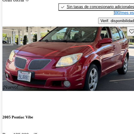
Sin tasas de concesionario adicionale
$90/mes es
Verif. disponibilidad
Gu
¡Nuevo!
2005 Pontiac Vibe