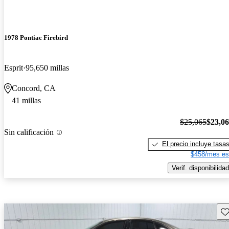
1978 Pontiac Firebird
Esprit
95,650 millas
Concord, CA
41 millas
$25,065
$23,0
Sin calificación
El precio incluye tasa
$458/mes es
Verif. disponibilidad
Gu