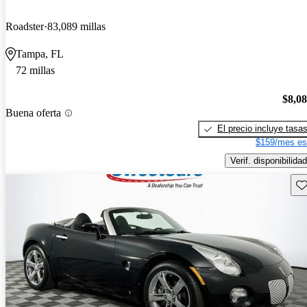
Roadster
83,089 millas
Tampa, FL
72 millas
$8,0
Buena oferta
El precio incluye tasa
$159/mes es
Verif. disponibilidad
Gu