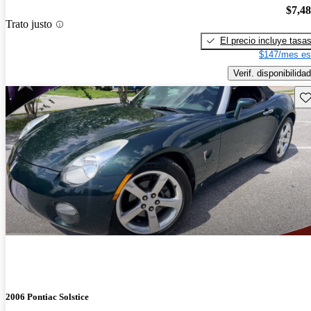
$7,4
Trato justo
El precio incluye tasa
$147/mes es
Verif. disponibilidad
Gu
2006 Pontiac Solstice