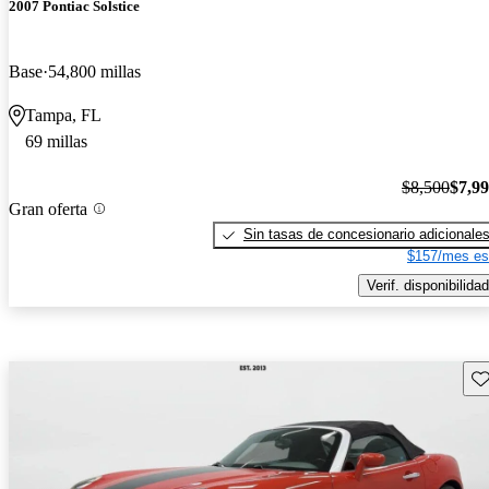
2007 Pontiac Solstice
Base
54,800 millas
Tampa, FL
69 millas
$8,500
$7,9
Gran oferta
Sin tasas de concesionario adicionale
$157/mes es
Verif. disponibilidad
Gu