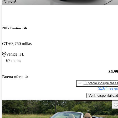
¡Nuevo!
2007 Pontiac G6
GT
63,750 millas
Venice, FL
67 millas
$6,9
Buena oferta
El precio incluye tasa
$137/mes es
Verif. disponibilidad
Gu