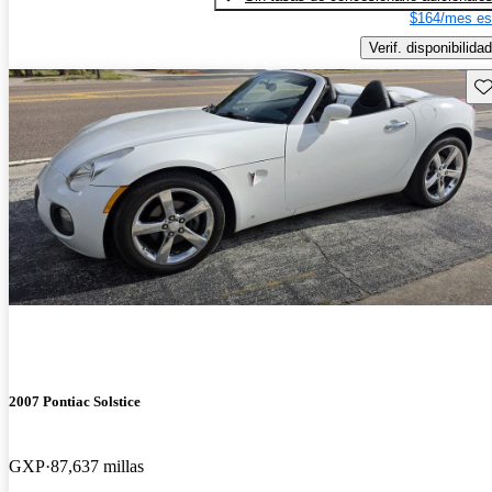
$164/mes es
Verif. disponibilidad
Gu
2007 Pontiac Solstice
GXP
87,637 millas