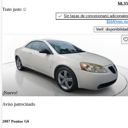
$8,3
Trato justo
Sin tasas de concesionario adicionale
$164/mes es
Verif. disponibilidad
Gu
¡Nuevo!
Aviso patrocinado
2007 Pontiac G6