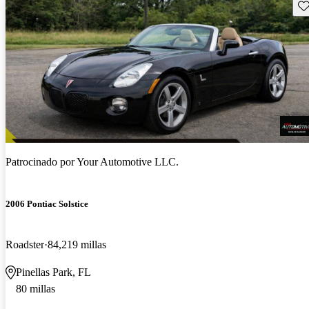
Gu
Patrocinado por
Your Automotive LLC.
2006 Pontiac Solstice
Roadster
84,219 millas
Pinellas Park, FL
80 millas