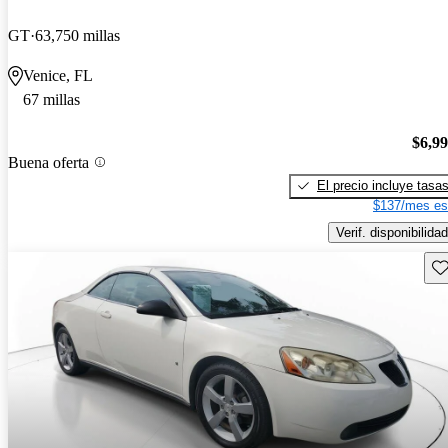
GT
63,750 millas
Venice, FL
67 millas
$6,9
Buena oferta
El precio incluye tasa
$137/mes es
Verif. disponibilidad
Gu