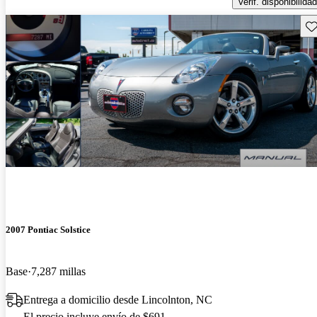
Verif. disponibilidad
Gu
2007 Pontiac Solstice
Base
7,287 millas
Entrega a domicilio desde Lincolnton, NC
El precio incluye envío de $691