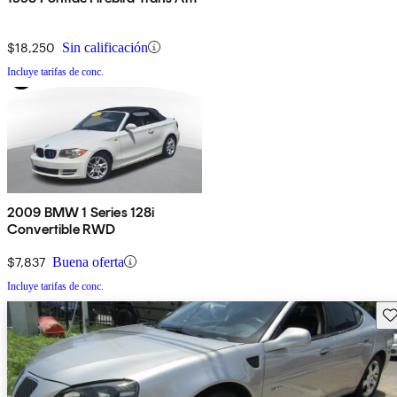
$18,250
Sin calificación
Incluye tarifas de conc.
2009 BMW 1 Series 128i
Convertible RWD
$7,837
Buena oferta
Incluye tarifas de conc.
Gu