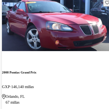
Gu
2008 Pontiac Grand Prix
GXP
146,140 millas
Orlando, FL
67 millas