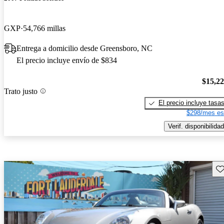
GXP
54,766 millas
Entrega a domicilio desde Greensboro, NC
El precio incluye envío de $834
$15,2
Trato justo
El precio incluye tasa
$298/mes es
Verif. disponibilidad
Gu