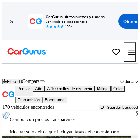
CarGurus: Autos nuevos y usados
Obtene
Con Modo de concesionario
150K+
Autos Pontiac usados en venta cerca de
Sebring, FL
Compara
Filtro (1)
Ordenar
Pontiac
Año
A 100 millas de distancia
Millaje
Color
Transmisión
Borrar todo
170 vehículos encontrados
Guardar búsque
Compra con precios transparentes.
Mostrar solo avisos que incluyan tasas del concesionario