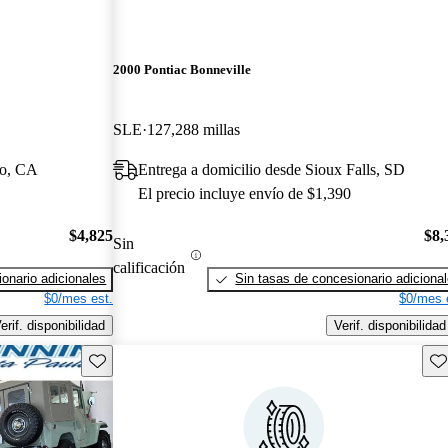
2000 Pontiac Bonneville
SLE
127,288 millas
mo, CA
Entrega a domicilio desde Sioux Falls, SD
El precio incluye envío de $1,390
$4,825
$8,
Sin
calificación
onario adicionales
Sin tasas de concesionario adiciona
$0/mes est.
$0/mes 
erif. disponibilidad
Verif. disponibilidad
Guarda este Aviso
Gu