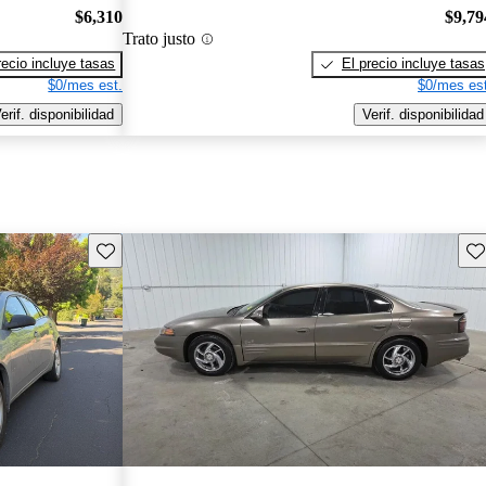
$6,310
$9,79
Trato justo
recio incluye tasas
El precio incluye tasas
$0/mes est.
$0/mes est
erif. disponibilidad
Verif. disponibilidad
Guarda este Aviso
Gu