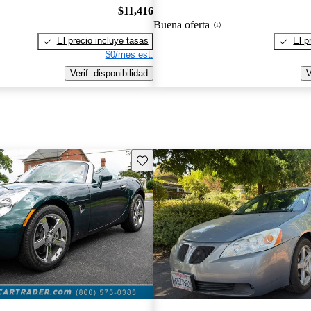
$11,416
Buena oferta
El precio incluye tasas
El p
$0/mes est.
Verif. disponibilidad
V
Guarda este Aviso