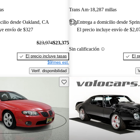
as
Trans Am
18,287 millas
icilio desde Oakland, CA
Entrega a domicilio desde Sprin
uye envío de $327
El precio incluye envío de $2,0
$23,974
$23,375
Sin calificación
El precio incluye tasas
El p
$9/mes est.
Verif. disponibilidad
V
Guarda este Aviso