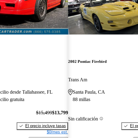
2002 Pontiac Firebird
Trans Am
cilio desde Tallahassee, FL
Santa Paula, CA
ilio gratuita
88 millas
$15,499
$13,799
Sin calificación
El precio incluye tasas
El p
$0/mes est.