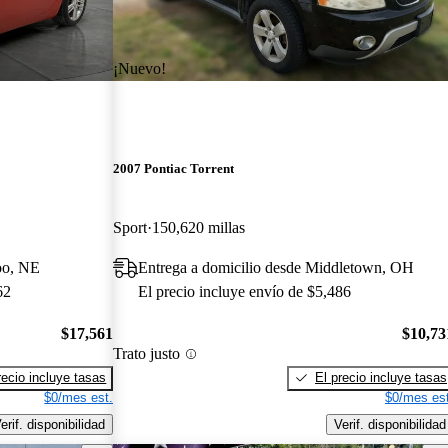
¡Nuevo!
2007 Pontiac Torrent
Sport
150,620 millas
oo, NE
Entrega a domicilio desde Middletown, OH
62
El precio incluye envío de $5,486
$17,561
$10,73
Trato justo
recio incluye tasas
El precio incluye tasas
$0/mes est.
$0/mes est
erif. disponibilidad
Verif. disponibilidad