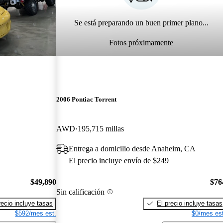
Se está preparando un buen primer plano...
Fotos próximamente
2006 Pontiac Torrent
AWD
195,715 millas
Entrega a domicilio desde Anaheim, CA
El precio incluye envío de $249
$49,890
$76
Sin calificación
recio incluye tasas
El precio incluye tasas
$592/mes est.
$0/mes est