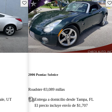
Guarda este Aviso
Gu
2006 Pontiac Solstice
Roadster
83,089 millas
ale, UT
Entrega a domicilio desde Tampa, FL
El precio incluye envío de $1,707