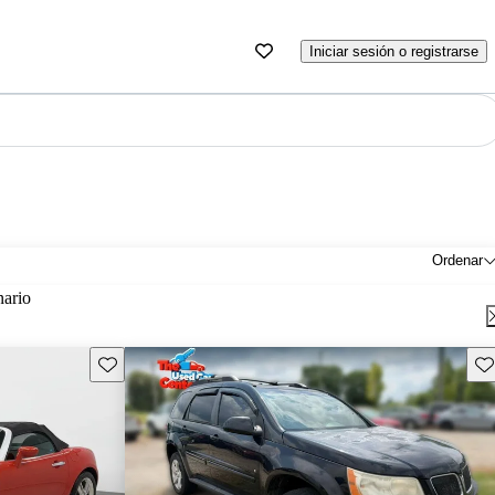
Iniciar sesión o registrarse
Ordenar
nario
Guarda este Aviso
Gu