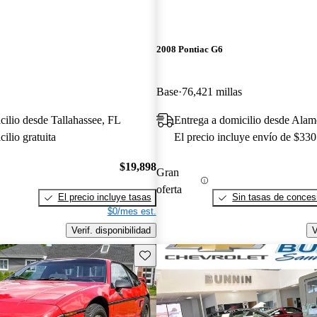
2008 Pontiac G6
Base
76,421 millas
cilio desde Tallahassee, FL
Entrega a domicilio desde Ala
ilio gratuita
El precio incluye envío de $330
$19,898
Gran
oferta
El precio incluye tasas
Sin tasas de concesi
$0/mes est.
Verif. disponibilidad
V
Guarda este Aviso