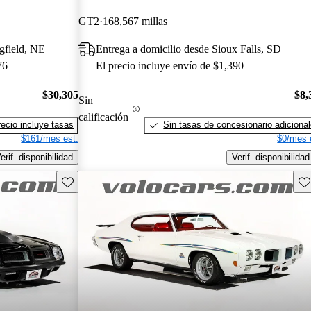
GT2
168,567 millas
gfield, NE
Entrega a domicilio desde Sioux Falls, SD
76
El precio incluye envío de $1,390
$30,305
$8,
Sin
calificación
recio incluye tasas
Sin tasas de concesionario adiciona
$161/mes est.
$0/mes 
erif. disponibilidad
Verif. disponibilidad
Guarda este Aviso
Gu