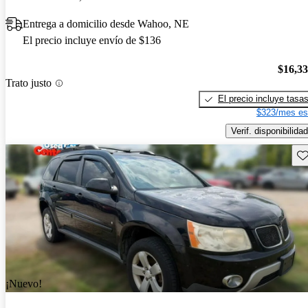
Entrega a domicilio desde Wahoo, NE
El precio incluye envío de $136
$16,3
Trato justo
El precio incluye tasa
$323/mes es
Verif. disponibilidad
Gu
¡Nuevo!