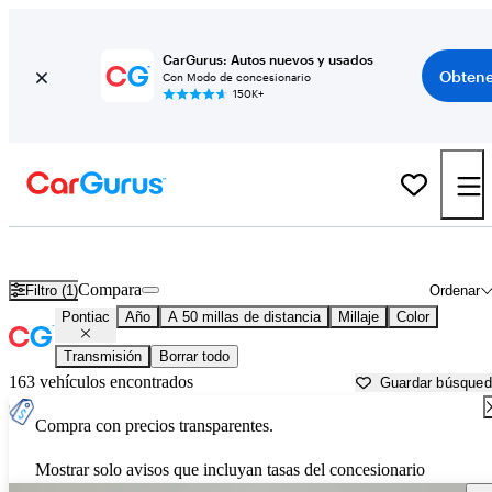
CarGurus: Autos nuevos y usados
Obtene
Con Modo de concesionario
150K+
Autos Pontiac usados en venta cerca de
Saint Joseph, MO
Compara
Filtro (1)
Ordenar
Pontiac
Año
A 50 millas de distancia
Millaje
Color
Transmisión
Borrar todo
163 vehículos encontrados
Guardar búsque
Compra con precios transparentes.
Mostrar solo avisos que incluyan tasas del concesionario