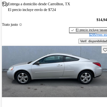
Entrega a domicilio desde Carrollton, TX
El precio incluye envío de $724
$14,9
Trato justo
El precio incluye tasa
$295/mes es
Verif. disponibilidad
Gu