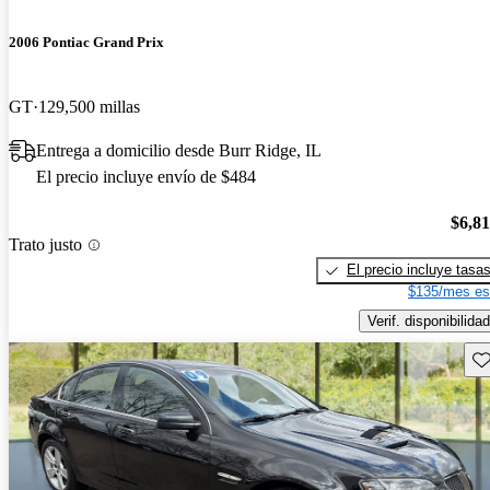
2006 Pontiac Grand Prix
GT
129,500 millas
Entrega a domicilio desde Burr Ridge, IL
El precio incluye envío de $484
$6,8
Trato justo
El precio incluye tasa
$135/mes es
Verif. disponibilidad
Gu