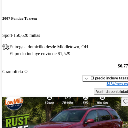
2007 Pontiac Torrent
Sport
150,620 millas
Entrega a domicilio desde Middletown, OH
El precio incluye envío de $1,529
$6,7
Gran oferta
El precio incluye tasa
$134/mes es
Verif. disponibilidad
Gu