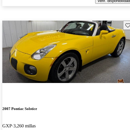
Verif. disponibilidad
Gu
2007 Pontiac Solstice
GXP
3,260 millas