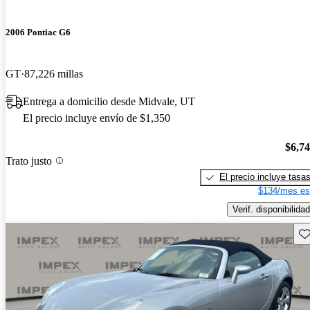
2006 Pontiac G6
GT
87,226 millas
Entrega a domicilio desde Midvale, UT
El precio incluye envío de $1,350
$6,7
Trato justo
El precio incluye tasa
$134/mes es
Verif. disponibilidad
Gu