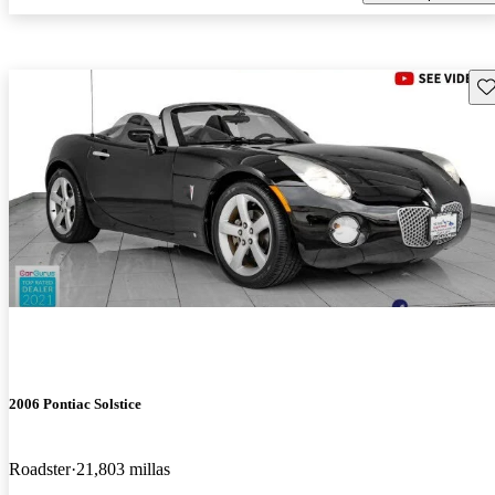
Gu
2006 Pontiac Solstice
Roadster
21,803 millas