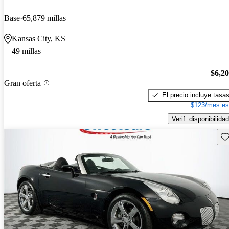
Base
65,879 millas
Kansas City, KS
49 millas
$6,2
Gran oferta
El precio incluye tasa
$123/mes es
Verif. disponibilidad
Gu