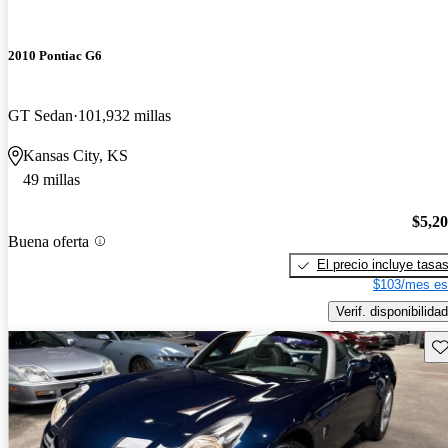
2010 Pontiac G6
GT Sedan
101,932 millas
Kansas City, KS
49 millas
$5,2
Buena oferta
El precio incluye tasa
$103/mes es
Verif. disponibilidad
Gu