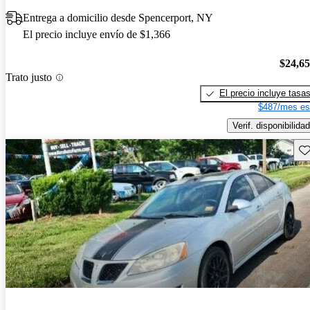
Entrega a domicilio desde Spencerport, NY
El precio incluye envío de $1,366
$24,6
Trato justo
El precio incluye tasa
$487/mes es
Verif. disponibilidad
Gu