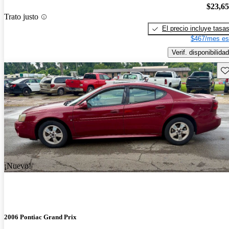
$23,6
Trato justo
El precio incluye tasa
$467/mes es
Verif. disponibilidad
Gu
¡Nuevo!
2006 Pontiac Grand Prix