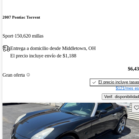
2007 Pontiac Torrent
Sport
150,620 millas
Entrega a domicilio desde Middletown, OH
El precio incluye envío de $1,188
$6,4
Gran oferta
El precio incluye tasa
$121/mes es
Verif. disponibilidad
Gu