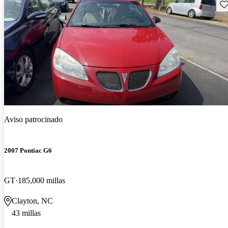
Gu
Aviso patrocinado
2007 Pontiac G6
GT
185,000 millas
Clayton, NC
43 millas