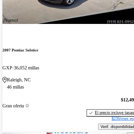
¡Nuevo!
2007 Pontiac Solstice
GXP
36,052 millas
Raleigh, NC
46 millas
$12,4
Gran oferta
El precio incluye tasa
$235/mes es
Verif. disponibilidad