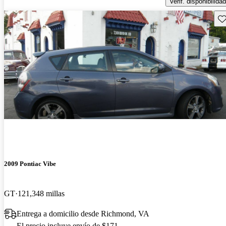
Verif. disponibilidad
Gu
2009 Pontiac Vibe
GT
121,348 millas
Entrega a domicilio desde Richmond, VA
El precio incluye envío de $171