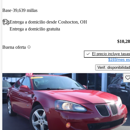
Base
39,639 millas
Entrega a domicilio desde Coshocton, OH
Entrega a domicilio gratuita
$10,2
Buena oferta
El precio incluye tasa
$193/mes es
Verif. disponibilidad
Gu