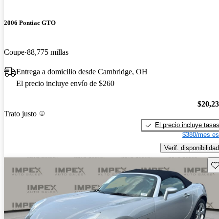
2006 Pontiac GTO
Coupe
88,775 millas
Entrega a domicilio desde Cambridge, OH
El precio incluye envío de $260
$20,2
Trato justo
El precio incluye tasa
$380/mes es
Verif. disponibilidad
Gu