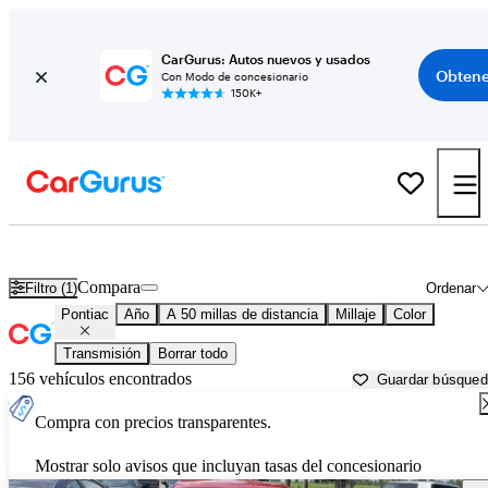
CarGurus: Autos nuevos y usados
Obtene
Con Modo de concesionario
150K+
Autos Pontiac usados en venta cerca de
Rocky Mount, NC
Compara
Filtro (1)
Ordenar
Pontiac
Año
A 50 millas de distancia
Millaje
Color
Transmisión
Borrar todo
156 vehículos encontrados
Guardar búsque
Compra con precios transparentes.
Mostrar solo avisos que incluyan tasas del concesionario