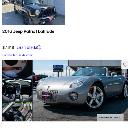
2016 Jeep Patriot Latitude
$7,619
Gran oferta
Incluye tarifas de conc.
Gu