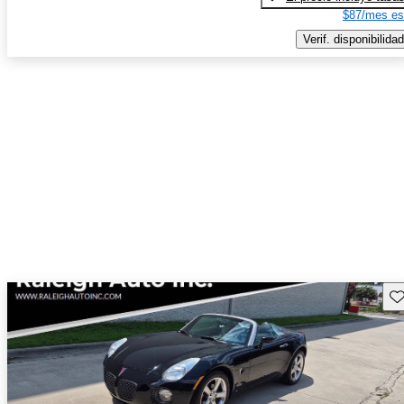
$87/mes es
Verif. disponibilidad
Gu