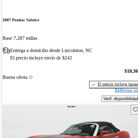
2007 Pontiac Solstice
Base
7,287 millas
Entrega a domicilio desde Lincolnton, NC
El precio incluye envío de $242
$18,3
Buena oferta
El precio incluye tasa
$345/mes es
Verif. disponibilidad
Gu