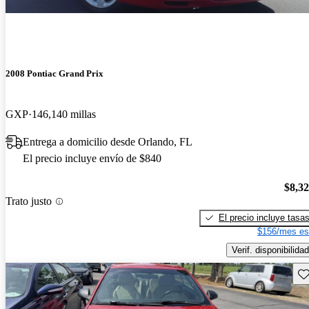
2008 Pontiac Grand Prix
GXP
146,140 millas
Entrega a domicilio desde Orlando, FL
El precio incluye envío de $840
$8,3
Trato justo
El precio incluye tasa
$156/mes es
Verif. disponibilidad
Gu