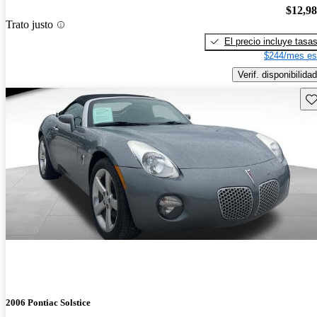
$12,9
Trato justo
El precio incluye tasa
$244/mes es
Verif. disponibilidad
Gu
2006 Pontiac Solstice