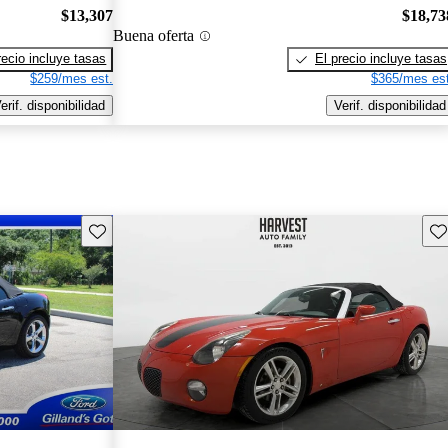
$13,307
$18,73
Buena oferta
recio incluye tasas
El precio incluye tasas
$259/mes est.
$365/mes est
erif. disponibilidad
Verif. disponibilidad
Guarda este Aviso
Gu