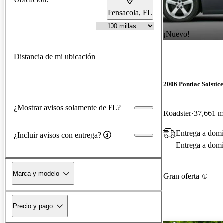
Pensacola, FL
¡Nuevo!
Distancia de mi ubicación
2006 Pontiac Solstice
¿Mostrar avisos solamente de FL?
Roadster
37,661 mi
Entrega a domi
¿Incluir avisos con entrega?
Entrega a domic
Marca y modelo
Gran oferta
Precio y pago