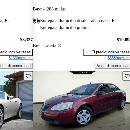
Base
4,288 millas
pa, FL
Entrega a domicilio desde Tallahassee, FL
Entrega a domicilio gratuita
$8,337
$19,89
Buena oferta
recio incluye tasas
El precio incluye tasas
$163/mes est.
$388/mes est
erif. disponibilidad
Verif. disponibilidad
Guarda este Aviso
Gu