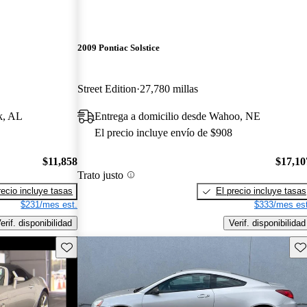
2009 Pontiac Solstice
Street Edition
27,780 millas
k, AL
Entrega a domicilio desde Wahoo, NE
El precio incluye envío de $908
$11,858
$17,10
Trato justo
recio incluye tasas
El precio incluye tasas
$231/mes est.
$333/mes est
erif. disponibilidad
Verif. disponibilidad
Guarda este Aviso
Gu