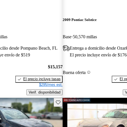
2009 Pontiac Solstice
llas
Base
50,570 millas
icilio desde Pompano Beach, FL
Entrega a domicilio desde Ozar
uye envío de $519
El precio incluye envío de $176
$15,157
Buena oferta
El precio incluye tasas
El p
$295/mes est.
Verif. disponibilidad
V
Guarda este Aviso