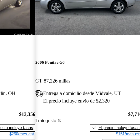
2006 Pontiac G6
GT
87,226 millas
klin, OH
Entrega a domicilio desde Midvale, UT
El precio incluye envío de $2,320
$13,356
$7,71
Trato justo
recio incluye tasas
El precio incluye tasas
$260/mes est.
$151/mes est