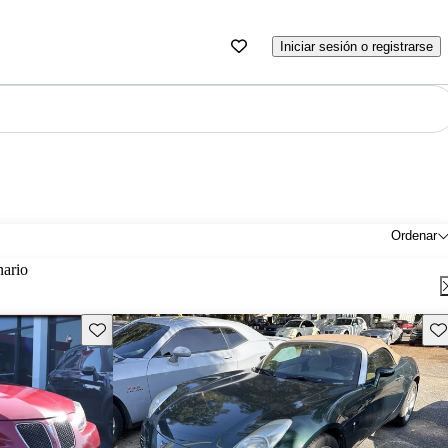
Iniciar sesión o registrarse
Ordenar
nario
Guarda este Aviso
Gu