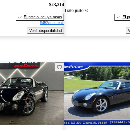
$23,214
Trato justo
El precio incluye tasas
El p
$452/mes est.
Verif. disponibilidad
V
Guarda este Aviso