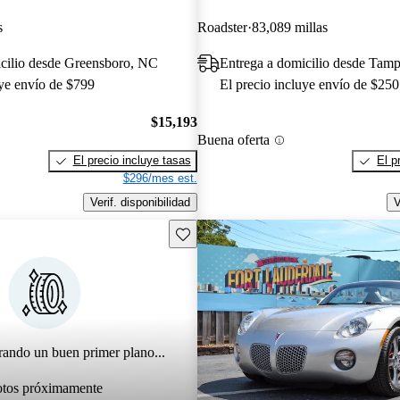
s
Roadster
83,089 millas
icilio desde Greensboro, NC
Entrega a domicilio desde Tam
uye envío de $799
El precio incluye envío de $250
$15,193
Buena oferta
El precio incluye tasas
El p
$296/mes est.
Verif. disponibilidad
V
Guarda este Aviso
rando un buen primer plano...
otos próximamente