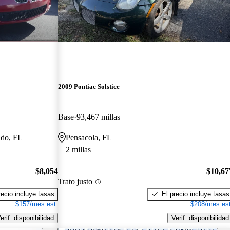
2009 Pontiac Solstice
Base
93,467 millas
ndo, FL
Pensacola, FL
2 millas
$8,054
$10,67
Trato justo
recio incluye tasas
El precio incluye tasas
$157/mes est.
$208/mes est
erif. disponibilidad
Verif. disponibilidad