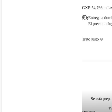
GXP
54,766 milla
Entrega a dom
El precio incl
Trato justo
Se está prepa
F