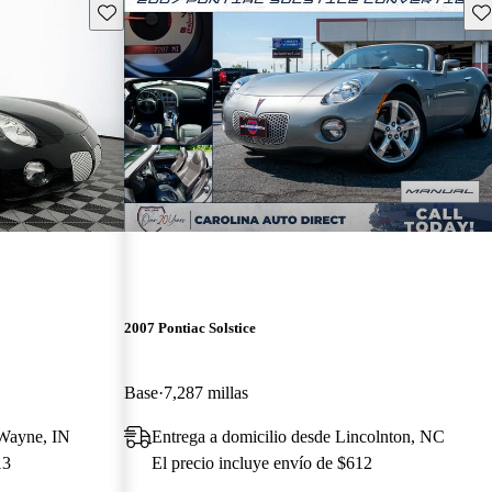
Guarda este Aviso
Gu
2007 Pontiac Solstice
Base
7,287 millas
 Wayne, IN
Entrega a domicilio desde Lincolnton, NC
13
El precio incluye envío de $612