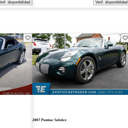
erif. disponibilidad
Verif. disponibilidad
Guarda este Aviso
Gu
2007 Pontiac Solstice