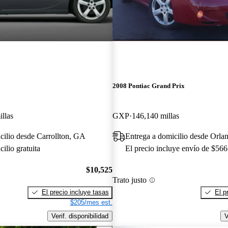
2008 Pontiac Grand Prix
llas
GXP
146,140 millas
cilio desde Carrollton, GA
Entrega a domicilio desde Orla
ilio gratuita
El precio incluye envío de $566
$10,525
Trato justo
El precio incluye tasas
El p
$205/mes est.
Verif. disponibilidad
V