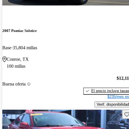
2007 Pontiac Solstice
Base
35,804 millas
Conroe, TX
100 millas
$12,1
Buena oferta
El precio incluye tasa
$235/mes es
Verif. disponibilidad
Gu