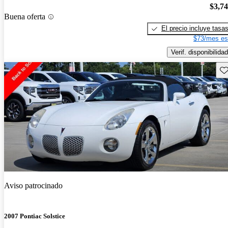
$3,7
Buena oferta
El precio incluye tasa
$73/mes es
Verif. disponibilidad
Gu
Aviso patrocinado
2007 Pontiac Solstice