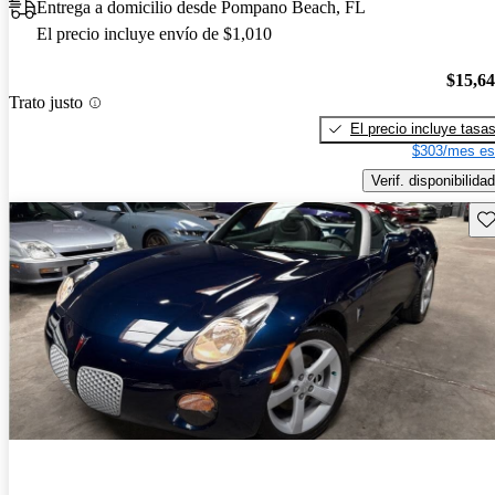
Entrega a domicilio desde Pompano Beach, FL
El precio incluye envío de $1,010
$15,6
Trato justo
El precio incluye tasa
$303/mes es
Verif. disponibilidad
Gu