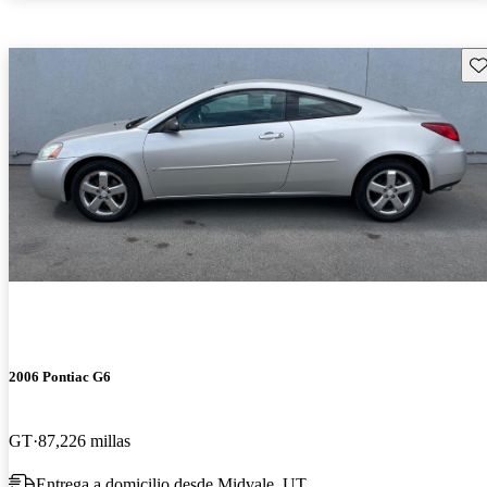
Gu
2006 Pontiac G6
GT
87,226 millas
Entrega a domicilio desde Midvale, UT