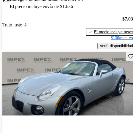
El precio incluye envío de $1,636
$7,0
Trato justo
El precio incluye tasa
$136/mes es
Verif. disponibilidad
Gu