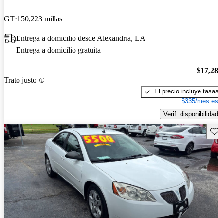
GT
150,223 millas
Entrega a domicilio desde Alexandria, LA
Entrega a domicilio gratuita
$17,2
Trato justo
El precio incluye tasa
$335/mes es
Verif. disponibilidad
Gu