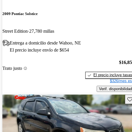
2009 Pontiac Solstice
Street Edition
27,780 millas
Entrega a domicilio desde Wahoo, NE
El precio incluye envío de $654
$16,8
Trato justo
El precio incluye tasa
$326/mes es
Verif. disponibilidad
Gu