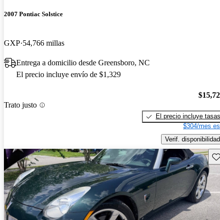
2007 Pontiac Solstice
GXP
54,766 millas
Entrega a domicilio desde Greensboro, NC
El precio incluye envío de $1,329
$15,7
Trato justo
El precio incluye tasa
$304/mes es
Verif. disponibilidad
Gu