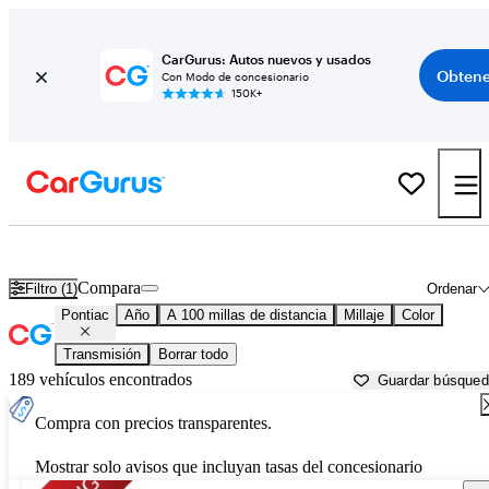
CarGurus: Autos nuevos y usados
Obtene
Con Modo de concesionario
150K+
Autos Pontiac usados en venta cerca de
Palestine, TX
Compara
Filtro (1)
Ordenar
Pontiac
Año
A 100 millas de distancia
Millaje
Color
Transmisión
Borrar todo
189 vehículos encontrados
Guardar búsque
Compra con precios transparentes.
Mostrar solo avisos que incluyan tasas del concesionario