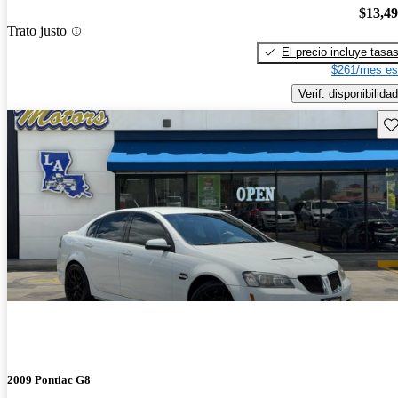
$13,4
Trato justo
El precio incluye tasa
$261/mes es
Verif. disponibilidad
Gu
2009 Pontiac G8