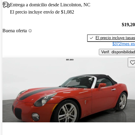
Entrega a domicilio desde Lincolnton, NC
El precio incluye envío de $1,082
$19,2
Buena oferta
El precio incluye tasa
$372/mes es
Verif. disponibilidad
Gu