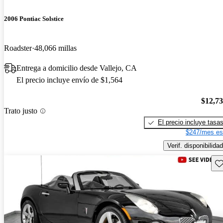
2006 Pontiac Solstice
Roadster
48,066 millas
Entrega a domicilio desde Vallejo, CA
El precio incluye envío de $1,564
$12,7
Trato justo
El precio incluye tasa
$247/mes es
Verif. disponibilidad
Gu