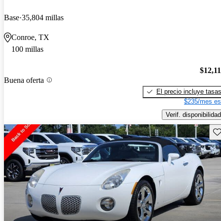
Base
35,804 millas
Conroe, TX
100 millas
$12,1
Buena oferta
El precio incluye tasa
$235/mes es
Verif. disponibilidad
Gu