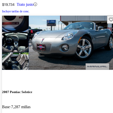
$19,734
Trato justo
Incluye tarifas de conc.
Gu
2007 Pontiac Solstice
Base
7,287 millas