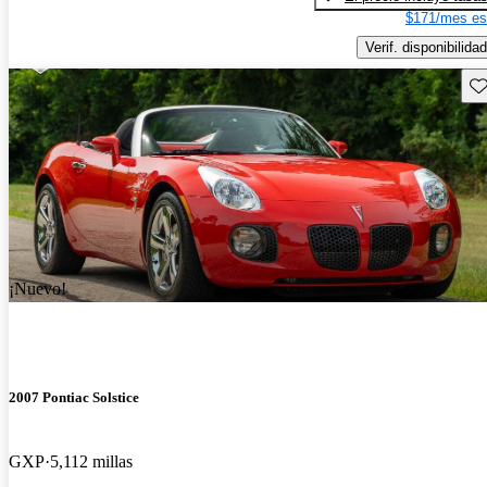
$171/mes es
Verif. disponibilidad
Gu
¡Nuevo!
2007 Pontiac Solstice
GXP
5,112 millas