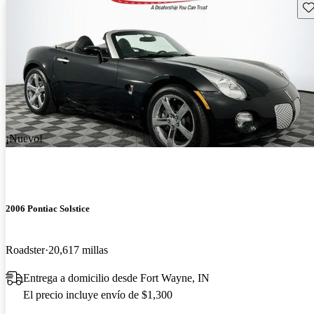
Gu
¡Nuevo!
2006 Pontiac Solstice
Roadster
20,617 millas
Entrega a domicilio desde Fort Wayne, IN
El precio incluye envío de $1,300