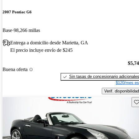
2007 Pontiac G6
Base
98,266 millas
Entrega a domicilio desde Marietta, GA
El precio incluye envío de $245
$5,7
Buena oferta
Sin tasas de concesionario adicionale
$120/mes es
Verif. disponibilidad
Gu