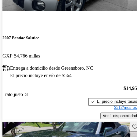
2007 Pontiac Solstice
GXP
54,766 millas
Entrega a domicilio desde Greensboro, NC
El precio incluye envío de $564
$14,9
Trato justo
El precio incluye tasa
$312/mes es
Verif. disponibilidad
Gu