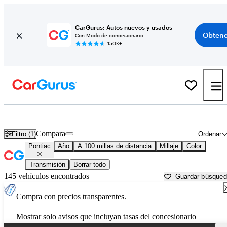
CarGurus: Autos nuevos y usados
Obtene
Con Modo de concesionario
150K+
Autos Pontiac usados en venta cerca de
Moultrie, GA
Compara
Filtro (1)
Ordenar
Pontiac
Año
A 100 millas de distancia
Millaje
Color
Transmisión
Borrar todo
145 vehículos encontrados
Guardar búsque
Compra con precios transparentes.
Mostrar solo avisos que incluyan tasas del concesionario