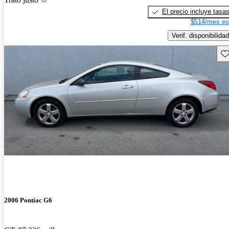
El precio incluye tasa
$514/mes es
Verif. disponibilidad
Gu
2006 Pontiac G6