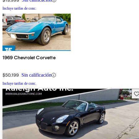
Incluye tarifas de conc.
1969 Chevrolet Corvette
$50,199
Sin calificación
Incluye tarifas de conc.
Gu