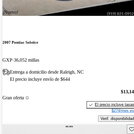
¡Nuevo!
2007 Pontiac Solstice
GXP
36,052 millas
Entrega a domicilio desde Raleigh, NC
El precio incluye envío de $644
$13,1
Gran oferta
El precio incluye tasa
$274/mes es
Verif. disponibilidad
Gu