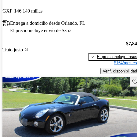
GXP
146,140 millas
Entrega a domicilio desde Orlando, FL
El precio incluye envío de $352
$7,8
Trato justo
El precio incluye tasa
$164/mes es
Verif. disponibilidad
Gu