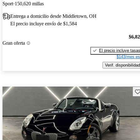
Sport
150,620 millas
Entrega a domicilio desde Middletown, OH
El precio incluye envío de $1,584
$6,8
Gran oferta
El precio incluye tasa
$143/mes es
Verif. disponibilidad
Gu