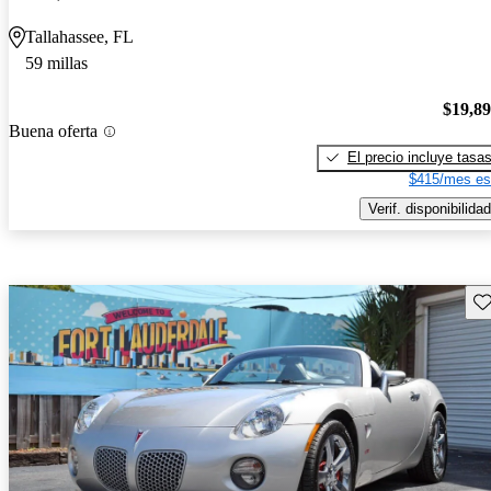
Tallahassee, FL
59 millas
$19,8
Buena oferta
El precio incluye tasa
$415/mes es
Verif. disponibilidad
Gu