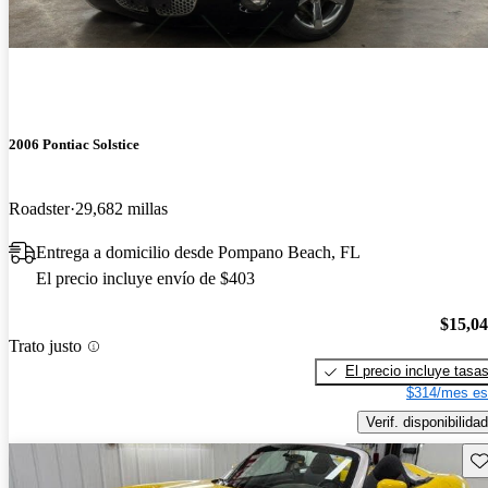
2006 Pontiac Solstice
Roadster
29,682 millas
Entrega a domicilio desde Pompano Beach, FL
El precio incluye envío de $403
$15,0
Trato justo
El precio incluye tasa
$314/mes es
Verif. disponibilidad
Gu