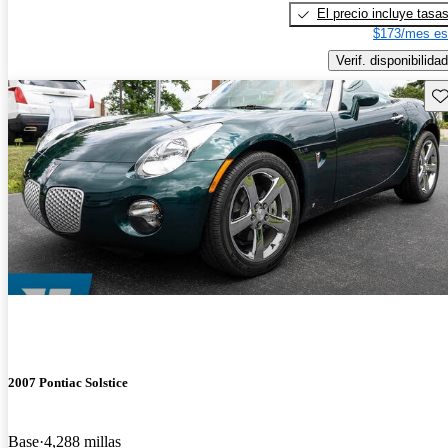
El precio incluye tasa
$173/mes es
Verif. disponibilidad
Gu
2007 Pontiac Solstice
Base
4,288 millas