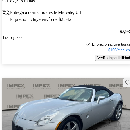
GT
87,226 millas
Entrega a domicilio desde Midvale, UT
El precio incluye envío de $2,542
$7,9
Trato justo
El precio incluye tasa
$166/mes es
Verif. disponibilidad
Gu