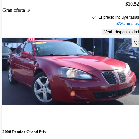
$10,5
Gran oferta
El precio incluye tasa
$220/mes es
Verif. disponibilidad
Gu
2008 Pontiac Grand Prix