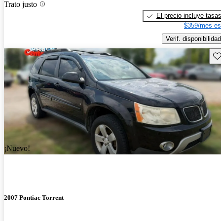
Trato justo
El precio incluye tasa
$359/mes es
Verif. disponibilidad
Gu
¡Nuevo!
2007 Pontiac Torrent