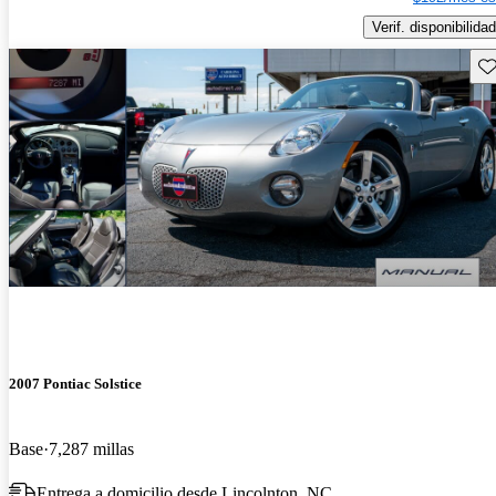
Verif. disponibilidad
Gu
2007 Pontiac Solstice
Base
7,287 millas
Entrega a domicilio desde Lincolnton, NC