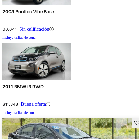
2003 Pontiac Vibe Base
$6,841
Sin calificación
Incluye tarifas de conc.
2014 BMW i3 RWD
$11,348
Buena oferta
Incluye tarifas de conc.
Gu