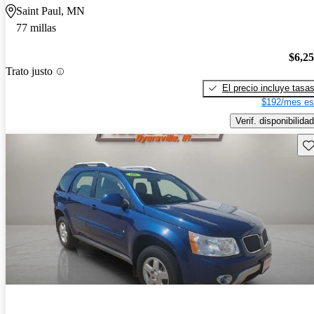
Saint Paul, MN
77 millas
$6,2
Trato justo
El precio incluye tasa
$192/mes es
Verif. disponibilidad
Gu