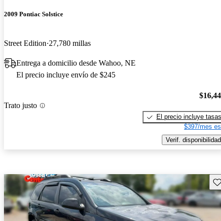
2009 Pontiac Solstice
Street Edition
27,780 millas
Entrega a domicilio desde Wahoo, NE
El precio incluye envío de $245
$16,4
Trato justo
El precio incluye tasa
$397/mes es
Verif. disponibilidad
Gu