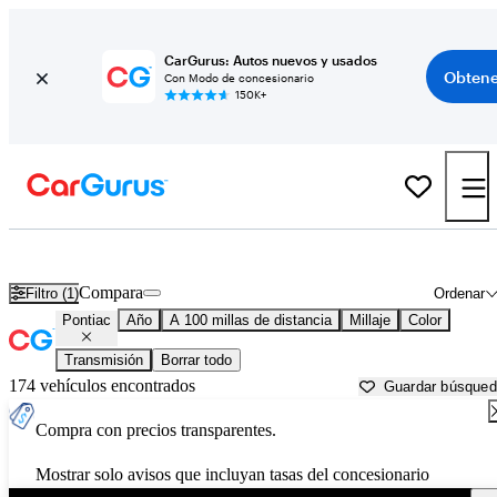
CarGurus: Autos nuevos y usados
Obtene
Con Modo de concesionario
150K+
Autos Pontiac usados en venta cerca de
Mankato, MN
Compara
Filtro (1)
Ordenar
Pontiac
Año
A 100 millas de distancia
Millaje
Color
Transmisión
Borrar todo
174 vehículos encontrados
Guardar búsque
Compra con precios transparentes.
Mostrar solo avisos que incluyan tasas del concesionario