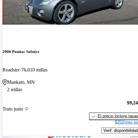
2006 Pontiac Solstice
Roadster
76,010 millas
Mankato, MN
2 millas
$9,2
Trato justo
El precio incluye tasa
$252/mes es
Verif. disponibilidad