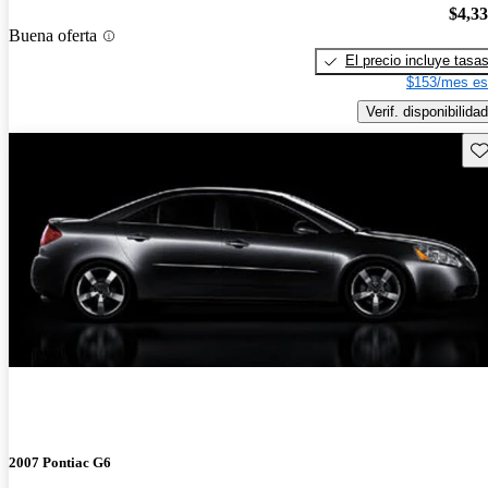
$4,3
Buena oferta
El precio incluye tasa
$153/mes es
Verif. disponibilidad
Gu
¡Nuevo!
2007 Pontiac G6