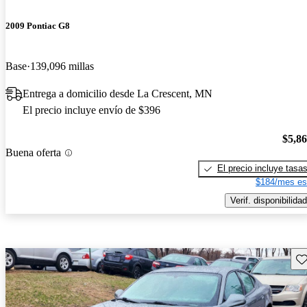
2009 Pontiac G8
Base
139,096 millas
Entrega a domicilio desde La Crescent, MN
El precio incluye envío de $396
$5,8
Buena oferta
El precio incluye tasa
$184/mes es
Verif. disponibilidad
Gu