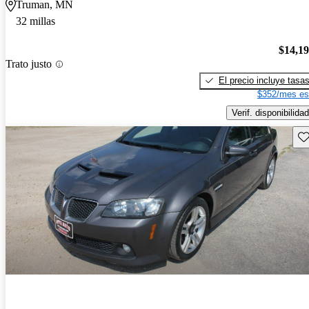
Truman, MN
32 millas
$14,1
Trato justo
El precio incluye tasa
$352/mes es
Verif. disponibilidad
Gu