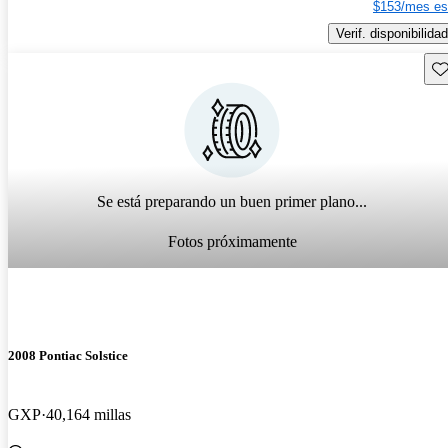
$153/mes es
Verif. disponibilidad
Gu
Se está preparando un buen primer plano...
Fotos próximamente
2008 Pontiac Solstice
GXP
40,164 millas