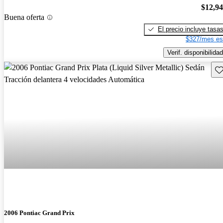
$12,9
Buena oferta
El precio incluye tasa
$327/mes es
Verif. disponibilidad
Gu
2006 Pontiac Grand Prix