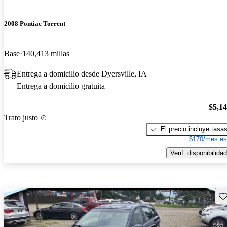
2008 Pontiac Torrent
Base
140,413 millas
Entrega a domicilio desde Dyersville, IA
Entrega a domicilio gratuita
$5,1
Trato justo
El precio incluye tasa
$170/mes es
Verif. disponibilidad
Gu