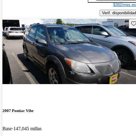
$382/mes es
Verif. disponibilidad
Gu
2007 Pontiac Vibe
Base
147,045 millas