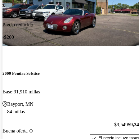
Precio reducido
-$200
2009 Pontiac Solstice
Base
91,910 millas
Bayport, MN
84 millas
$9,549
$9,3
Buena oferta
El precio incluye tasa