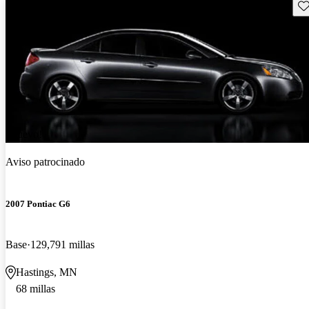
Gu
¡Nuevo!
Aviso patrocinado
2007 Pontiac G6
Base
129,791 millas
Hastings, MN
68 millas