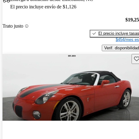
El precio incluye envío de $1,126
$19,2
Trato justo
El precio incluye tasa
$454/mes es
Verif. disponibilidad
Gu