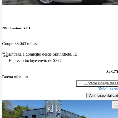
2006 Pontiac GTO
Coupe
38,043 millas
Entrega a domicilio desde Springfield, IL
El precio incluye envío de $377
$23,7
Buena oferta
El precio incluye tasa
$545/mes es
Verif. disponibilidad
Gu