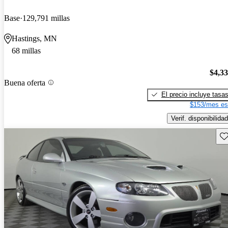
Base
129,791 millas
Hastings, MN
68 millas
$4,3
Buena oferta
El precio incluye tasa
$153/mes es
Verif. disponibilidad
Gu