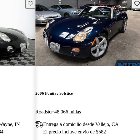
Guarda este Aviso
Gu
2006 Pontiac Solstice
Roadster
48,066 millas
 Wayne, IN
Entrega a domicilio desde Vallejo, CA
84
El precio incluye envío de $582