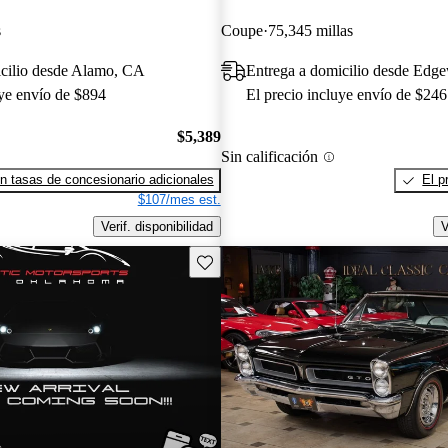
s
Coupe
75,345 millas
icilio desde Alamo, CA
Entrega a domicilio desde Ed
uye envío de $894
El precio incluye envío de $246
$5,389
Sin calificación
n tasas de concesionario adicionales
El p
$107/mes est.
Verif. disponibilidad
V
Guarda este Aviso