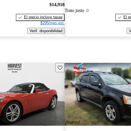
$14,918
Trato justo
El precio incluye tasas
El p
$295/mes est.
Verif. disponibilidad
V
Guarda este Aviso
¡Nuevo!