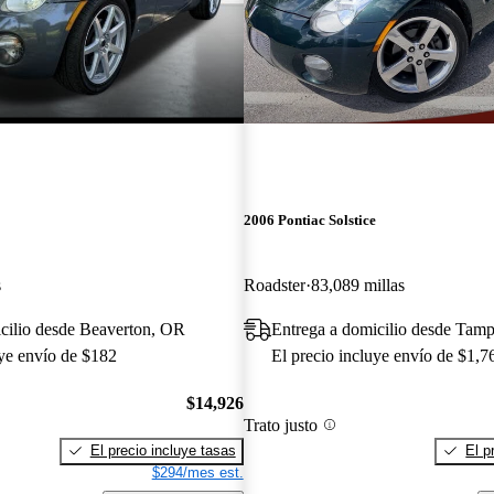
2006 Pontiac Solstice
s
Roadster
83,089 millas
cilio desde Beaverton, OR
Entrega a domicilio desde Tam
uye envío de $182
El precio incluye envío de $1,7
$14,926
Trato justo
El precio incluye tasas
El p
$294/mes est.