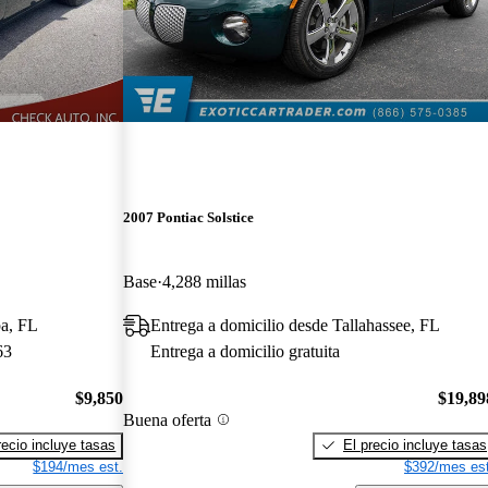
2007 Pontiac Solstice
Base
4,288 millas
pa, FL
Entrega a domicilio desde Tallahassee, FL
63
Entrega a domicilio gratuita
$9,850
$19,89
Buena oferta
recio incluye tasas
El precio incluye tasas
$194/mes est.
$392/mes est