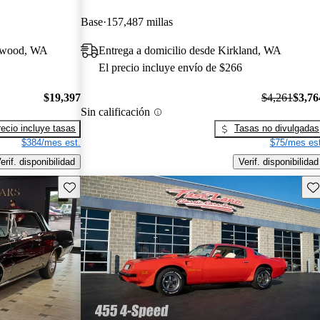
Base
157,487 millas
gewood, WA
Entrega a domicilio desde Kirkland, WA
El precio incluye envío de $266
$19,397
$4,261
$3,76
Sin calificación
recio incluye tasas
Tasas no divulgadas
$384/mes est.
$75/mes est
erif. disponibilidad
Verif. disponibilidad
Guarda este Aviso
Gu