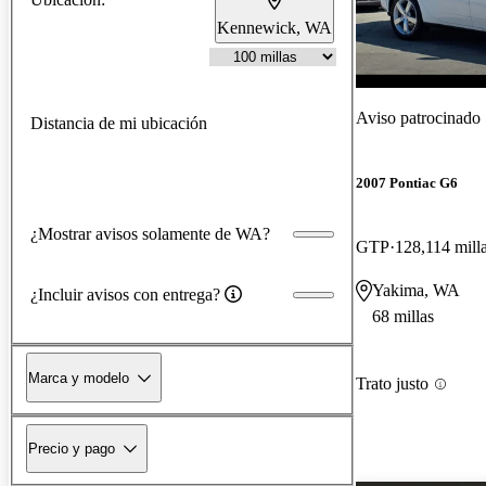
Kennewick, WA
Aviso patrocinado
Distancia de mi ubicación
2007 Pontiac G6
¿Mostrar avisos solamente de WA?
GTP
128,114 mill
Yakima, WA
¿Incluir avisos con entrega?
68 millas
Marca y modelo
Trato justo
Precio y pago