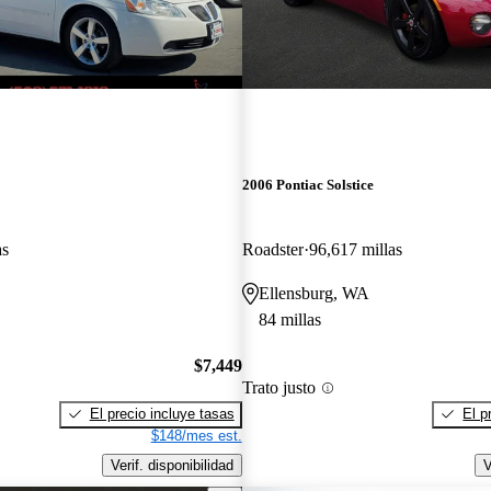
2006 Pontiac Solstice
as
Roadster
96,617 millas
Ellensburg, WA
84 millas
$7,449
Trato justo
El precio incluye tasas
El p
$148/mes est.
Verif. disponibilidad
V