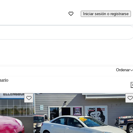
Iniciar sesión o registrarse
Ordenar
nario
Guarda este Aviso
Gu