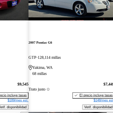
2007 Pontiac G6
GTP
128,114 millas
Yakima, WA
68 millas
$9,545
$7,44
Trato justo
recio incluye tasas
El precio incluye tasas
$189/mes est.
$148/mes est
erif. disponibilidad
Verif. disponibilidad