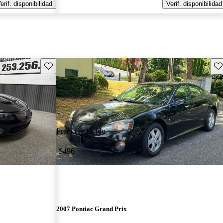
erif. disponibilidad
Verif. disponibilidad
Guarda este Aviso
Gu
Precio reducido
-$496
2007 Pontiac Grand Prix