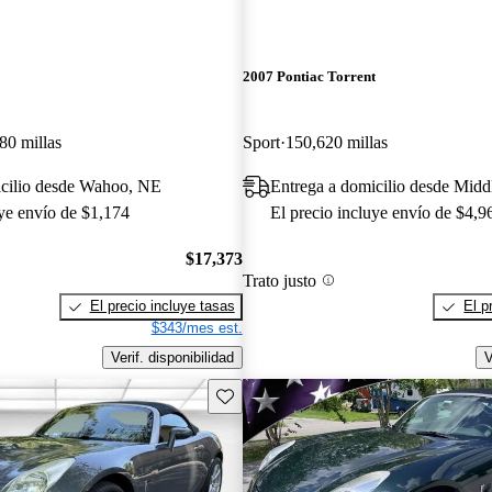
2007 Pontiac Torrent
80 millas
Sport
150,620 millas
icilio desde Wahoo, NE
Entrega a domicilio desde Mid
uye envío de $1,174
El precio incluye envío de $4,9
$17,373
Trato justo
El precio incluye tasas
El p
$343/mes est.
Verif. disponibilidad
V
Guarda este Aviso