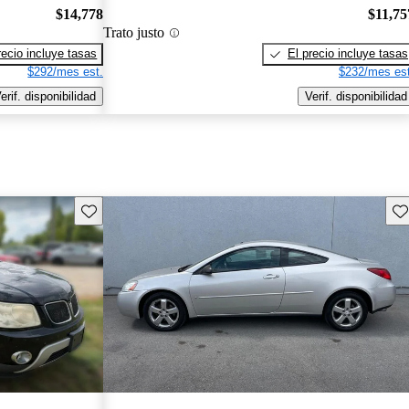
$14,778
$11,75
Trato justo
recio incluye tasas
El precio incluye tasas
$292/mes est.
$232/mes est
erif. disponibilidad
Verif. disponibilidad
Guarda este Aviso
Gu