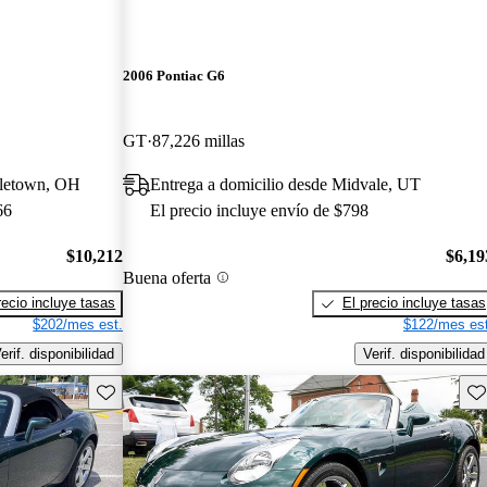
2006 Pontiac G6
GT
87,226 millas
dletown, OH
Entrega a domicilio desde Midvale, UT
66
El precio incluye envío de $798
$10,212
$6,19
Buena oferta
recio incluye tasas
El precio incluye tasas
$202/mes est.
$122/mes est
erif. disponibilidad
Verif. disponibilidad
Guarda este Aviso
Gu