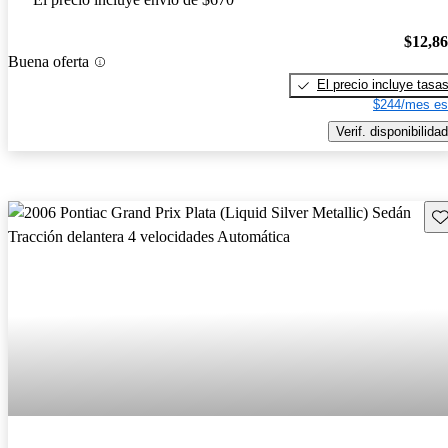
$12,8
Buena oferta
El precio incluye tasa
$244/mes es
Verif. disponibilidad
Gu