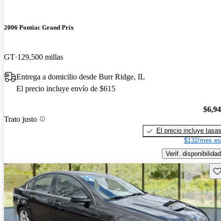
2006 Pontiac Grand Prix
GT
129,500 millas
Entrega a domicilio desde Burr Ridge, IL
El precio incluye envío de $615
$6,9
Trato justo
El precio incluye tasa
$132/mes es
Verif. disponibilidad
Gu