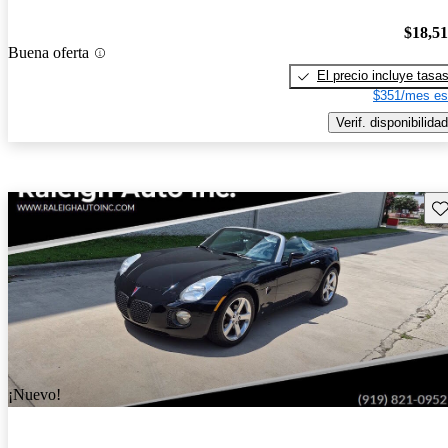
$18,5
Buena oferta
El precio incluye tasa
$351/mes es
Verif. disponibilidad
Gu
¡Nuevo!