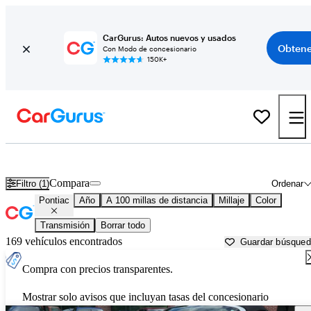
CarGurus: Autos nuevos y usados
Obtene
Con Modo de concesionario
150K+
Autos Pontiac usados en venta cerca de
Huntsville, AL
Compara
Filtro (1)
Ordenar
Pontiac
Año
A 100 millas de distancia
Millaje
Color
Transmisión
Borrar todo
169 vehículos encontrados
Guardar búsque
Compra con precios transparentes.
Mostrar solo avisos que incluyan tasas del concesionario