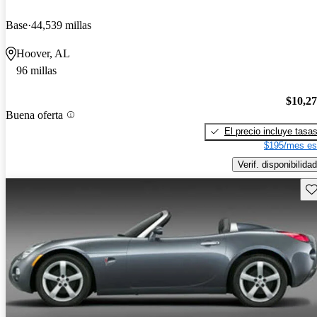
Base
44,539 millas
Hoover, AL
96 millas
$10,2
Buena oferta
El precio incluye tasa
$195/mes es
Verif. disponibilidad
Gu