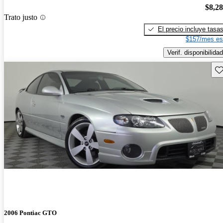
$8,2
Trato justo
El precio incluye tasa
$157/mes es
Verif. disponibilidad
Gu
2006 Pontiac GTO