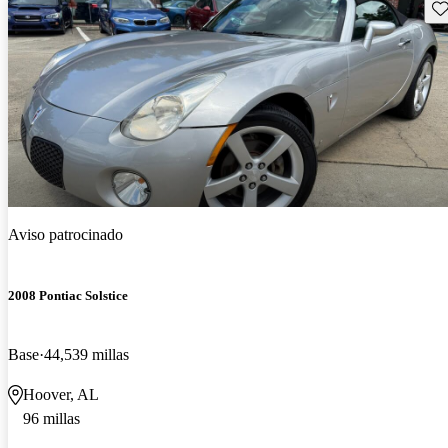
Gu
Aviso patrocinado
2008 Pontiac Solstice
Base
44,539 millas
Hoover, AL
96 millas