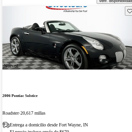
Verif. disponibilidad
Gu
¡Nuevo!
2006 Pontiac Solstice
Roadster
20,617 millas
Entrega a domicilio desde Fort Wayne, IN
El precio incluye envío de $670