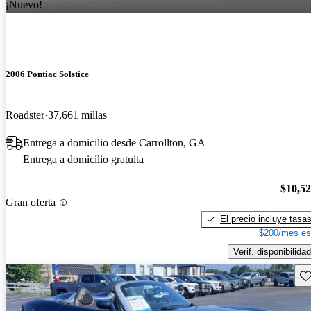
¡Nuevo!
2006 Pontiac Solstice
Roadster
37,661 millas
Entrega a domicilio desde Carrollton, GA
Entrega a domicilio gratuita
$10,5
Gran oferta
El precio incluye tasa
$200/mes es
Verif. disponibilidad
Gu