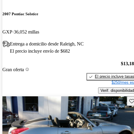
2007 Pontiac Solstice
GXP
36,052 millas
Entrega a domicilio desde Raleigh, NC
El precio incluye envío de $682
$13,1
Gran oferta
El precio incluye tasa
$250/mes es
Verif. disponibilidad
Gu