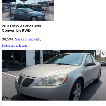
2011 BMW 3 Series 328i
Convertible RWD
$6,594
Sin calificación
Incluye tarifas de conc.
Gu
¡Nuevo!