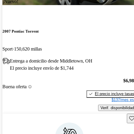
¡Nuevo!
2007 Pontiac Torrent
Sport
150,620 millas
Entrega a domicilio desde Middletown, OH
El precio incluye envío de $1,744
$6,9
Buena oferta
El precio incluye tasa
$137/mes es
Verif. disponibilidad
Gu