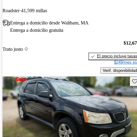
Roadster
41,599 millas
Entrega a domicilio desde Waltham, MA
Entrega a domicilio gratuita
$12,6
Trato justo
El precio incluye tasa
$249/mes es
Verif. disponibilidad
Gu