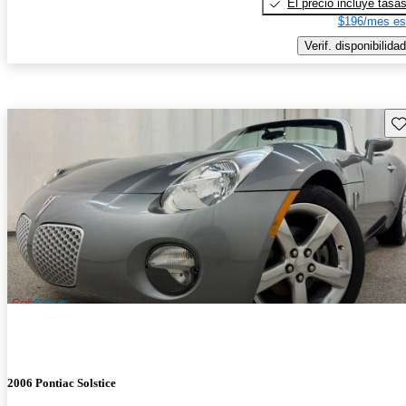
El precio incluye tasa
$196/mes es
Verif. disponibilidad
Gu
2006 Pontiac Solstice