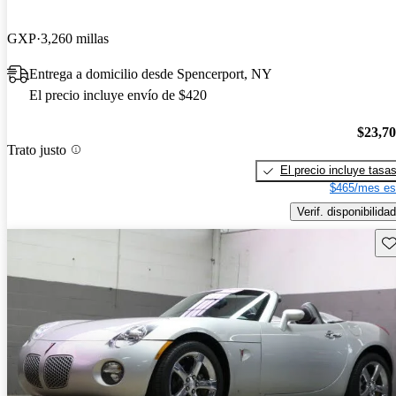
GXP
3,260 millas
Entrega a domicilio desde Spencerport, NY
El precio incluye envío de $420
$23,7
Trato justo
El precio incluye tasa
$465/mes es
Verif. disponibilidad
Gu