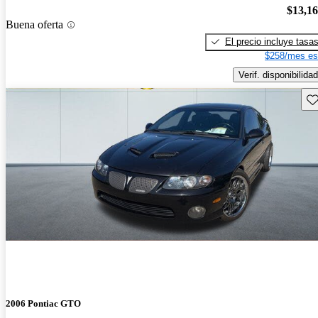
$13,1
Buena oferta
El precio incluye tasa
$258/mes es
Verif. disponibilidad
Gu
2006 Pontiac GTO