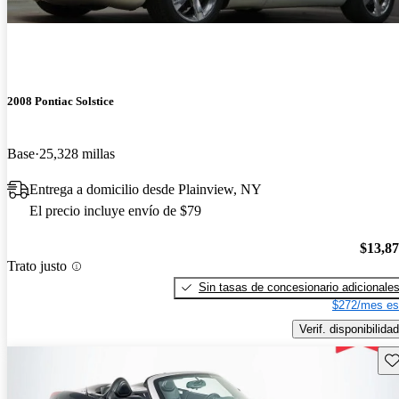
2008 Pontiac Solstice
Base
25,328 millas
Entrega a domicilio desde Plainview, NY
El precio incluye envío de $79
$13,8
Trato justo
Sin tasas de concesionario adicionale
$272/mes es
Verif. disponibilidad
Gu