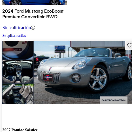
2024 Ford Mustang EcoBoost
Premium Convertible RWD
Sin calificación
Se aplican tarifas
Gu
2007 Pontiac Solstice