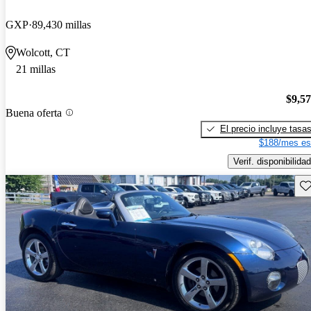
GXP
89,430 millas
Wolcott, CT
21 millas
$9,5
Buena oferta
El precio incluye tasa
$188/mes es
Verif. disponibilidad
Gu