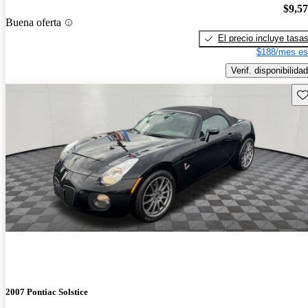
$9,5
Buena oferta
El precio incluye tasa
$188/mes es
Verif. disponibilidad
Gu
2007 Pontiac Solstice