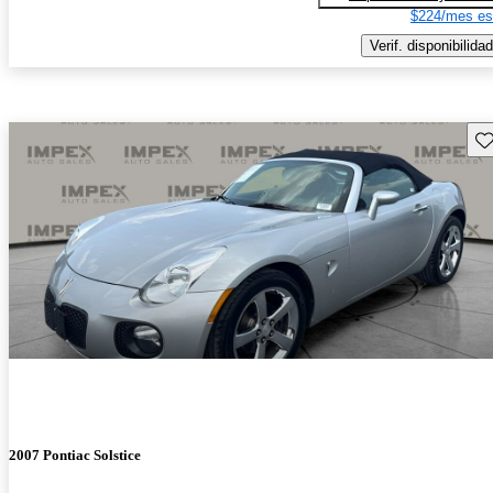
$224/mes es
Verif. disponibilidad
Gu
2007 Pontiac Solstice