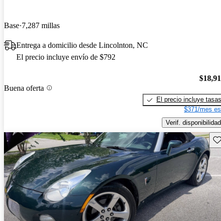
Base
7,287 millas
Entrega a domicilio desde Lincolnton, NC
El precio incluye envío de $792
$18,9
Buena oferta
El precio incluye tasa
$371/mes es
Verif. disponibilidad
Gu