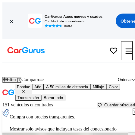
CarGurus: Autos nuevos y usados
Obtene
Con Modo de concesionario
150K+
Autos Pontiac usados en venta cerca de
Hartford, CT
Compara
Filtro (1)
Ordenar
Pontiac
Año
A 50 millas de distancia
Millaje
Color
Transmisión
Borrar todo
151 vehículos encontrados
Guardar búsque
Compra con precios transparentes.
Mostrar solo avisos que incluyan tasas del concesionario