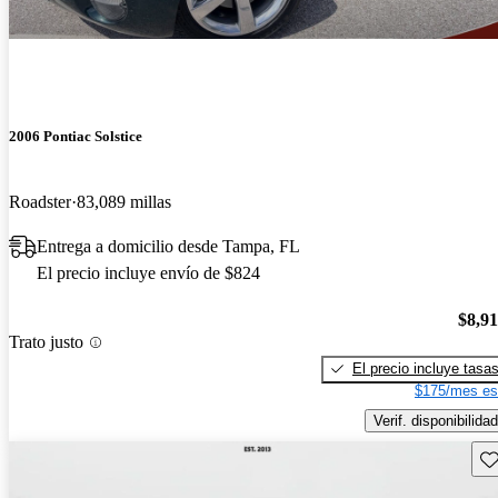
2006 Pontiac Solstice
Roadster
83,089 millas
Entrega a domicilio desde Tampa, FL
El precio incluye envío de $824
$8,9
Trato justo
El precio incluye tasa
$175/mes es
Verif. disponibilidad
Gu