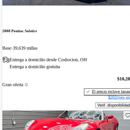
2008 Pontiac Solstice
Base
39,639 millas
Entrega a domicilio desde Coshocton, OH
Entrega a domicilio gratuita
$10,2
Gran oferta
El precio incluye tasa
$202/mes es
Verif. disponibilidad
Gu