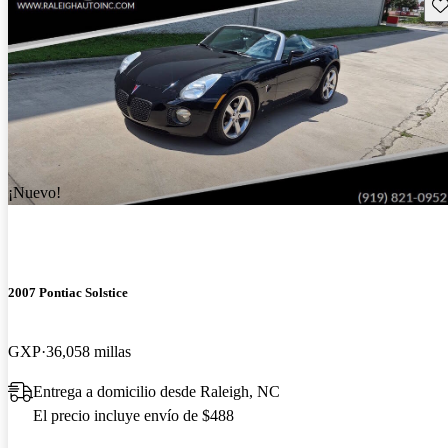
Gu
¡Nuevo!
2007 Pontiac Solstice
GXP
36,058 millas
Entrega a domicilio desde Raleigh, NC
El precio incluye envío de $488