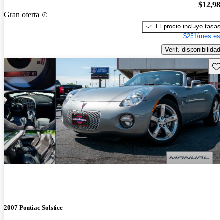
$12,9
Gran oferta
El precio incluye tasa
$251/mes es
Verif. disponibilidad
Gu
2007 Pontiac Solstice