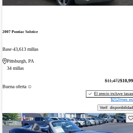
2007 Pontiac Solstice
Base
43,613 millas
Pittsburgh, PA
34 millas
$11,472
$10,9
Buena oferta
El precio incluye tasa
$212/mes es
Verif. disponibilidad
Gu