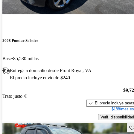
2008 Pontiac Solstice
Base
85,530 millas
Entrega a domicilio desde Front Royal, VA
El precio incluye envío de $240
$9,7
Trato justo
El precio incluye tasa
$188/mes es
Verif. disponibilidad
Gu