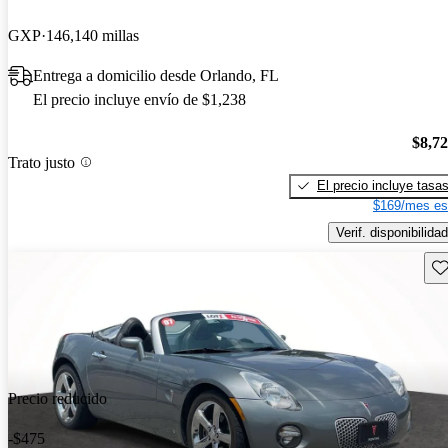
GXP
146,140 millas
Entrega a domicilio desde Orlando, FL
El precio incluye envío de $1,238
$8,7
Trato justo
El precio incluye tasa
$169/mes es
Verif. disponibilidad
Gu
Precio reducido
-$475