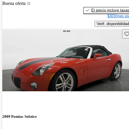
Buena oferta
El precio incluye tasa
$303/mes es
Verif. disponibilidad
Gu
2009 Pontiac Solstice