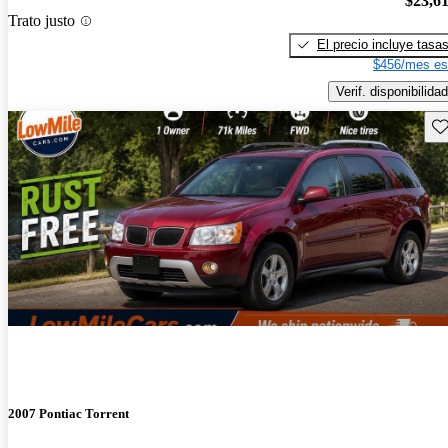
$23,6
Trato justo
El precio incluye tasa
$456/mes es
Verif. disponibilidad
Gu
2007 Pontiac Torrent