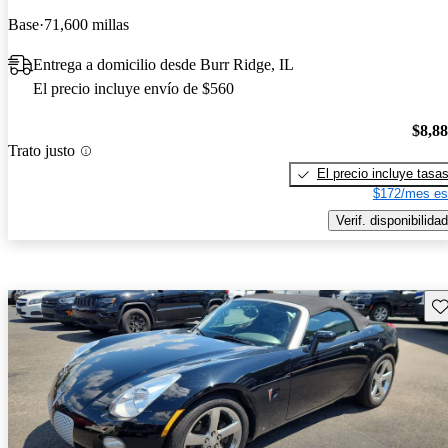
Base
71,600 millas
Entrega a domicilio desde Burr Ridge, IL
El precio incluye envío de $560
$8,8
Trato justo
El precio incluye tasa
$172/mes es
Verif. disponibilidad
Gu