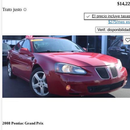
$14,2
Trato justo
El precio incluye tasa
$275/mes es
Verif. disponibilidad
Gu
2008 Pontiac Grand Prix