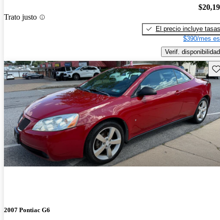
$20,1
Trato justo
El precio incluye tasa
$390/mes es
Verif. disponibilidad
Gu
2007 Pontiac G6