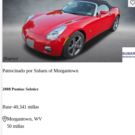
Gu
¡Nuevo!
Patrocinado por
Subaru of Morgantown
2008 Pontiac Solstice
Base
40,341 millas
Morgantown, WV
50 millas