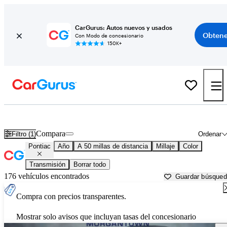
CarGurus: Autos nuevos y usados
Obtene
Con Modo de concesionario
150K+
Autos Pontiac usados en venta cerca de
Greensburg, PA
Compara
Filtro (1)
Ordenar
Pontiac
Año
A 50 millas de distancia
Millaje
Color
Transmisión
Borrar todo
176 vehículos encontrados
Guardar búsque
Compra con precios transparentes.
Mostrar solo avisos que incluyan tasas del concesionario