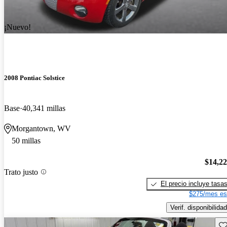
¡Nuevo!
2008 Pontiac Solstice
Base
40,341 millas
Morgantown, WV
50 millas
$14,2
Trato justo
El precio incluye tasa
$275/mes es
Verif. disponibilidad
Gu