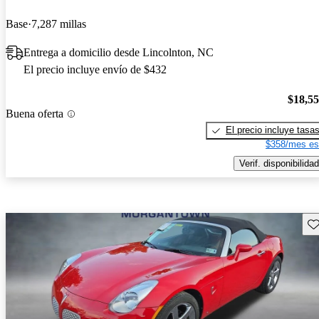
Base
7,287 millas
Entrega a domicilio desde Lincolnton, NC
El precio incluye envío de $432
$18,5
Buena oferta
El precio incluye tasa
$358/mes es
Verif. disponibilidad
Gu