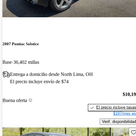
2007 Pontiac Solstice
Base
36,402 millas
Entrega a domicilio desde North Lima, OH
El precio incluye envío de $74
$10,1
Buena oferta
El precio incluye tasa
$197/mes es
Verif. disponibilidad
Gu