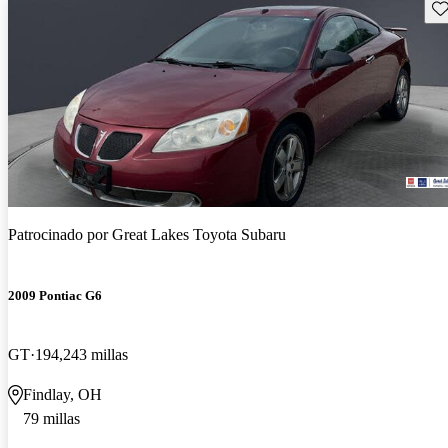
Gu
Patrocinado por
Great Lakes Toyota Subaru
2009 Pontiac G6
GT
194,243 millas
Findlay, OH
79 millas