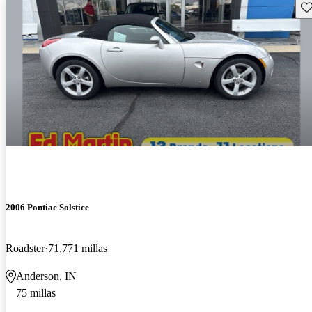
Gu
2006 Pontiac Solstice
Roadster
71,771 millas
Anderson, IN
75 millas