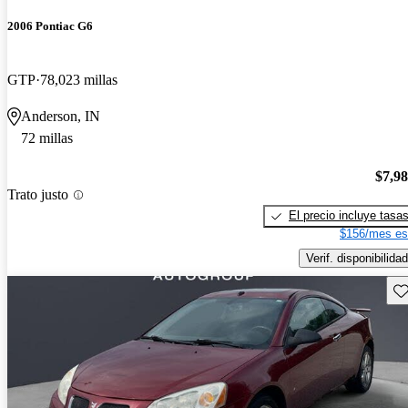
2006 Pontiac G6
GTP
78,023 millas
Anderson, IN
72 millas
$7,9
Trato justo
El precio incluye tasa
$156/mes es
Verif. disponibilidad
Gu