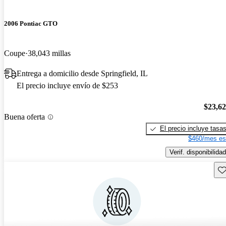
2006 Pontiac GTO
Coupe
38,043 millas
Entrega a domicilio desde Springfield, IL
El precio incluye envío de $253
$23,6
Buena oferta
El precio incluye tasa
$460/mes es
Verif. disponibilidad
Gu