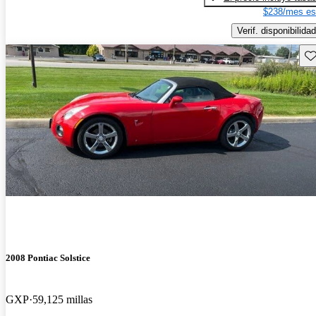
$238/mes es
Verif. disponibilidad
Gu
2008 Pontiac Solstice
GXP
59,125 millas