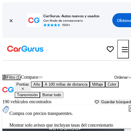
CarGurus: Autos nuevos y usados
Obtene
Con Modo de concesionario
150K+
Autos Pontiac usados en venta cerca de
Fort Wayne, IN
Compara
Filtro (1)
Ordenar
Pontiac
Año
A 100 millas de distancia
Millaje
Color
Transmisión
Borrar todo
190 vehículos encontrados
Guardar búsque
Compra con precios transparentes.
Mostrar solo avisos que incluyan tasas del concesionario