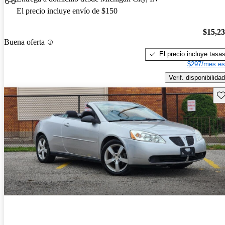
El precio incluye envío de $150
$15,2
Buena oferta
El precio incluye tasa
$297/mes es
Verif. disponibilidad
Gu