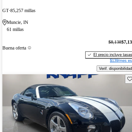
GT
85,257 millas
Muncie, IN
61 millas
$8,138
$7,1
Buena oferta
El precio incluye tasa
$139/mes es
Verif. disponibilidad
Gu