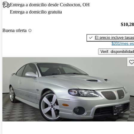
Entrega a domicilio desde Coshocton, OH
Entrega a domicilio gratuita
$10,2
Buena oferta
El precio incluye tasa
$201/mes es
Verif. disponibilidad
Gu