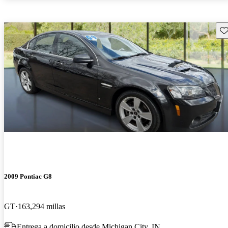
Gu
2009 Pontiac G8
GT
163,294 millas
Entrega a domicilio desde Michigan City, IN