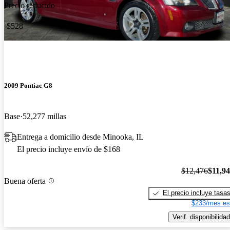
Precio reducido
-$528
2009 Pontiac G8
Base
52,277 millas
Entrega a domicilio desde Minooka, IL
El precio incluye envío de $168
$12,476
$11,9
Buena oferta
El precio incluye tasa
$233/mes es
Verif. disponibilidad