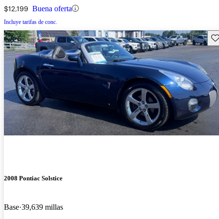
$12,199
Buena oferta
Incluye tarifas de conc.
Gu
2008 Pontiac Solstice
Base
39,639 millas