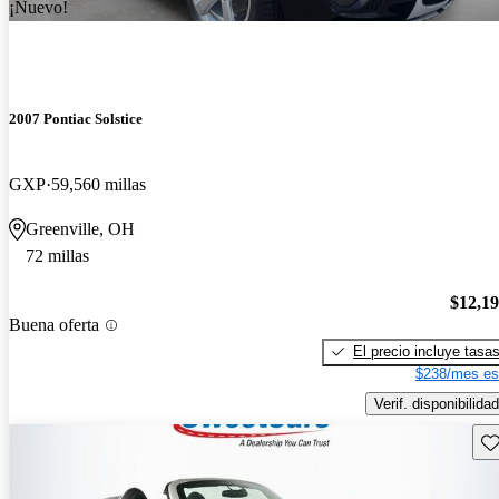
¡Nuevo!
2007 Pontiac Solstice
GXP
59,560 millas
Greenville, OH
72 millas
$12,1
Buena oferta
El precio incluye tasa
$238/mes es
Verif. disponibilidad
Gu