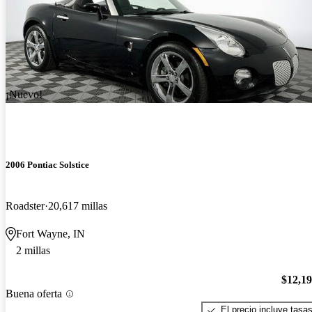
¡Nuevo!
2006 Pontiac Solstice
Roadster
20,617 millas
Fort Wayne, IN
2 millas
$12,1
Buena oferta
El precio incluye tasa