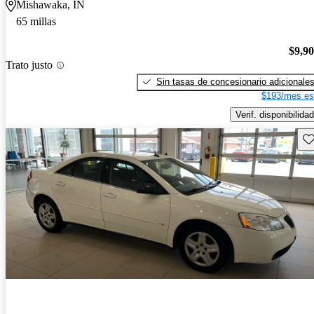
Mishawaka, IN
65 millas
$9,9
Trato justo
Sin tasas de concesionario adicionale
$193/mes es
Verif. disponibilidad
Gu