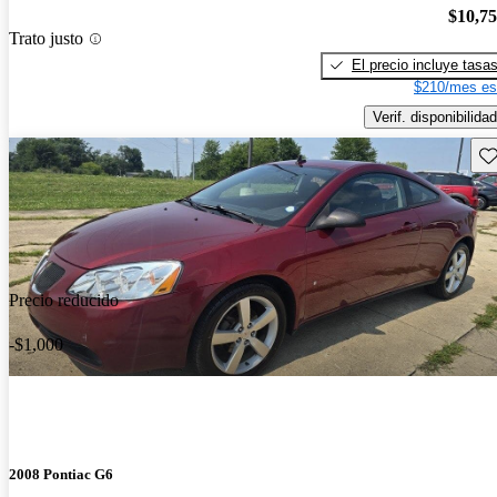
$10,7
Trato justo
El precio incluye tasa
$210/mes es
Verif. disponibilidad
Gu
Precio reducido
-$1,000
2008 Pontiac G6