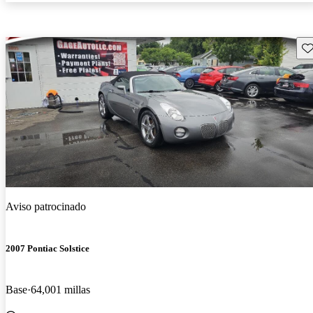
Gu
Aviso patrocinado
2007 Pontiac Solstice
Base
64,001 millas