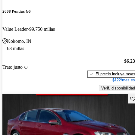
2008 Pontiac G6
Value Leader
99,750 millas
Kokomo, IN
68 millas
$6,2
Trato justo
El precio incluye tasa
$122/mes es
Verif. disponibilidad
Gu