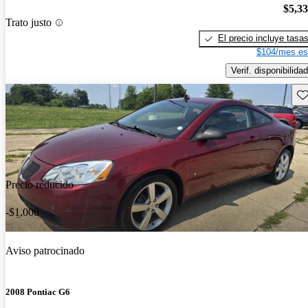
$5,3
Trato justo
El precio incluye tasa
$104/mes es
Verif. disponibilidad
Gu
Precio reducido
-$1,000
Aviso patrocinado
2008 Pontiac G6