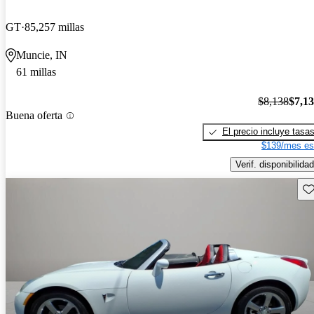
GT
85,257 millas
Muncie, IN
61 millas
$8,138
$7,1
Buena oferta
El precio incluye tasa
$139/mes es
Verif. disponibilidad
Gu