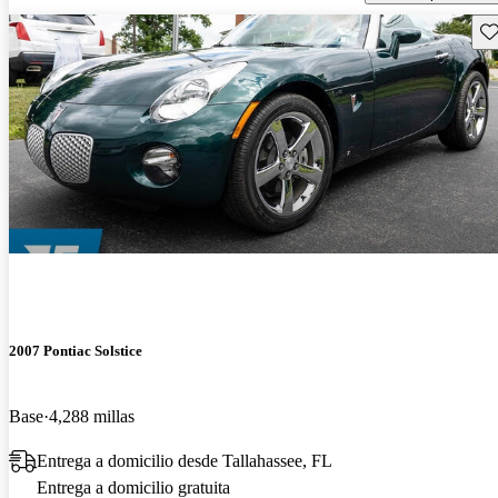
Gu
2007 Pontiac Solstice
Base
4,288 millas
Entrega a domicilio desde Tallahassee, FL
Entrega a domicilio gratuita