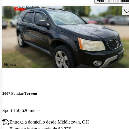
Verif. disponibilidad
Gu
¡Nuevo!
2007 Pontiac Torrent
Sport
150,620 millas
Entrega a domicilio desde Middletown, OH
El precio incluye envío de $2,376