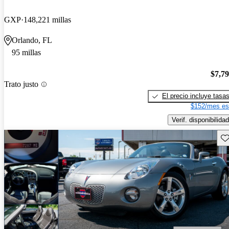
GXP
148,221 millas
Orlando, FL
95 millas
$7,7
Trato justo
El precio incluye tasa
$152/mes es
Verif. disponibilidad
Gu