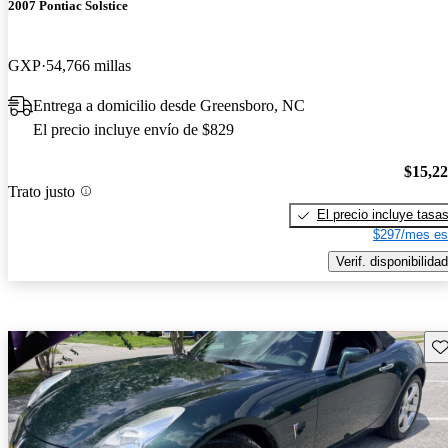
2007 Pontiac Solstice
GXP
54,766 millas
Entrega a domicilio desde Greensboro, NC
El precio incluye envío de $829
$15,2
Trato justo
El precio incluye tasa
$297/mes es
Verif. disponibilidad
Gu