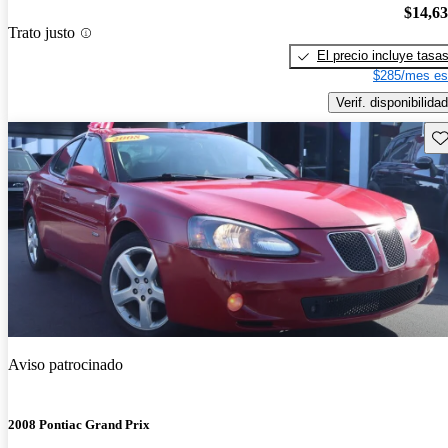
$14,6
Trato justo
El precio incluye tasa
$285/mes es
Verif. disponibilidad
Gu
Aviso patrocinado
2008 Pontiac Grand Prix