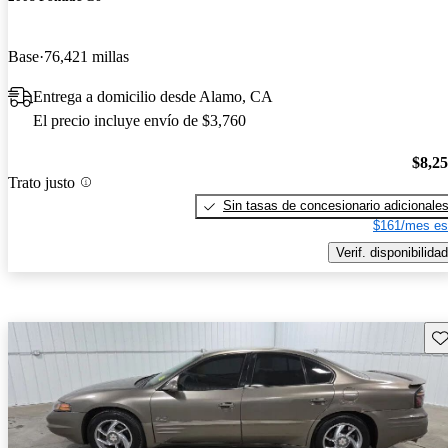
Base
76,421 millas
Entrega a domicilio desde Alamo, CA
El precio incluye envío de $3,760
$8,2
Trato justo
Sin tasas de concesionario adicionale
$161/mes es
Verif. disponibilidad
Gu