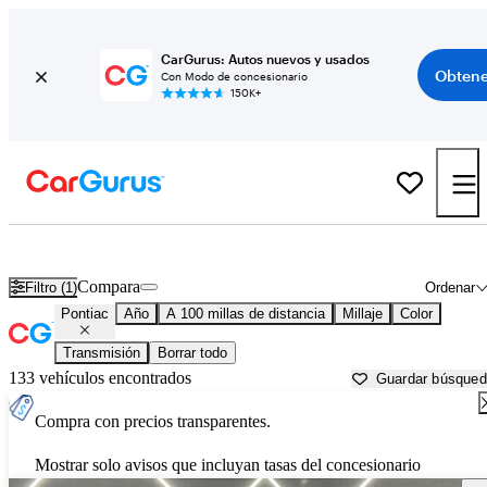
CarGurus: Autos nuevos y usados
Obtene
Con Modo de concesionario
150K+
Autos Pontiac usados en venta cerca de
Fort Pierce, FL
Compara
Filtro (1)
Ordenar
Pontiac
Año
A 100 millas de distancia
Millaje
Color
Transmisión
Borrar todo
133 vehículos encontrados
Guardar búsque
Compra con precios transparentes.
Mostrar solo avisos que incluyan tasas del concesionario