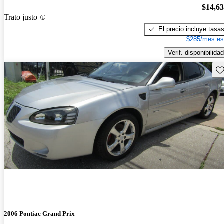
$14,6
Trato justo
El precio incluye tasa
$285/mes es
Verif. disponibilidad
Gu
2006 Pontiac Grand Prix