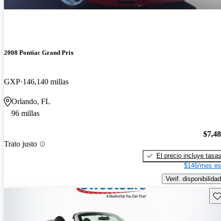
2008 Pontiac Grand Prix
GXP
146,140 millas
Orlando, FL
96 millas
$7,4
Trato justo
El precio incluye tasa
$146/mes es
Verif. disponibilidad
Gu