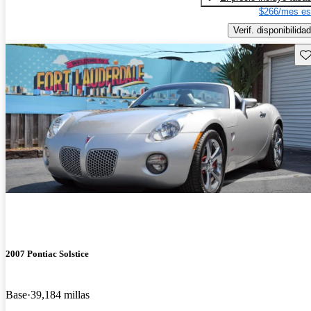
$266/mes es
Verif. disponibilidad
Gu
2007 Pontiac Solstice
Base
39,184 millas