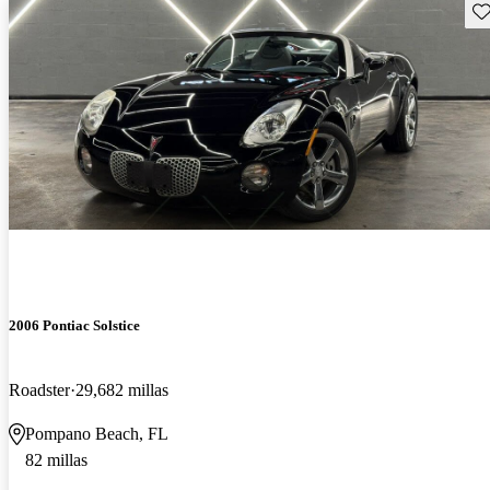
Gu
2006 Pontiac Solstice
Roadster
29,682 millas
Pompano Beach, FL
82 millas