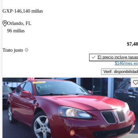
GXP
146,140 millas
Orlando, FL
96 millas
$7,4
Trato justo
El precio incluye tasa
$146/mes es
Verif. disponibilidad
Gu