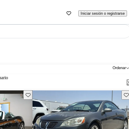
Iniciar sesión o registrarse
Ordenar
nario
Guarda este Aviso
Gu