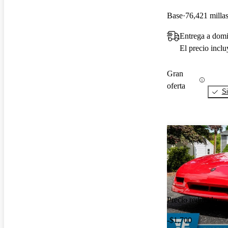
Base
76,421 milla
Entrega a dom
El precio incl
Gran
oferta
Si
Precio reducido
-$1,700