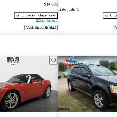
$14,093
Trato justo
El precio incluye tasas
El p
$267/mes est.
Verif. disponibilidad
V
Guarda este Aviso
¡Nuevo!