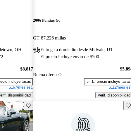
2006 Pontiac G6
GT
87,226 millas
dletown, OH
Entrega a domicilio desde Midvale, UT
72
El precio incluye envío de $500
$8,817
$5,89
Buena oferta
recio incluye tasas
El precio incluye tasas
$167/mes est.
$112/mes est
erif. disponibilidad
Verif. disponibilidad
Guarda este Aviso
Gu