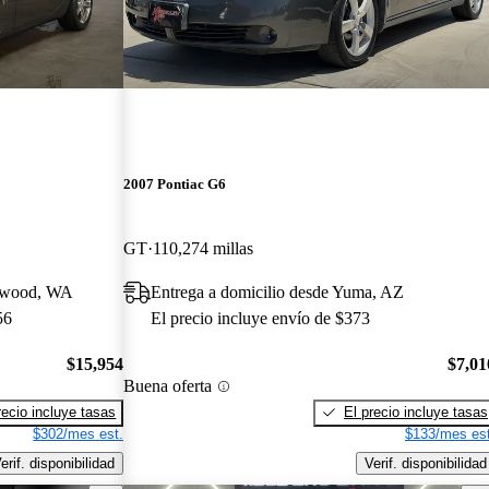
2007 Pontiac G6
GT
110,274 millas
nnwood, WA
Entrega a domicilio desde Yuma, AZ
56
El precio incluye envío de $373
$15,954
$7,01
Buena oferta
recio incluye tasas
El precio incluye tasas
$302/mes est.
$133/mes est
erif. disponibilidad
Verif. disponibilidad