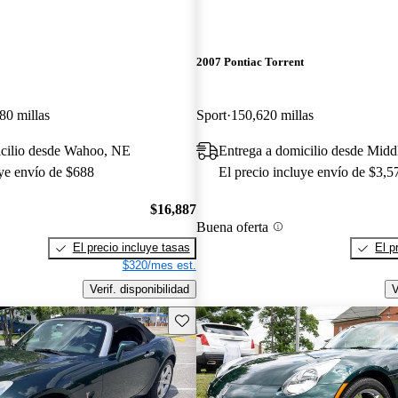
2007 Pontiac Torrent
80 millas
Sport
150,620 millas
icilio desde Wahoo, NE
Entrega a domicilio desde Mid
uye envío de $688
El precio incluye envío de $3,5
$16,887
Buena oferta
El precio incluye tasas
El p
$320/mes est.
Verif. disponibilidad
V
Guarda este Aviso