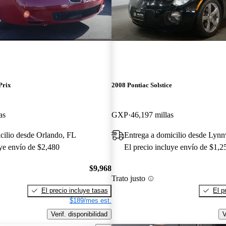
Prix
2008 Pontiac Solstice
as
GXP
46,197 millas
cilio desde Orlando, FL
Entrega a domicilio desde Ly
uye envío de $2,480
El precio incluye envío de $1,2
$9,968
Trato justo
El precio incluye tasas
El p
$189/mes est.
Verif. disponibilidad
V