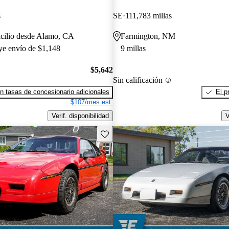
s
SE
111,783 millas
icilio desde Alamo, CA
Farmington, NM
uye envío de $1,148
9 millas
$5,642
Sin calificación
n tasas de concesionario adicionales
El p
$107/mes est.
Verif. disponibilidad
V
Guarda este Aviso