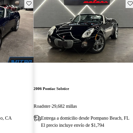
Guarda este Aviso
Gu
2006 Pontiac Solstice
Roadster
29,682 millas
ejo, CA
Entrega a domicilio desde Pompano Beach, FL
El precio incluye envío de $1,794