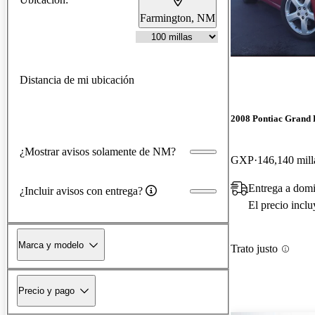
Farmington, NM
Distancia de mi ubicación
2008 Pontiac Grand 
¿Mostrar avisos solamente de NM?
GXP
146,140 mill
Entrega a domi
¿Incluir avisos con entrega?
El precio incl
Marca y modelo
Trato justo
Precio y pago