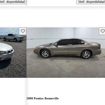
erif. disponibilidad
Verif. disponibilidad
Guarda este Aviso
Gu
2000 Pontiac Bonneville