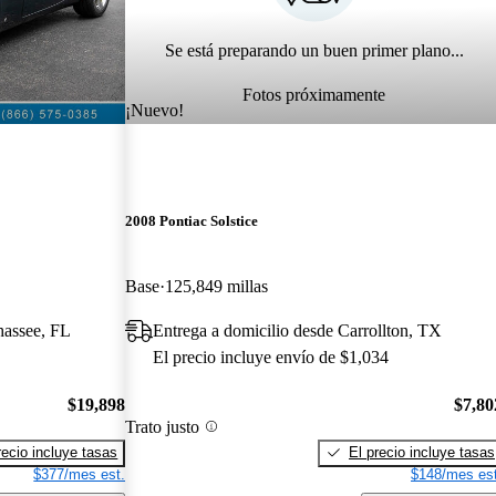
Se está preparando un buen primer plano...
Fotos próximamente
¡Nuevo!
2008 Pontiac Solstice
Base
125,849 millas
hassee, FL
Entrega a domicilio desde Carrollton, TX
El precio incluye envío de $1,034
$19,898
$7,80
Trato justo
recio incluye tasas
El precio incluye tasas
$377/mes est.
$148/mes est