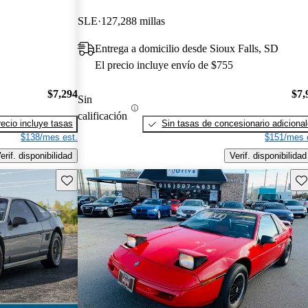
SLE
127,288 millas
Entrega a domicilio desde Sioux Falls, SD
El precio incluye envío de $755
$7,294
$7,
Sin
calificación
recio incluye tasas
Sin tasas de concesionario adiciona
$138/mes est.
$151/mes 
erif. disponibilidad
Verif. disponibilidad
Guarda este Aviso
Gu