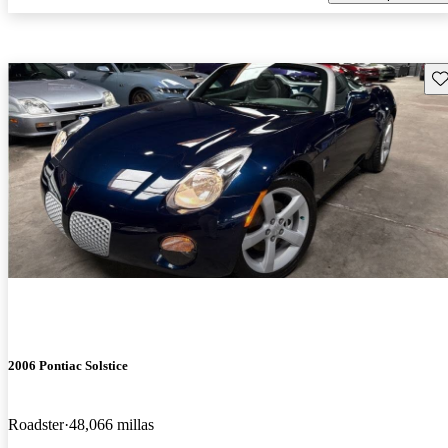
Gu
2006 Pontiac Solstice
Roadster
48,066 millas