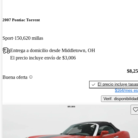
2007 Pontiac Torrent
Sport
150,620 millas
Entrega a domicilio desde Middletown, OH
El precio incluye envío de $3,006
$8,2
Buena oferta
El precio incluye tasa
$164/mes es
Verif. disponibilidad
Gu