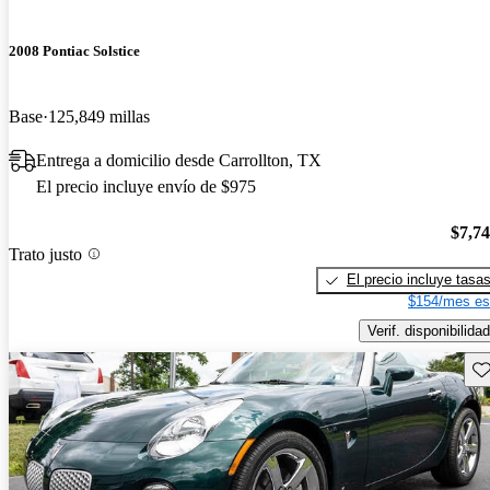
2008 Pontiac Solstice
Base
125,849 millas
Entrega a domicilio desde Carrollton, TX
El precio incluye envío de $975
$7,7
Trato justo
El precio incluye tasa
$154/mes es
Verif. disponibilidad
Gu