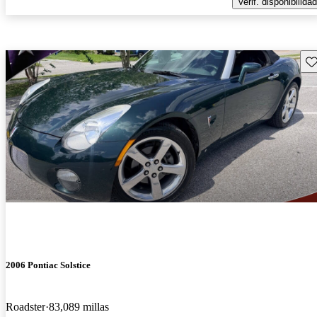
Verif. disponibilidad
Gu
2006 Pontiac Solstice
Roadster
83,089 millas