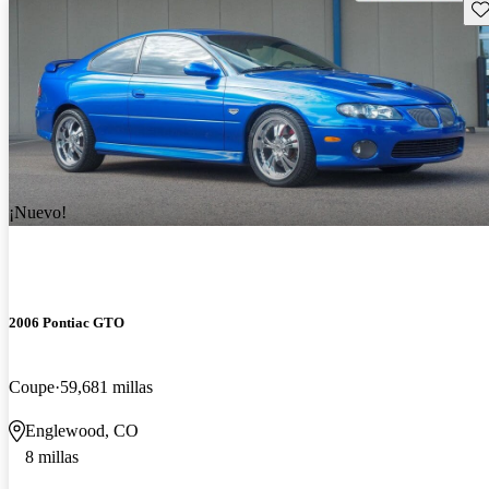
Gu
¡Nuevo!
2006 Pontiac GTO
Coupe
59,681 millas
Englewood, CO
8 millas