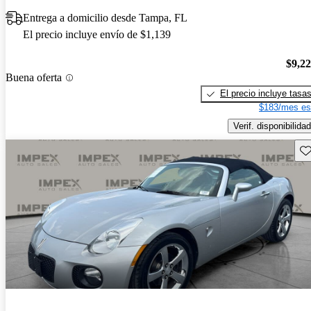
Entrega a domicilio desde Tampa, FL
El precio incluye envío de $1,139
$9,2
Buena oferta
El precio incluye tasa
$183/mes es
Verif. disponibilidad
Gu