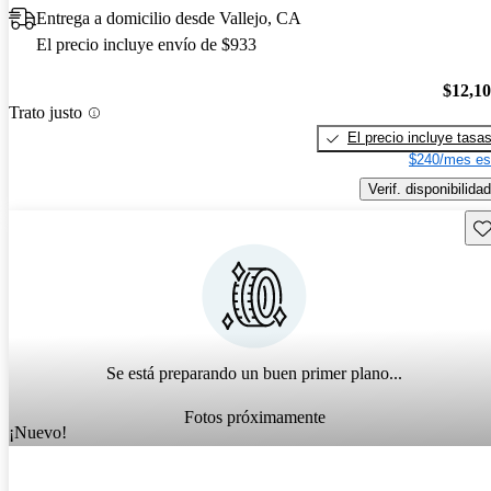
Entrega a domicilio desde Vallejo, CA
El precio incluye envío de $933
$12,1
Trato justo
El precio incluye tasa
$240/mes es
Verif. disponibilidad
Gu
Se está preparando un buen primer plano...
Fotos próximamente
¡Nuevo!