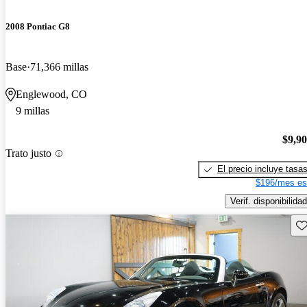
2008 Pontiac G8
Base
71,366 millas
Englewood, CO
9 millas
$9,9
Trato justo
El precio incluye tasa
$196/mes es
Verif. disponibilidad
Gu