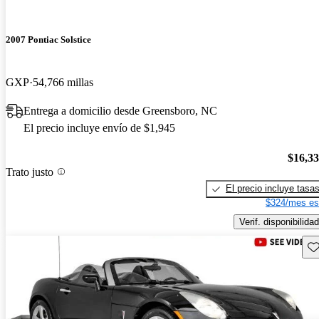
2007 Pontiac Solstice
GXP
54,766 millas
Entrega a domicilio desde Greensboro, NC
El precio incluye envío de $1,945
$16,3
Trato justo
El precio incluye tasa
$324/mes es
Verif. disponibilidad
Gu