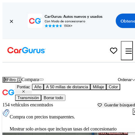
CarGurus: Autos nuevos y usados
Obtene
Con Modo de concesionario
150K+
Autos Pontiac usados en venta cerca de
Denver, CO
Compara
Filtro (1)
Ordenar
Pontiac
Año
A 50 millas de distancia
Millaje
Color
Transmisión
Borrar todo
154 vehículos encontrados
Guardar búsque
Compra con precios transparentes.
Mostrar solo avisos que incluyan tasas del concesionario