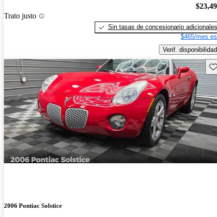
$23,4
Trato justo
Sin tasas de concesionario adicionale
$465/mes es
Verif. disponibilidad
Gu
2006 Pontiac Solstice