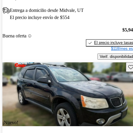
Entrega a domicilio desde Midvale, UT
El precio incluye envío de $554
$5,9
Buena oferta
El precio incluye tasa
$118/mes es
Verif. disponibilidad
Gu
¡Nuevo!