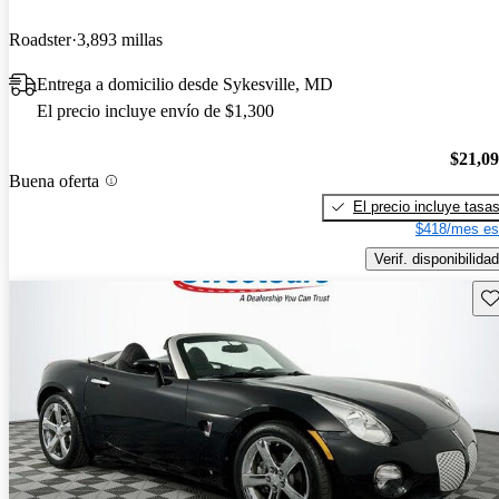
Roadster
3,893 millas
Entrega a domicilio desde Sykesville, MD
El precio incluye envío de $1,300
$21,0
Buena oferta
El precio incluye tasa
$418/mes es
Verif. disponibilidad
Gu