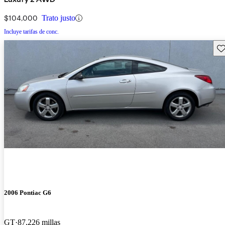
$104,000
Trato justo
Incluye tarifas de conc.
Gu
2006 Pontiac G6
GT
87,226 millas