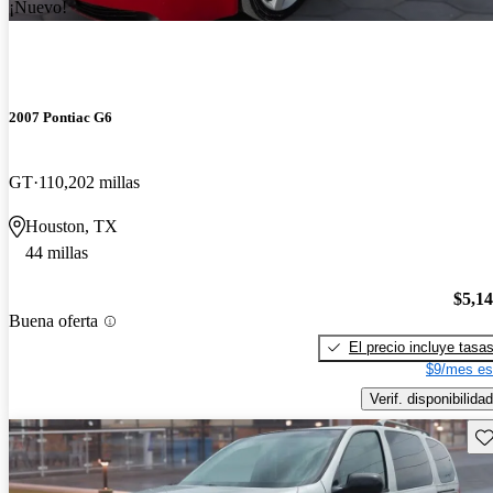
¡Nuevo!
2007 Pontiac G6
GT
110,202 millas
Houston, TX
44 millas
$5,1
Buena oferta
El precio incluye tasa
$9/mes es
Verif. disponibilidad
Gu