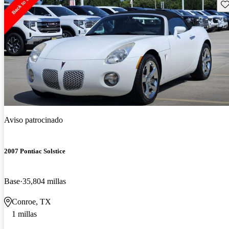
Gu
Aviso patrocinado
2007 Pontiac Solstice
Base
35,804 millas
Conroe, TX
1 millas