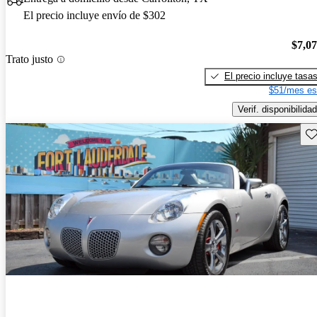
El precio incluye envío de $302
$7,0
Trato justo
El precio incluye tasa
$51/mes es
Verif. disponibilidad
Gu