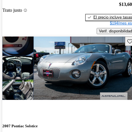
$13,6
Trato justo
El precio incluye tasa
$194/mes es
Verif. disponibilidad
Gu
2007 Pontiac Solstice