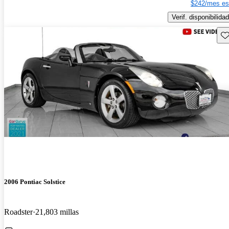
$242/mes es
Verif. disponibilidad
Gu
2006 Pontiac Solstice
Roadster
21,803 millas