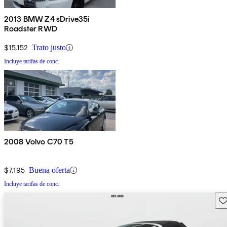
2013 BMW Z4 sDrive35i
Roadster RWD
$15,152
Trato justo
Incluye tarifas de conc.
2008 Volvo C70 T5
$7,195
Buena oferta
Incluye tarifas de conc.
Gu