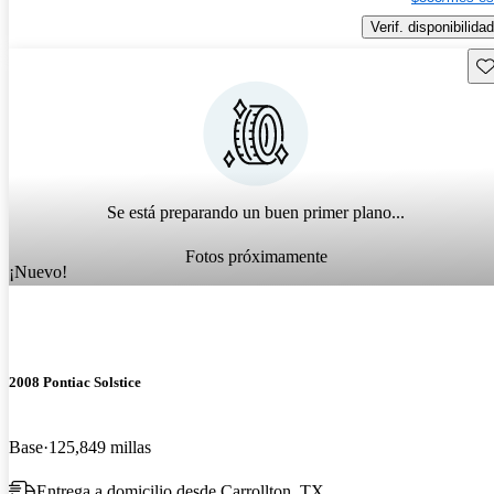
Verif. disponibilidad
Gu
Se está preparando un buen primer plano...
Fotos próximamente
¡Nuevo!
2008 Pontiac Solstice
Base
125,849 millas
Entrega a domicilio desde Carrollton, TX