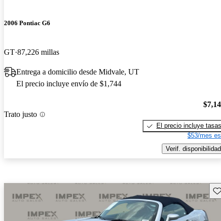
2006 Pontiac G6
GT
87,226 millas
Entrega a domicilio desde Midvale, UT
El precio incluye envío de $1,744
$7,1
Trato justo
El precio incluye tasa
$53/mes es
Verif. disponibilidad
Gu