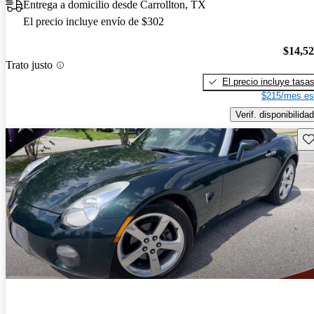
Entrega a domicilio desde Carrollton, TX
El precio incluye envío de $302
$14,5
Trato justo
El precio incluye tasa
$215/mes es
Verif. disponibilidad
Gu