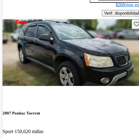
$268/mes es
Verif. disponibilidad
Gu
¡Nuevo!
2007 Pontiac Torrent
Sport
150,620 millas