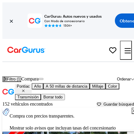
CarGurus: Autos nuevos y usados
Obtene
Con Modo de concesionario
150K+
Autos Pontiac usados en venta cerca de
Conroe, TX
Compara
Filtro (1)
Ordenar
Pontiac
Año
A 50 millas de distancia
Millaje
Color
Transmisión
Borrar todo
152 vehículos encontrados
Guardar búsque
Compra con precios transparentes.
Mostrar solo avisos que incluyan tasas del concesionario