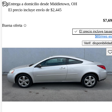
Entrega a domicilio desde Middletown, OH
El precio incluye envío de $2,445
$7,6
Buena oferta
El precio incluye tasa
$65/mes es
Verif. disponibilidad
Gu