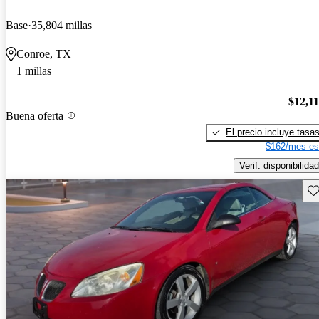
Base
35,804 millas
Conroe, TX
1 millas
$12,1
Buena oferta
El precio incluye tasa
$162/mes es
Verif. disponibilidad
Gu