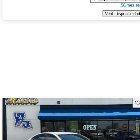
$0/mes es
Verif. disponibilidad
Gu