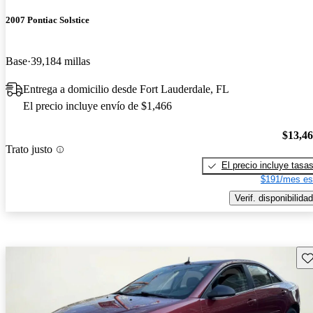
2007 Pontiac Solstice
Base
39,184 millas
Entrega a domicilio desde Fort Lauderdale, FL
El precio incluye envío de $1,466
$13,4
Trato justo
El precio incluye tasa
$191/mes es
Verif. disponibilidad
Gu