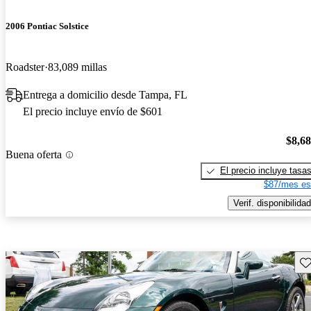
2006 Pontiac Solstice
Roadster
83,089 millas
Entrega a domicilio desde Tampa, FL
El precio incluye envío de $601
$8,6
Buena oferta
El precio incluye tasa
$87/mes es
Verif. disponibilidad
Gu