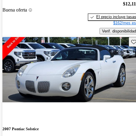
$12,1
Buena oferta
El precio incluye tasa
$162/mes es
Verif. disponibilidad
Gu
2007 Pontiac Solstice