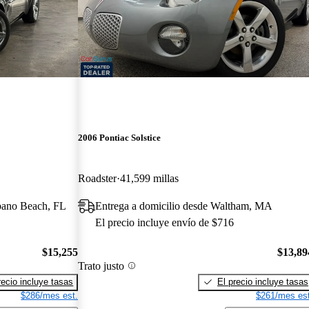
2006 Pontiac Solstice
Roadster
41,599 millas
pano Beach, FL
Entrega a domicilio desde Waltham, MA
El precio incluye envío de $716
$15,255
$13,89
Trato justo
recio incluye tasas
El precio incluye tasas
$286/mes est.
$261/mes est