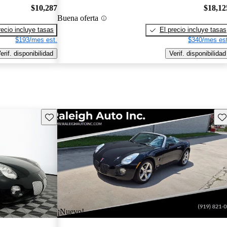
$10,287
$18,12
Buena oferta
recio incluye tasas
El precio incluye tasas
$193/mes est.
$340/mes est
erif. disponibilidad
Verif. disponibilidad
Guarda este Aviso
Gu
¡Nuevo!