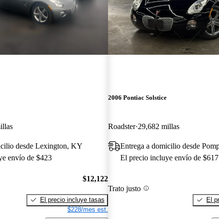
2006 Pontiac Solstice
llas
Roadster
29,682 millas
cilio desde Lexington, KY
Entrega a domicilio desde Pom
uye envío de $423
El precio incluye envío de $617
$12,122
Trato justo
El precio incluye tasas
El p
$228/mes est.