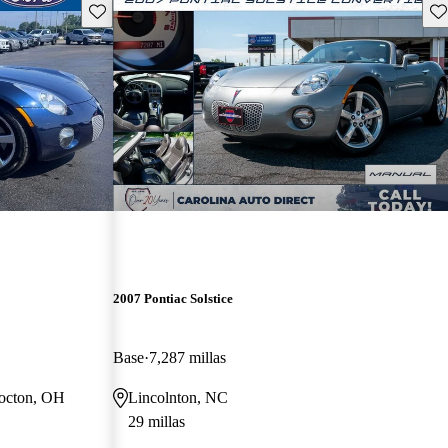
Guarda este Aviso
Gu
2007 Pontiac Solstice
Base
7,287 millas
hocton, OH
Lincolnton, NC
29 millas