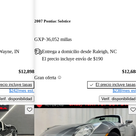
2007 Pontiac Solstice
GXP
36,052 millas
 Wayne, IN
Entrega a domicilio desde Raleigh, NC
El precio incluye envío de $190
$12,898
$12,68
Gran oferta
recio incluye tasas
El precio incluye tasas
$242/mes est.
$238/mes est
erif. disponibilidad
Verif. disponibilidad
Guarda este Aviso
Gu