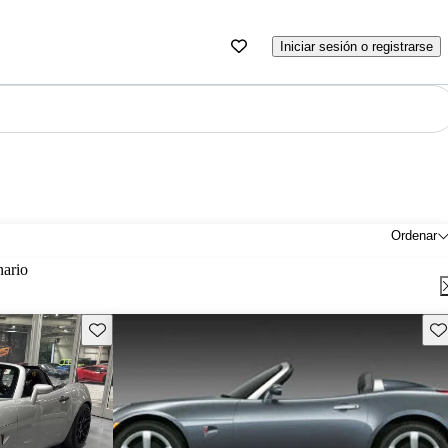
Iniciar sesión o registrarse
Ordenar
nario
Guarda este Aviso
Gu