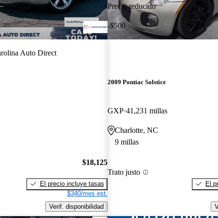
Precio reducido
-$500
rolina Auto Direct
2009 Pontiac Solstice
GXP
41,231 millas
Charlotte, NC
9 millas
$18,125
Trato justo
El precio incluye tasas
El p
$340/mes est.
Verif. disponibilidad
V