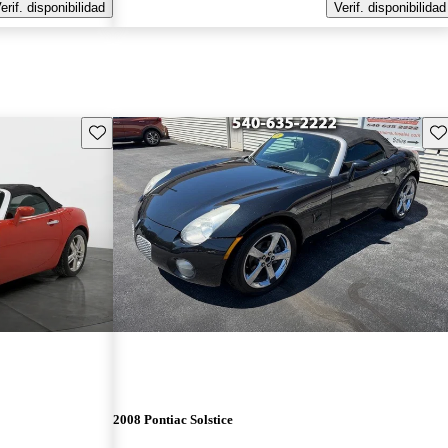
erif. disponibilidad
Verif. disponibilidad
Guarda este Aviso
Gu
2008 Pontiac Solstice