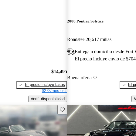
2006 Pontiac Solstice
s
Roadster
20,617 millas
Entrega a domicilio desde Fort
El precio incluye envío de $704
$14,495
Buena oferta
El precio incluye tasas
El p
$272/mes est.
Verif. disponibilidad
V
Guarda este Aviso