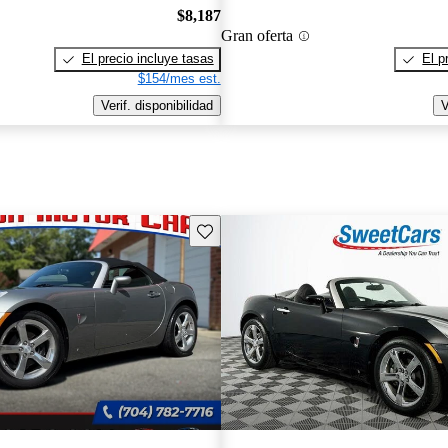
$8,187
Gran oferta
El precio incluye tasas
El p
$154/mes est.
Verif. disponibilidad
V
Guarda este Aviso