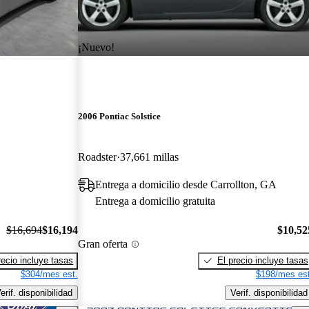
¡Nuevo!
2006 Pontiac Solstice
Roadster
37,661 millas
Entrega a domicilio desde Carrollton, GA
Entrega a domicilio gratuita
$16,694
$16,194
$10,52
Gran oferta
recio incluye tasas
El precio incluye tasas
$304/mes est.
$198/mes est
erif. disponibilidad
Verif. disponibilidad