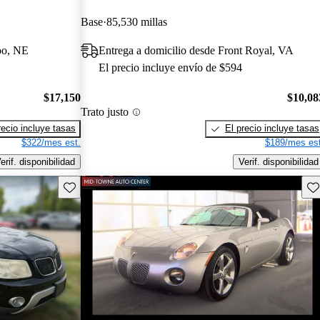
Base
85,530 millas
oo, NE
Entrega a domicilio desde Front Royal, VA
El precio incluye envío de $594
$17,150
$10,08
Trato justo
recio incluye tasas
El precio incluye tasas
$322/mes est.
$189/mes est
erif. disponibilidad
Verif. disponibilidad
Guarda este Aviso
Gu