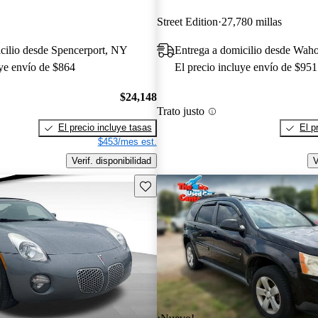
Street Edition
27,780 millas
cilio desde Spencerport, NY
Entrega a domicilio desde Wah
uye envío de $864
El precio incluye envío de $951
$24,148
Trato justo
El precio incluye tasas
El p
$453/mes est.
Verif. disponibilidad
V
Guarda este Aviso