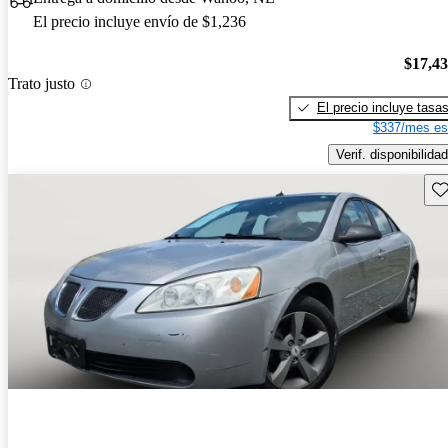
El precio incluye envío de $1,236
$17,4
Trato justo
El precio incluye tasa
$337/mes es
Verif. disponibilidad
Gu