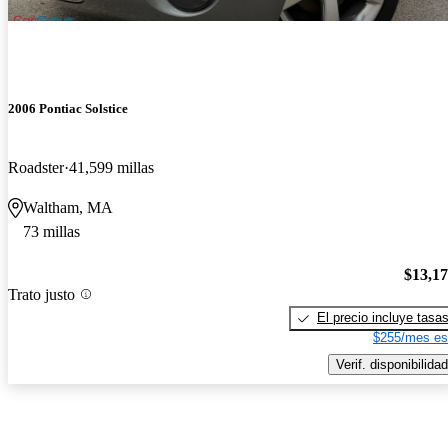
2006 Pontiac Solstice
Roadster
41,599 millas
Waltham, MA
73 millas
$13,1
Trato justo
El precio incluye tasa
$255/mes es
Verif. disponibilidad