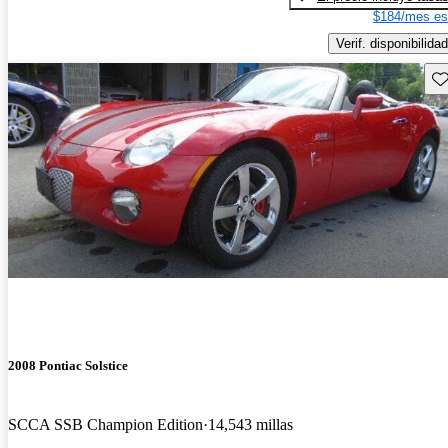
$184/mes es
Verif. disponibilidad
Gu
2008 Pontiac Solstice
SCCA SSB Champion Edition
14,543 millas