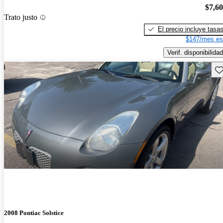
$7,6
Trato justo
El precio incluye tasa
$147/mes es
Verif. disponibilidad
Gu
2008 Pontiac Solstice