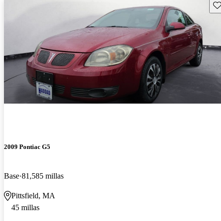
Gu
2009 Pontiac G5
Base
81,585 millas
Pittsfield, MA
45 millas