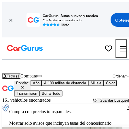
CarGurus: Autos nuevos y usados
Obtene
Con Modo de concesionario
150K+
Autos Pontiac usados en venta cerca de
Brattleboro, VT
Compara
Filtro (1)
Ordenar
Pontiac
Año
A 100 millas de distancia
Millaje
Color
Transmisión
Borrar todo
161 vehículos encontrados
Guardar búsque
Compra con precios transparentes.
Mostrar solo avisos que incluyan tasas del concesionario