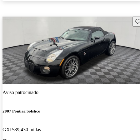
Gu
Aviso patrocinado
2007 Pontiac Solstice
GXP
89,430 millas