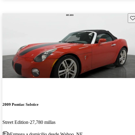
Gu
2009 Pontiac Solstice
Street Edition
27,780 millas
Entrega a domicilio desde Wahoo, NE