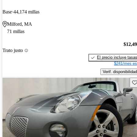
Base
44,174 millas
Milford, MA
71 millas
$12,4
Trato justo
El precio incluye tasa
$241/mes es
Verif. disponibilidad
Gu