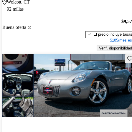
Wolcott, CT
92 millas
$9,5
Buena oferta
El precio incluye tasa
$185/mes es
Verif. disponibilidad
Gu