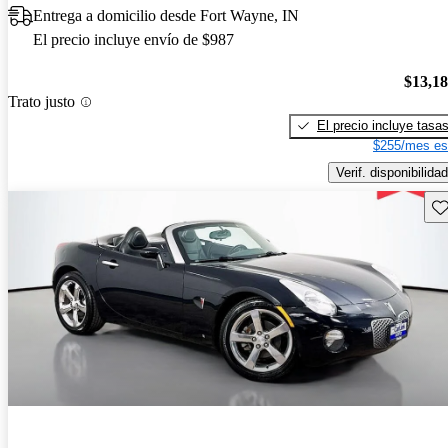
Entrega a domicilio desde Fort Wayne, IN
El precio incluye envío de $987
$13,1
Trato justo
El precio incluye tasa
$255/mes es
Verif. disponibilidad
Gu