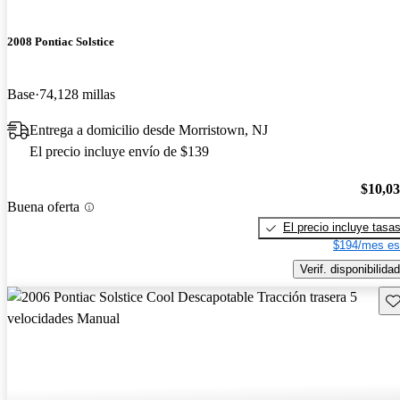
2008 Pontiac Solstice
Base
74,128 millas
Entrega a domicilio desde Morristown, NJ
El precio incluye envío de $139
$10,0
Buena oferta
El precio incluye tasa
$194/mes es
Verif. disponibilidad
Gu