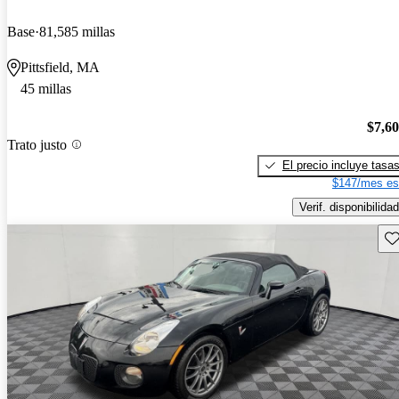
Base
81,585 millas
Pittsfield, MA
45 millas
$7,6
Trato justo
El precio incluye tasa
$147/mes es
Verif. disponibilidad
Gu