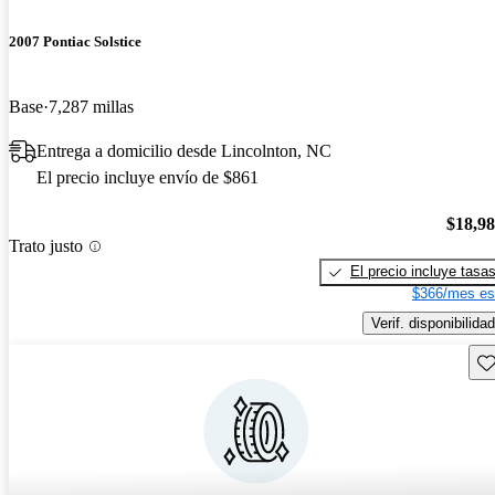
2007 Pontiac Solstice
Base
7,287 millas
Entrega a domicilio desde Lincolnton, NC
El precio incluye envío de $861
$18,9
Trato justo
El precio incluye tasa
$366/mes es
Verif. disponibilidad
Gu