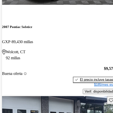
2007 Pontiac Solstice
GXP
89,430 millas
Wolcott, CT
92 millas
$9,5
Buena oferta
El precio incluye tasa
$185/mes es
Verif. disponibilidad
Gu