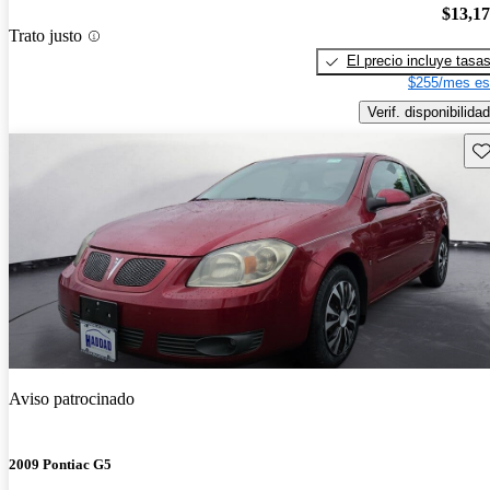
$13,1
Trato justo
El precio incluye tasa
$255/mes es
Verif. disponibilidad
Gu
Aviso patrocinado
2009 Pontiac G5