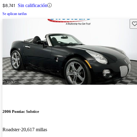
$8,741
Sin calificación
Se aplican tarifas
Gu
¡Nuevo!
2006 Pontiac Solstice
Roadster
20,617 millas