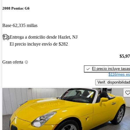
2008 Pontiac G6
Base
62,335 millas
Entrega a domicilio desde Hazlet, NJ
El precio incluye envío de $282
$5,9
Gran oferta
El precio incluye tasa
$116/mes es
Verif. disponibilidad
Gu