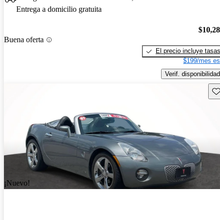
Entrega a domicilio gratuita
$10,2
Buena oferta
El precio incluye tasa
$199/mes es
Verif. disponibilidad
Gu
¡Nuevo!