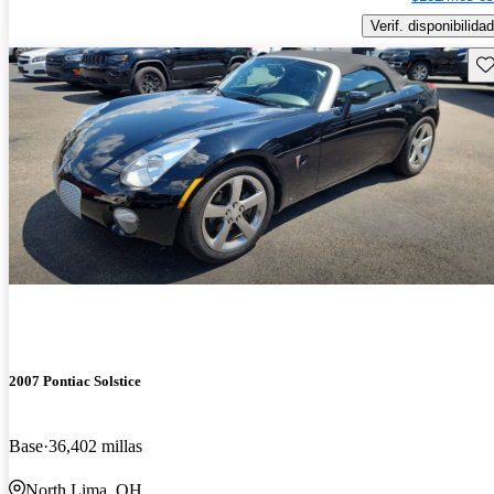
Verif. disponibilidad
Gu
2007 Pontiac Solstice
Base
36,402 millas
North Lima, OH