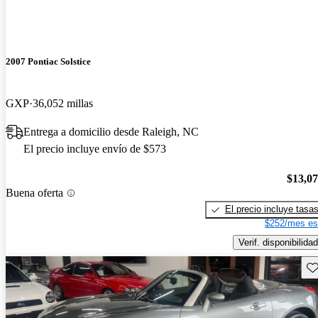
2007 Pontiac Solstice
GXP
36,052 millas
Entrega a domicilio desde Raleigh, NC
El precio incluye envío de $573
$13,0
Buena oferta
El precio incluye tasa
$252/mes es
Verif. disponibilidad
Gu