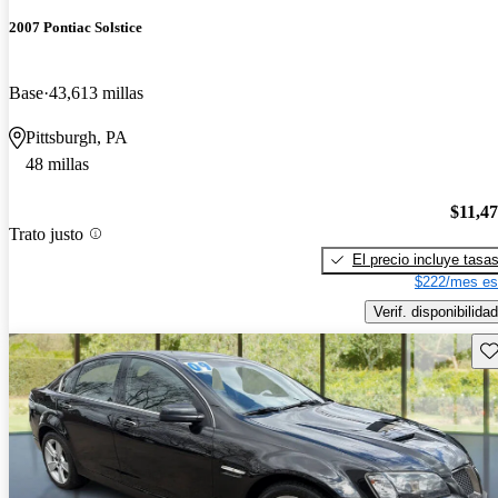
2007 Pontiac Solstice
Base
43,613 millas
Pittsburgh, PA
48 millas
$11,4
Trato justo
El precio incluye tasa
$222/mes es
Verif. disponibilidad
Gu