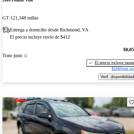
2009 Pontiac Vibe
GT
121,348 millas
Entrega a domicilio desde Richmond, VA
El precio incluye envío de $412
$8,0
Trato justo
El precio incluye tasa
$156/mes es
Verif. disponibilidad
Gu