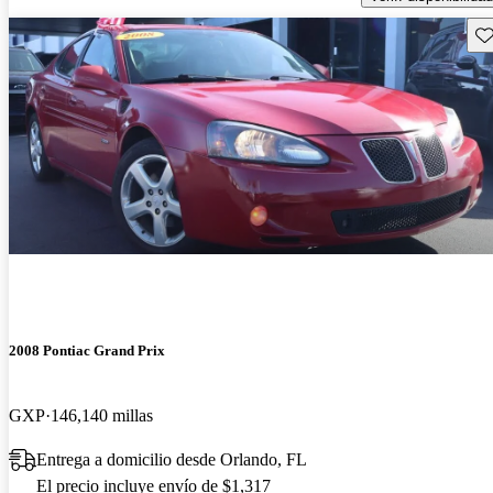
Gu
2008 Pontiac Grand Prix
GXP
146,140 millas
Entrega a domicilio desde Orlando, FL
El precio incluye envío de $1,317