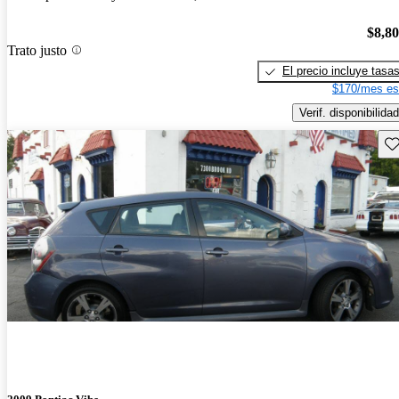
$8,8
Trato justo
El precio incluye tasa
$170/mes es
Verif. disponibilidad
Gu