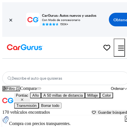
CarGurus: Autos nuevos y usados
Obtene
Con Modo de concesionario
150K+
Autos Pontiac usados en venta cerca de
Boyers, PA
Describe el auto que quisieras
Compara
Filtro (1)
Ordenar
Pontiac
Año
A 50 millas de distancia
Millaje
Color
Transmisión
Borrar todo
170 vehículos encontrados
Guardar búsque
Compra con precios transparentes.