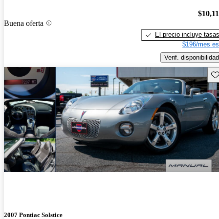
$10,1
Buena oferta
El precio incluye tasa
$196/mes es
Verif. disponibilidad
Gu
2007 Pontiac Solstice