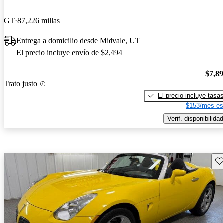
GT
87,226 millas
Entrega a domicilio desde Midvale, UT
El precio incluye envío de $2,494
$7,8
Trato justo
El precio incluye tasa
$153/mes es
Verif. disponibilidad
Gu