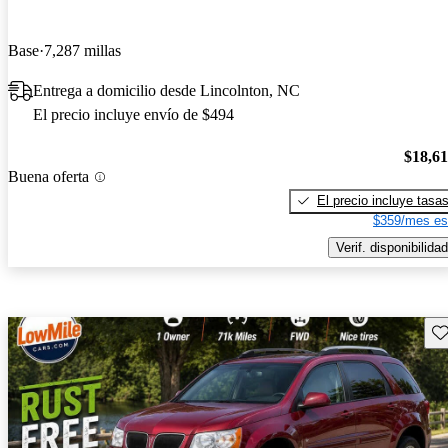
Base
7,287 millas
Entrega a domicilio desde Lincolnton, NC
El precio incluye envío de $494
$18,6
Buena oferta
El precio incluye tasa
$359/mes es
Verif. disponibilidad
Gu