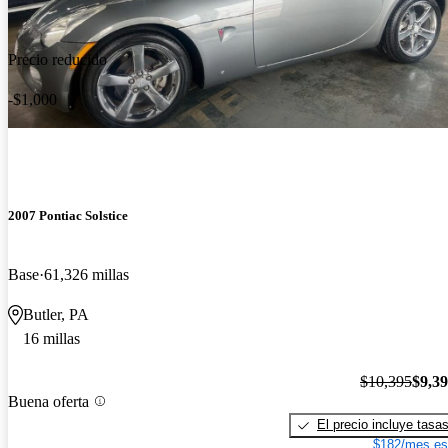
Precio reducido
-$1,000
2007 Pontiac Solstice
Base
61,326 millas
Butler, PA
16 millas
$10,395
$9,3
Buena oferta
El precio incluye tasa
$182/mes es