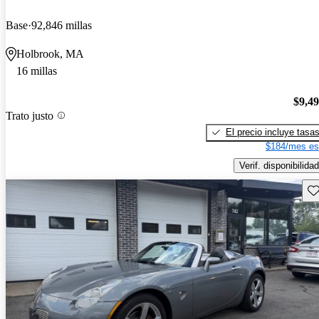
Base
92,846 millas
Holbrook, MA
16 millas
$9,4
Trato justo
El precio incluye tasa
$184/mes es
Verif. disponibilidad
Gu