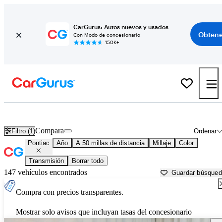
CarGurus: Autos nuevos y usados
Obtene
Con Modo de concesionario
150K+
Autos Pontiac usados en venta cerca de
Boston, MA
Compara
Filtro (1)
Ordenar
Pontiac
Año
A 50 millas de distancia
Millaje
Color
Transmisión
Borrar todo
147 vehículos encontrados
Guardar búsque
Compra con precios transparentes.
Mostrar solo avisos que incluyan tasas del concesionario