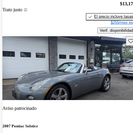
$13,1
Trato justo
El precio incluye tasa
$255/mes es
Verif. disponibilidad
Gu
Aviso patrocinado
2007 Pontiac Solstice