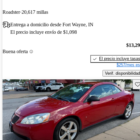
Roadster
20,617 millas
Entrega a domicilio desde Fort Wayne, IN
El precio incluye envío de $1,098
$13,2
Buena oferta
El precio incluye tasa
$257/mes es
Verif. disponibilidad
Gu