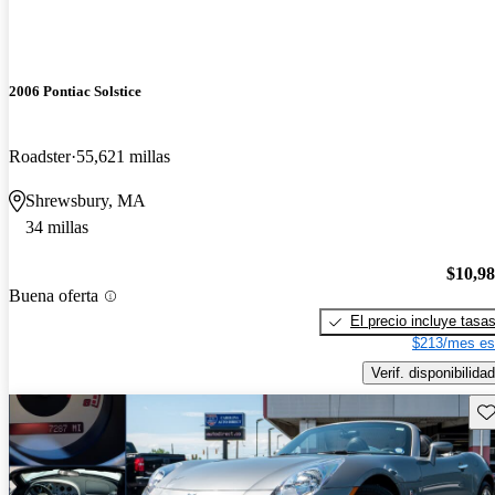
2006 Pontiac Solstice
Roadster
55,621 millas
Shrewsbury, MA
34 millas
$10,9
Buena oferta
El precio incluye tasa
$213/mes es
Verif. disponibilidad
Gu