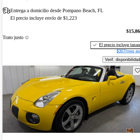
Entrega a domicilio desde Pompano Beach, FL
El precio incluye envío de $1,223
$15,8
Trato justo
El precio incluye tasa
$307/mes es
Verif. disponibilidad
Gu