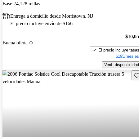
Base
74,128 millas
Entrega a domicilio desde Morristown, NJ
El precio incluye envío de $166
$10,0
Buena oferta
El precio incluye tasa
$195/mes es
Verif. disponibilidad
Gu