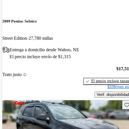
2009 Pontiac Solstice
Street Edition
27,780 millas
Entrega a domicilio desde Wahoo, NE
El precio incluye envío de $1,315
$17,5
Trato justo
El precio incluye tasa
$339/mes es
Verif. disponibilidad
Gu