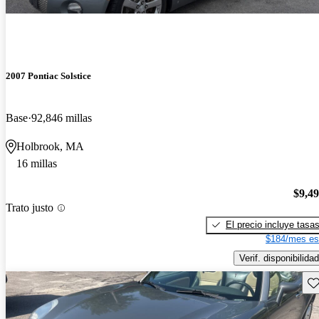
2007 Pontiac Solstice
Base
92,846 millas
Holbrook, MA
16 millas
$9,4
Trato justo
El precio incluye tasa
$184/mes es
Verif. disponibilidad
Gu