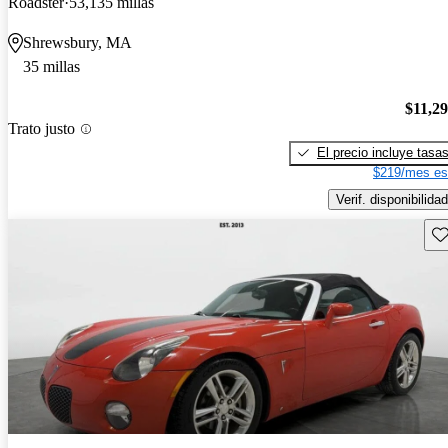
Roadster
53,135 millas
Shrewsbury, MA
35 millas
$11,2
Trato justo
El precio incluye tasa
$219/mes es
Verif. disponibilidad
Gu