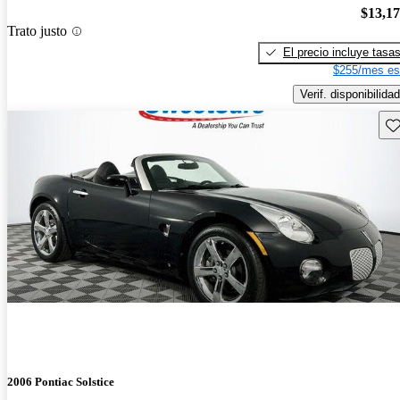
$13,1
Trato justo
El precio incluye tasa
$255/mes es
Verif. disponibilidad
Gu
2006 Pontiac Solstice