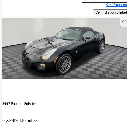
$242/mes es
Verif. disponibilidad
Gu
2007 Pontiac Solstice
GXP
89,430 millas