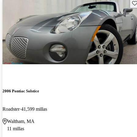
Gu
2006 Pontiac Solstice
Roadster
41,599 millas
Waltham, MA
11 millas