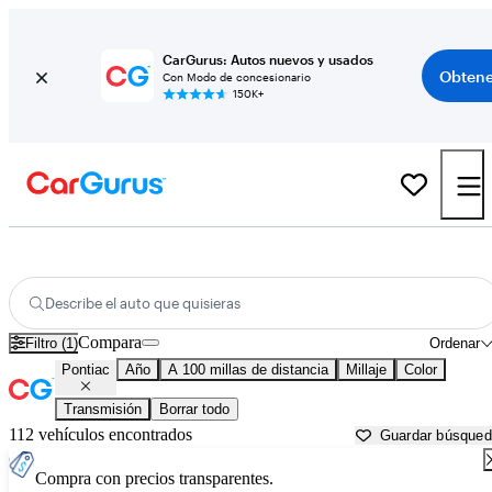
CarGurus: Autos nuevos y usados
Obtene
Con Modo de concesionario
150K+
Autos Pontiac usados en venta cerca de
Auburn, CA
Describe el auto que quisieras
Compara
Filtro (1)
Ordenar
Pontiac
Año
A 100 millas de distancia
Millaje
Color
Transmisión
Borrar todo
112 vehículos encontrados
Guardar búsque
Compra con precios transparentes.