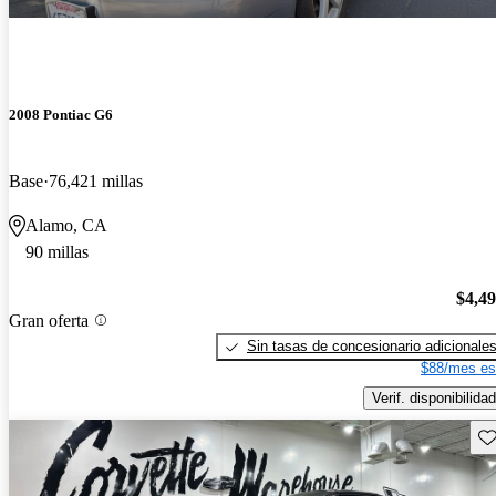
2008 Pontiac G6
Base
76,421 millas
Alamo, CA
90 millas
$4,4
Gran oferta
Sin tasas de concesionario adicionale
$88/mes es
Verif. disponibilidad
Gu