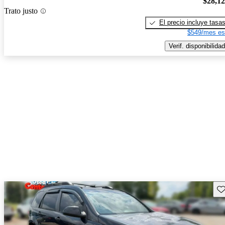
$28,1
Trato justo
El precio incluye tasa
$549/mes es
Verif. disponibilidad
Gu