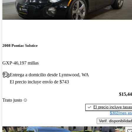
2008 Pontiac Solstice
GXP
46,197 millas
Entrega a domicilio desde Lynnwood, WA
El precio incluye envío de $743
$15,4
Trato justo
El precio incluye tasa
$302/mes es
Verif. disponibilidad
Gu