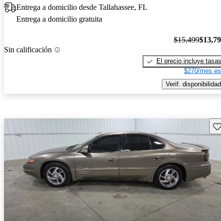
Entrega a domicilio desde Tallahassee, FL
Entrega a domicilio gratuita
$15,499
$13,7
Sin calificación
El precio incluye tasa
$270/mes es
Verif. disponibilidad
Gu