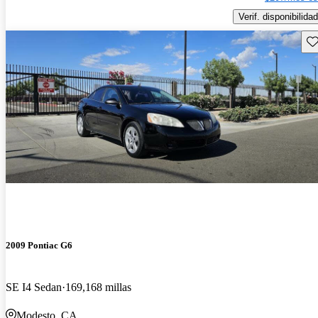
Verif. disponibilidad
Gu
2009 Pontiac G6
SE I4 Sedan
169,168 millas
Modesto, CA