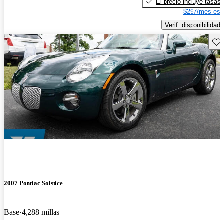
El precio incluye tasa
$297/mes es
Verif. disponibilidad
Gu
2007 Pontiac Solstice
Base
4,288 millas