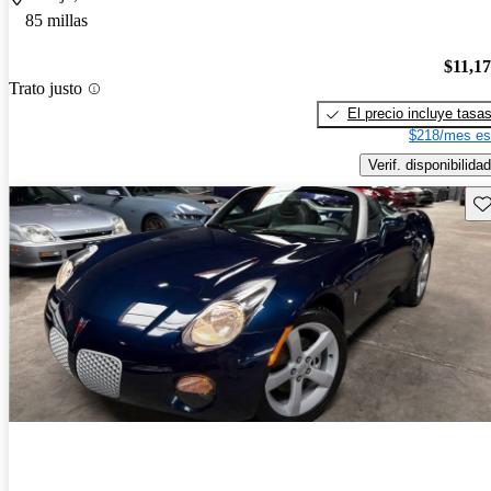
85 millas
$11,1
Trato justo
El precio incluye tasa
$218/mes es
Verif. disponibilidad
Gu