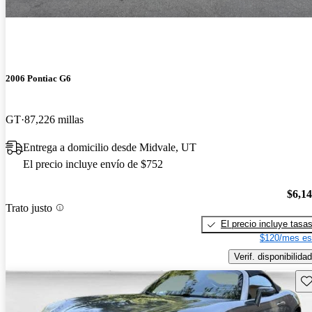
2006 Pontiac G6
GT
87,226 millas
Entrega a domicilio desde Midvale, UT
El precio incluye envío de $752
$6,1
Trato justo
El precio incluye tasa
$120/mes es
Verif. disponibilidad
Gu