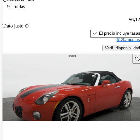
91 millas
$6,1
Trato justo
El precio incluye tasa
$120/mes es
Verif. disponibilidad
Gu