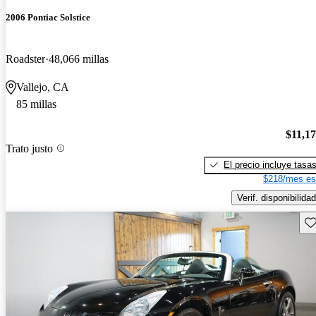
2006 Pontiac Solstice
Roadster
48,066 millas
Vallejo, CA
85 millas
$11,1
Trato justo
El precio incluye tasa
$218/mes es
Verif. disponibilidad
Gu