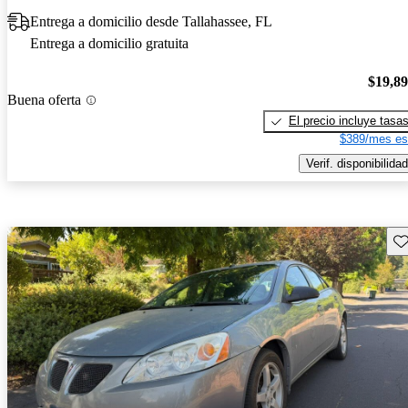
Entrega a domicilio desde Tallahassee, FL
Entrega a domicilio gratuita
$19,8
Buena oferta
El precio incluye tasa
$389/mes es
Verif. disponibilidad
Gu