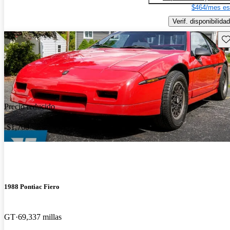
$464/mes es
Verif. disponibilidad
Gu
Precio reducido
-$1,700
1988 Pontiac Fiero
GT
69,337 millas