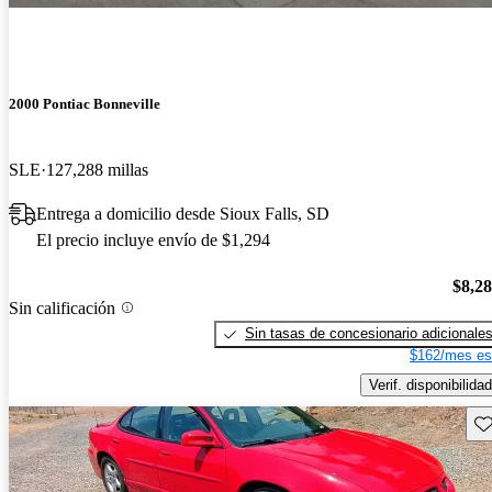
2000 Pontiac Bonneville
SLE
127,288 millas
Entrega a domicilio desde Sioux Falls, SD
El precio incluye envío de $1,294
$8,2
Sin calificación
Sin tasas de concesionario adicionale
$162/mes es
Verif. disponibilidad
Gu