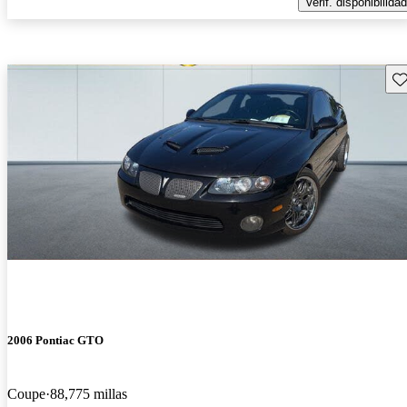
Verif. disponibilidad
Gu
2006 Pontiac GTO
Coupe
88,775 millas