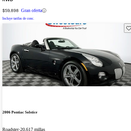
$59,898
Gran oferta
Incluye tarifas de conc.
Gu
2006 Pontiac Solstice
Roadster
20,617 millas