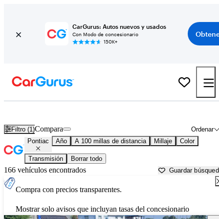
CarGurus: Autos nuevos y usados
Obtene
Con Modo de concesionario
150K+
Autos Pontiac usados en venta cerca de
Anderson, SC
Compara
Filtro (1)
Ordenar
Pontiac
Año
A 100 millas de distancia
Millaje
Color
Transmisión
Borrar todo
166 vehículos encontrados
Guardar búsque
Compra con precios transparentes.
Mostrar solo avisos que incluyan tasas del concesionario