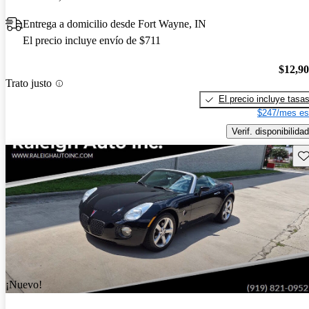
Entrega a domicilio desde Fort Wayne, IN
El precio incluye envío de $711
$12,9
Trato justo
El precio incluye tasa
$247/mes es
Verif. disponibilidad
Gu
¡Nuevo!