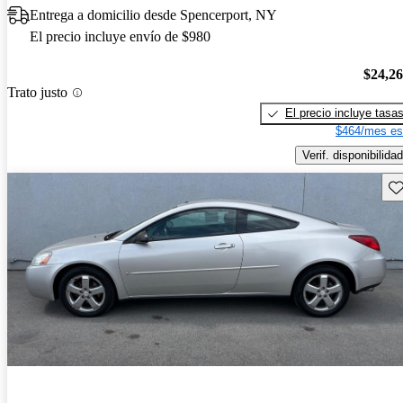
Entrega a domicilio desde Spencerport, NY
El precio incluye envío de $980
$24,2
Trato justo
El precio incluye tasa
$464/mes es
Verif. disponibilidad
Gu