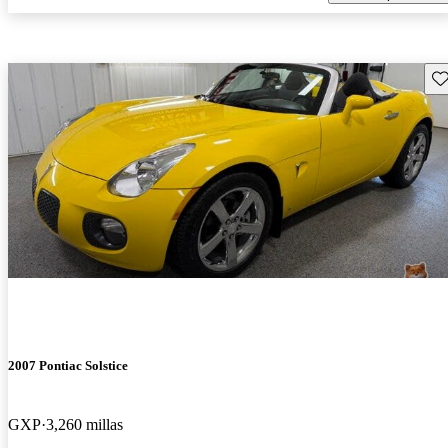
Gu
2007 Pontiac Solstice
GXP
3,260 millas