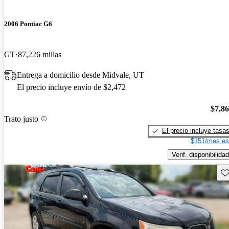
2006 Pontiac G6
GT
87,226 millas
Entrega a domicilio desde Midvale, UT
El precio incluye envío de $2,472
$7,8
Trato justo
El precio incluye tasa
$151/mes es
Verif. disponibilidad
Gu