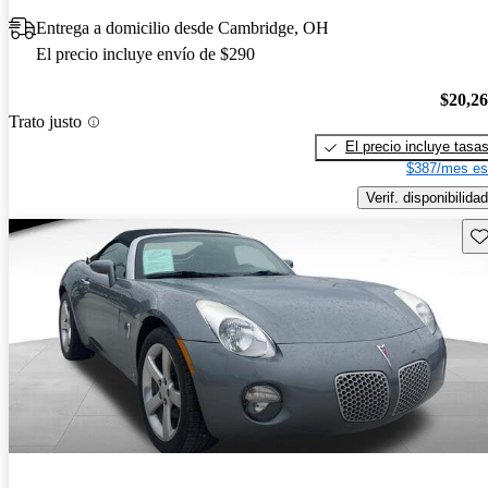
Entrega a domicilio desde Cambridge, OH
El precio incluye envío de $290
$20,2
Trato justo
El precio incluye tasa
$387/mes es
Verif. disponibilidad
Gu