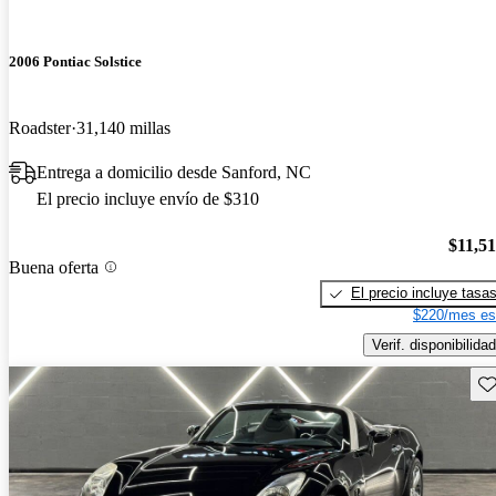
2006 Pontiac Solstice
Roadster
31,140 millas
Entrega a domicilio desde Sanford, NC
El precio incluye envío de $310
$11,5
Buena oferta
El precio incluye tasa
$220/mes es
Verif. disponibilidad
Gu