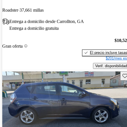
Roadster
37,661 millas
Entrega a domicilio desde Carrollton, GA
Entrega a domicilio gratuita
$10,5
Gran oferta
El precio incluye tasa
$201/mes es
Verif. disponibilidad
Gu