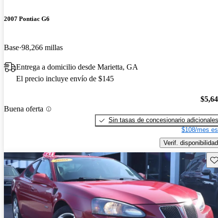
2007 Pontiac G6
Base
98,266 millas
Entrega a domicilio desde Marietta, GA
El precio incluye envío de $145
$5,6
Buena oferta
Sin tasas de concesionario adicionale
$108/mes es
Verif. disponibilidad
Gu