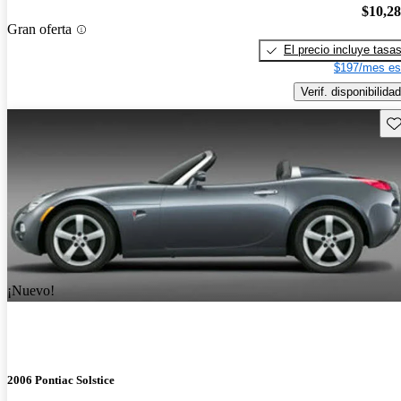
$10,2
Gran oferta
El precio incluye tasa
$197/mes es
Verif. disponibilidad
Gu
¡Nuevo!
2006 Pontiac Solstice