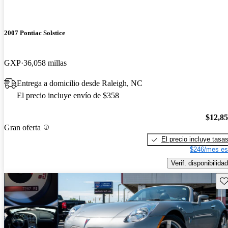
2007 Pontiac Solstice
GXP
36,058 millas
Entrega a domicilio desde Raleigh, NC
El precio incluye envío de $358
$12,8
Gran oferta
El precio incluye tasa
$246/mes es
Verif. disponibilidad
Gu