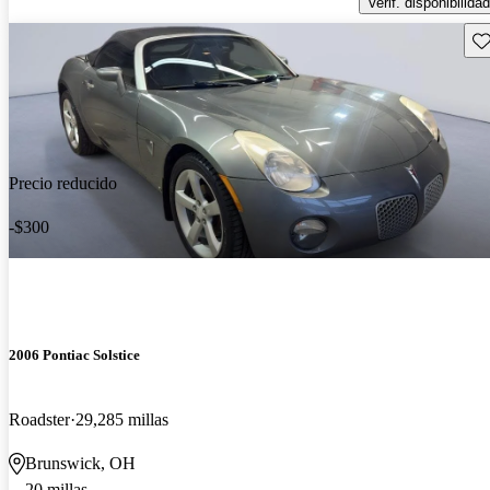
Verif. disponibilidad
Gu
Precio reducido
-$300
2006 Pontiac Solstice
Roadster
29,285 millas
Brunswick, OH
20 millas