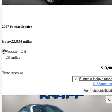
2007 Pontiac Solstice
Base
22,034 millas
Wooster, OH
28 millas
$13,9
Trato justo
El precio incluye tasa
$188/mes es
Verif. disponibilidad
Gu