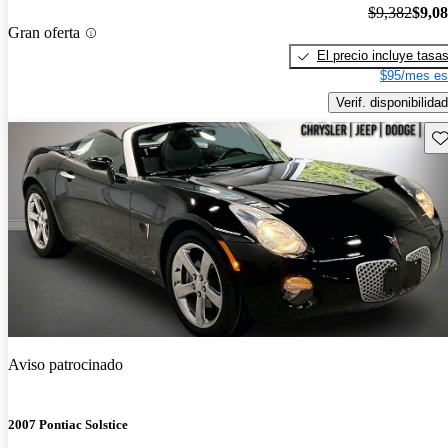
$9,382
$9,0
Gran oferta
El precio incluye tasa
$95/mes es
Verif. disponibilidad
Gu
Aviso patrocinado
2007 Pontiac Solstice