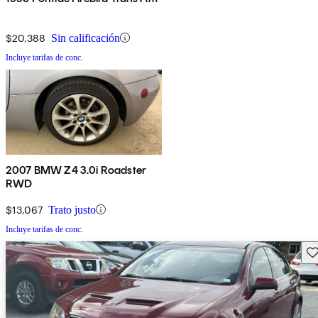
$20,388
Sin calificación
Incluye tarifas de conc.
2007 BMW Z4 3.0i Roadster
RWD
$13,067
Trato justo
Incluye tarifas de conc.
Gu