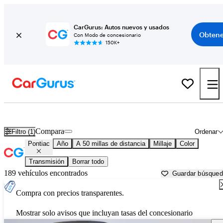
CarGurus: Autos nuevos y usados
Obtene
Con Modo de concesionario
150K+
Autos Pontiac usados en venta cerca de
Akron, OH
Compara
Filtro (1)
Ordenar
Pontiac
Año
A 50 millas de distancia
Millaje
Color
Transmisión
Borrar todo
189 vehículos encontrados
Guardar búsque
Compra con precios transparentes.
Mostrar solo avisos que incluyan tasas del concesionario