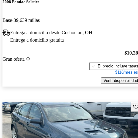
2008 Pontiac Solstice
Base
39,639 millas
Entrega a domicilio desde Coshocton, OH
Entrega a domicilio gratuita
$10,2
Gran oferta
El precio incluye tasa
$118/mes es
Verif. disponibilidad
Gu