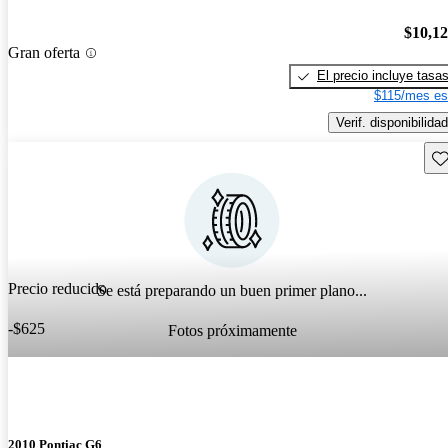
$10,1
Gran oferta
El precio incluye tasa
$115/mes es
Verif. disponibilidad
Gu
Precio reducido
Se está preparando un buen primer plano...
-$625
Fotos próximamente
2010 Pontiac G6