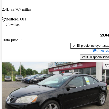
2.4L
83,767 millas
Bedford, OH
23 millas
$9,0
Trato justo
El precio incluye tasa
$94/mes es
Verif. disponibilidad
Gu