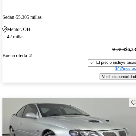
Sedan
55,305 millas
Mentor, OH
42 millas
$6,964
$6,3
Buena oferta
El precio incluye tasa
$42/mes es
Verif. disponibilidad
Gu