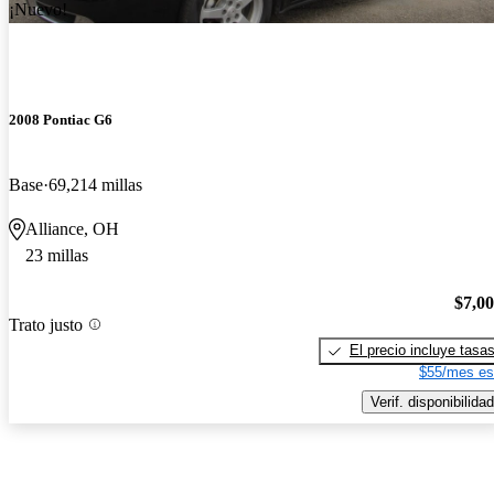
¡Nuevo!
2008 Pontiac G6
Base
69,214 millas
Alliance, OH
23 millas
$7,0
Trato justo
El precio incluye tasa
$55/mes es
Verif. disponibilidad