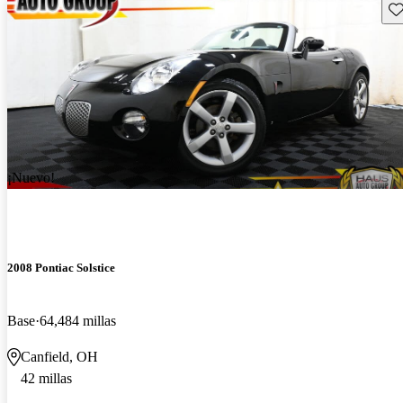
Gu
¡Nuevo!
2008 Pontiac Solstice
Base
64,484 millas
Canfield, OH
42 millas