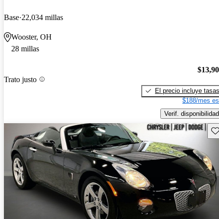
Base
22,034 millas
Wooster, OH
28 millas
$13,9
Trato justo
El precio incluye tasa
$188/mes es
Verif. disponibilidad
Gu