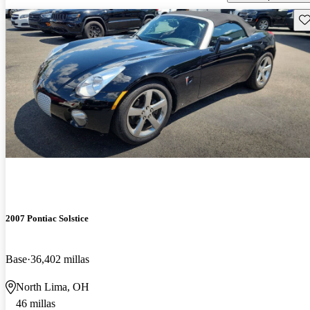
Gu
2007 Pontiac Solstice
Base
36,402 millas
North Lima, OH
46 millas