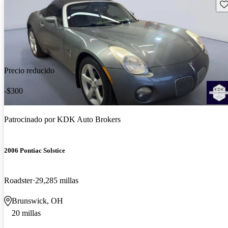
Gu
Precio reducido
-$300
Patrocinado por
KDK Auto Brokers
2006 Pontiac Solstice
Roadster
29,285 millas
Brunswick, OH
20 millas