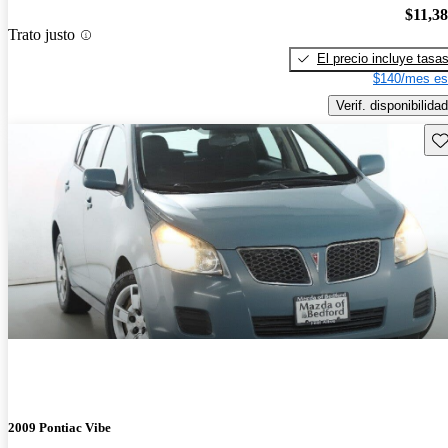
$11,3
Trato justo
El precio incluye tasa
$140/mes es
Verif. disponibilidad
Gu
2009 Pontiac Vibe