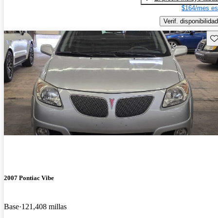
$164/mes es
Verif. disponibilidad
Gu
2007 Pontiac Vibe
Base
121,408 millas