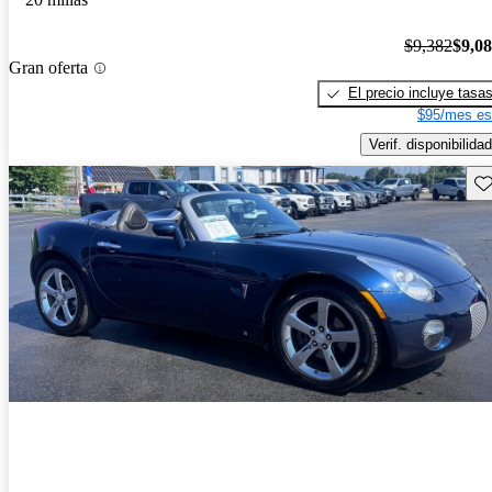
$9,382
$9,0
Gran oferta
El precio incluye tasa
$95/mes es
Verif. disponibilidad
Gu